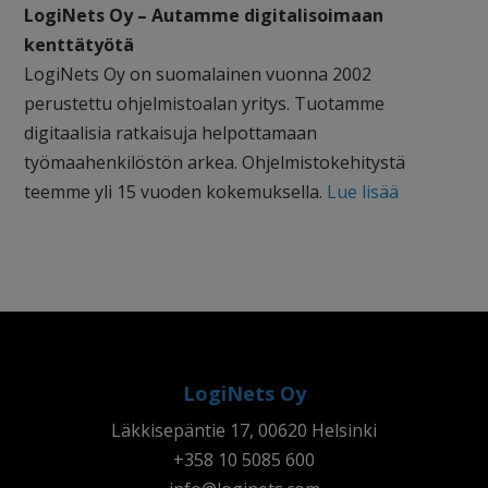
LogiNets Oy – Autamme digitalisoimaan
kenttätyötä
LogiNets Oy on suomalainen vuonna 2002
perustettu ohjelmistoalan yritys. Tuotamme
digitaalisia ratkaisuja helpottamaan
työmaahenkilöstön arkea. Ohjelmistokehitystä
teemme yli 15 vuoden kokemuksella.
Lue lisää
LogiNets
Oy
Läkkisepäntie 17, 00620 Helsinki
+358 10 5085 600