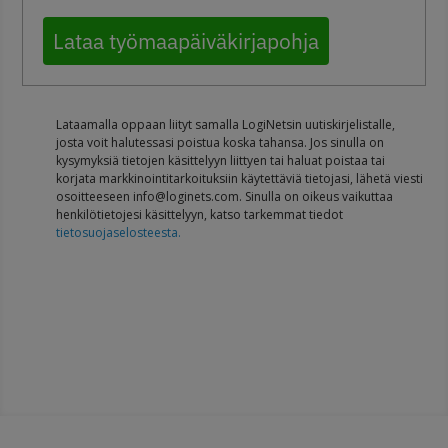
Lataa työmaapäiväkirjapohja
Lataamalla oppaan liityt samalla LogiNetsin uutiskirjelistalle,
josta voit halutessasi poistua koska tahansa. Jos sinulla on
kysymyksiä tietojen käsittelyyn liittyen tai haluat poistaa tai
korjata markkinointitarkoituksiin käytettäviä tietojasi, lähetä viesti
osoitteeseen info@loginets.com. Sinulla on oikeus vaikuttaa
henkilötietojesi käsittelyyn, katso tarkemmat tiedot
tietosuojaselosteesta.