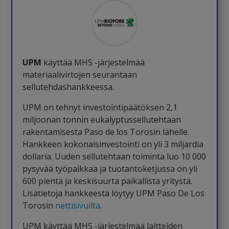
UPM
käyttää MHS -järjestelmää
materiaalivirtojen seurantaan
sellutehdashankkeessa.
UPM on tehnyt investointipäätöksen 2,1
miljoonan tonnin eukalyptussellutehtaan
rakentamisesta Paso de los Torosin lähelle.
Hankkeen kokonaisinvestointi on yli 3 miljardia
dollaria. Uuden sellutehtaan toiminta luo 10 000
pysyvää työpaikkaa ja tuotantoketjussa on yli
600 pientä ja keskisuurta paikallista yritystä.
Lisätietoja hankkeesta löytyy UPM Paso De Los
Torosin
nettisivuilta
.
UPM käyttää MHS -järjestelmää laitteiden