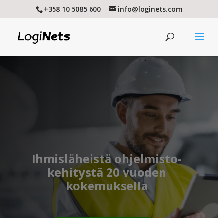
+358 10 5085 600
info@loginets.com
Ihmisläheistä ohjelmisto-
kehitystä 20 vuoden
kokemuksella