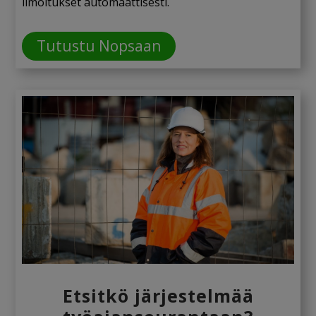
ilmoitukset automaattisesti.
Tutustu Nopsaan
Etsitkö järjestelmää