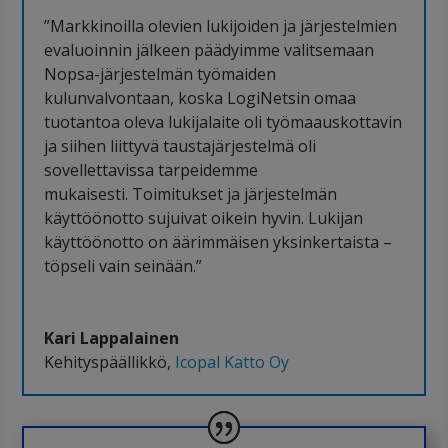
”Markkinoilla olevien lukijoiden ja järjestelmien
evaluoinnin jälkeen päädyimme valitsemaan
Nopsa-järjestelmän työmaiden
kulunvalvontaan, koska LogiNetsin omaa
tuotantoa oleva lukijalaite oli työmaauskottavin
ja siihen liittyvä taustajärjestelmä oli
sovellettavissa tarpeidemme
mukaisesti. Toimitukset ja järjestelmän
käyttöönotto sujuivat oikein hyvin. Lukijan
käyttöönotto on äärimmäisen yksinkertaista –
töpseli vain seinään.”
Kari Lappalainen
Kehityspäällikkö
,
Icopal Katto Oy