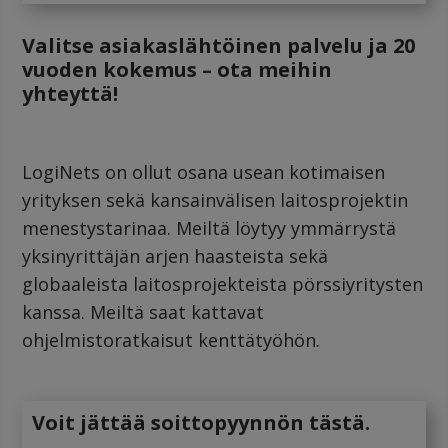
Valitse asiakaslähtöinen palvelu ja 20
vuoden kokemus
–
ota meihin
yhteyttä!
LogiNets on ollut osana usean kotimaisen
yrityksen sekä kansainvälisen laitosprojektin
menestystarinaa. Meiltä löytyy ymmärrystä
yksinyrittäjän arjen haasteista sekä
globaaleista laitosprojekteista pörssiyritysten
kanssa. Meiltä saat kattavat
ohjelmistoratkaisut kenttätyöhön.
Voit jättää soittopyynnön tästä.