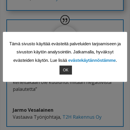
Tämä sivusto käyttää evästeitä palveluiden tarjoamiseen ja
sivuston käytön analysointiin. Jatkamalla, hyväksyt
evästeiden käytön. Lue lisää
evästekäytännöstämme
.
”Kaikkia toivomiani muutoksia on toteutettu
Nopsa – järjestelmään ja olen ollut niihin
OK
tyytyväinen. Lukijat ovat toimineet kivasti, eikä
keneltäkään ole kuulunut mitään negatiivista
palautetta”
Jarmo Vesalainen
Vastaava Työnjohtaja
,
T2H Rakennus Oy