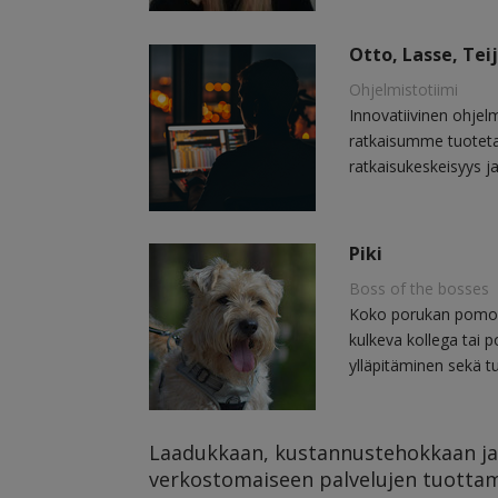
Otto, Lasse, Tei
Ohjelmistotiimi
Innovatiivinen ohjel
ratkaisumme tuotetaa
ratkaisukeskeisyys j
Piki
Boss of the bosses
Koko porukan pomo, t
kulkeva kollega tai 
ylläpitäminen sekä t
Laadukkaan, kustannustehokkaan ja
verkostomaiseen palvelujen tuottamis