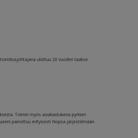
n toimitusjohtajana ulottuu 20 vuoden taakse.
uksesta. Toimin myös asiakastukena pyrkien
eeni painottuu erityisesti Nopsa-järjestelmään.