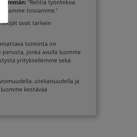
enemmän:
”Rehtiä työntekoa.
ioitamme toisiamme.”
ekijät ovat tärkein
nnattava toiminta on
 perusta, jonka avulla luomme
stystä yrityksellemme sekä
voimuudella, uteliaisuudella ja
a luomme kestävää