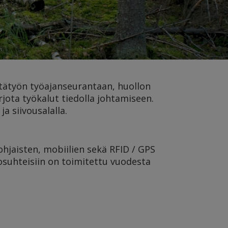
ttätyön työajanseurantaan, huollon
jota työkalut tiedolla johtamiseen.
ja siivousalalla
.
jaisten, mobiilien sekä RFID / GPS
osuhteisiin on toimitettu vuodesta