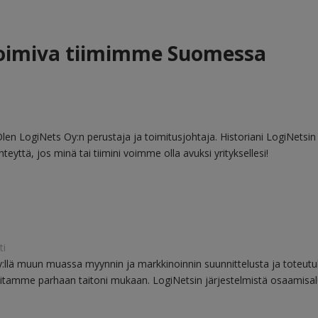
toimiva tiimimme Suomessa
Olen LogiNets Oy:n perustaja ja toimitusjohtaja. Historiani LogiNetsi
teyttä, jos minä tai tiimini voimme olla avuksi yrityksellesi!
ti
:llä muun muassa myynnin ja markkinoinnin suunnittelusta ja toteut
itamme parhaan taitoni mukaan. LogiNetsin järjestelmistä osaamisalu