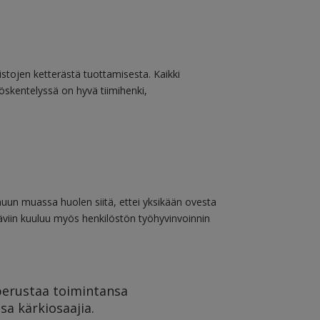
istojen ketterästä tuottamisesta. Kaikki
öskentelyssä on hyvä tiimihenki,
muun muassa huolen siitä, ettei yksikään ovesta
äviin kuuluu myös henkilöstön työhyvinvoinnin
perustaa toimintansa
sa kärkiosaajia.