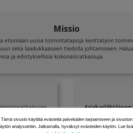
Missio
n ja etsimään uusia toimintatapoja kenttätyön toimi
luun sekä laadukkaaseen tiedolla johtamiseen. Halu
sia ja edistyksellisiä kokonaisratkaisuja.
jelmistoratkaisujen
Asiakaslähtöisyys
yön
asiakkaidemme odo
Tämä sivusto käyttää evästeitä palveluiden tarjoamiseen ja sivuston
lvelusektorilla ja
toiminnassamme.”
äytön analysointiin. Jatkamalla, hyväksyt evästeiden käytön. Lue lis