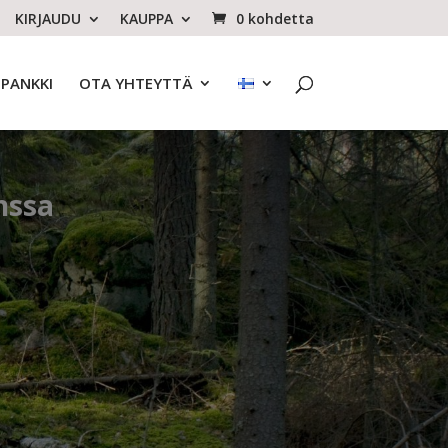
KIRJAUDU
KAUPPA
0 kohdetta
OPANKKI
OTA YHTEYTTÄ
nssa