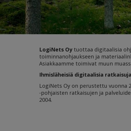
LogiNets Oy
tuottaa digitaalisia o
toiminnanohjaukseen ja materiaalinh
Asiakkaamme toimivat muun muas
Ihmisläheisiä digitaalisia ratkaisuj
LogiNets Oy on perustettu vuonna 2
-pohjaisten ratkaisujen ja palvelui
2004.