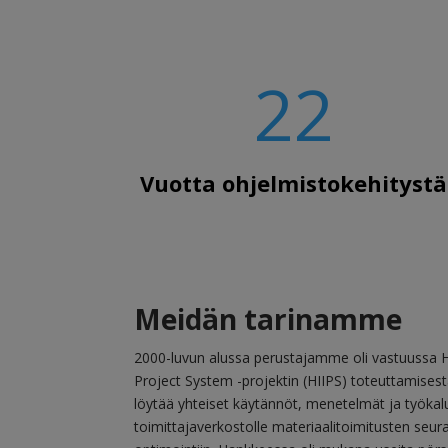
22
Vuotta ohjelmistokehitystä
Meidän tarinamme
2000-luvun alussa perustajamme oli vastuussa He
Project System -projektin (HIIPS) toteuttamisest
löytää yhteiset käytännöt, menetelmät ja työkal
toimittajaverkostolle materiaalitoimitusten seura