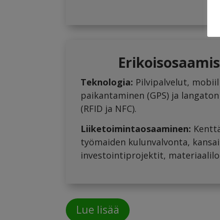
Erikoisosaam
Teknologia:
Pilvipalvelut, mobiil
paikantaminen (GPS) ja langato
(RFID ja NFC).
Liiketoimintaosaaminen:
Kenttä
työmaiden kulunvalvonta, kansai
investointiprojektit, materiaalilo
Lue lisää