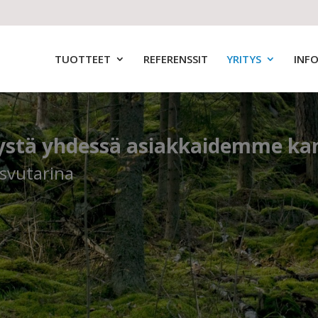
TUOTTEET
REFERENSSIT
YRITYS
INF
tä yhdessä asiakkaidemme ka
svutarina