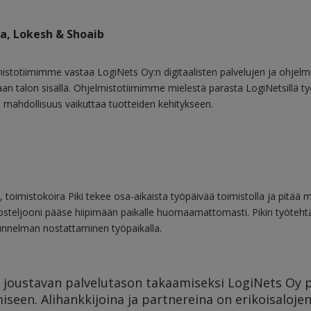
ja, Lokesh & Shoaib
mistotiimimme vastaa LogiNets Oy:n digitaalisten palvelujen ja ohjelm
n talon sisällä. Ohjelmistotiimimme mielestä parasta LogiNetsillä ty
a mahdollisuus vaikuttaa tuotteiden kehitykseen.
oimistokoira Piki tekee osa-aikaista työpäivää toimistolla ja pitää 
posteljooni pääse hiipimään paikalle huomaamattomasti. Pikin työteht
unnelman nostattaminen työpaikalla.
 joustavan palvelutason takaamiseksi LogiNets Oy 
een. Alihankkijoina ja partnereina on erikoisalojen