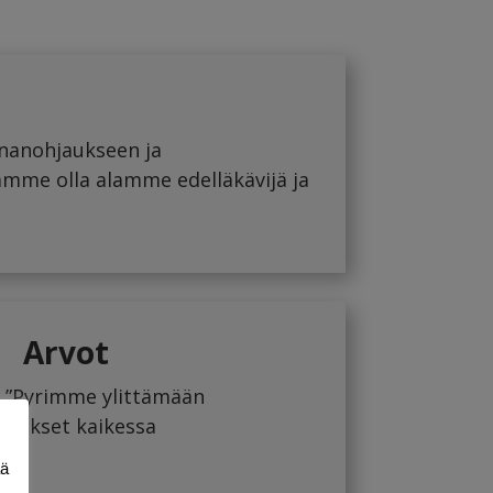
nnanohjaukseen ja
amme olla alamme edelläkävijä ja
Arvot
:
”Pyrimme ylittämään
tukset kaikessa
ää