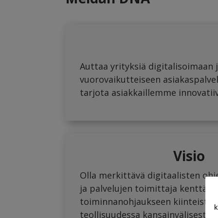
Auttaa yrityksiä digitalisoimaa
vuorovaikutteiseen asiakaspalve
tarjota asiakkaillemme innovatiivi
Visio
Olla merkittävä digitaalisten oh
ja palvelujen toimittaja kenttät
toiminnanohjaukseen kiinteistöpa
k
teollisuudessa kansainvälisesti.