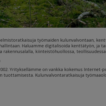
hjelmistoratkaisuja työmaiden kulunvalvontaan, ken
allintaan. Haluamme digitalisoida kenttätyön, ja tar
sa
rakennusalalla, kiinteistöhuollossa, teollisuudessa 
a
002. Yrityksellämme on vankka kokemus Internet-poh
den tuottamisesta. Kulunvalvontaratkaisuja työmaaol