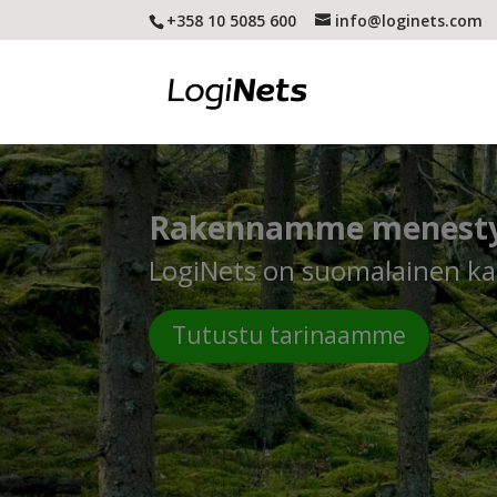
+358 10 5085 600
info@loginets.com
Rakennamme menestys
LogiNets on suomalainen ka
Tutustu tarinaamme