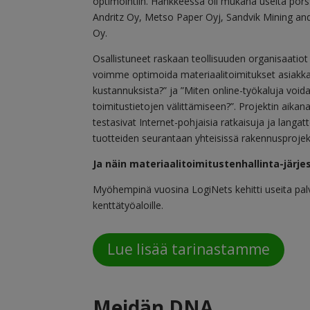
optimointiin. Hankkeessa oli mukana useita pörss
Andritz Oy, Metso Paper Oyj, Sandvik Mining and
Oy.
Osallistuneet raskaan teollisuuden organisaatiot
voimme optimoida materiaalitoimitukset asiakk
kustannuksista?” ja ”Miten online-työkaluja void
toimitustietojen välittämiseen?”. Projektin aikana 
testasivat Internet-pohjaisia ​​ratkaisuja ja lan
tuotteiden seurantaan yhteisissä rakennusprojek
Ja näin materiaalitoimitustenhallinta-järje
Myöhempinä vuosina LogiNets kehitti useita palv
kenttätyöaloille.
.
Lue lisää tarinastamme
Meidän DNA