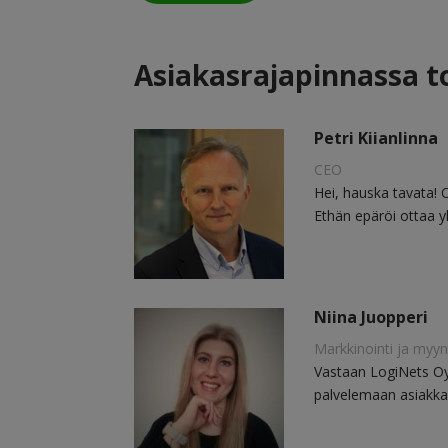
Asiakasrajapinnassa 
Petri Kiianlinna
CEO
Hei, hauska tavata! 
Ethän epäröi ottaa yh
Niina Juopperi
Markkinointi ja myyn
Vastaan LogiNets Oy
palvelemaan asiakka