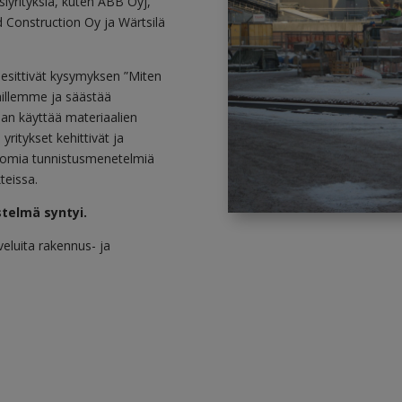
iyrityksiä, kuten ABB Oyj,
 Construction Oy ja Wärtsilä
 esittivät kysymyksen ”Miten
aillemme ja säästää
aan käyttää materiaalien
yritykset kehittivät ja
gattomia tunnistusmenetelmiä
teissa.
stelmä syntyi.
eluita rakennus- ja