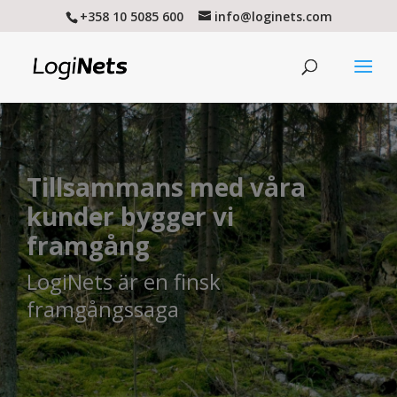
+358 10 5085 600
info@loginets.com
Tillsammans med våra
kunder bygger vi
framgång
LogiNets är en finsk
framgångssaga