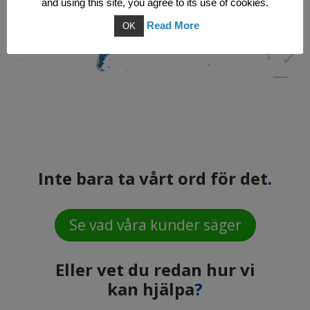
and using this site, you agree to its use of cookies.
Read More
OK
Inte bara ta vårt ord för det
.
Se vad våra kunder säger
Eller vet du redan hur vi
kan hjälpa
?