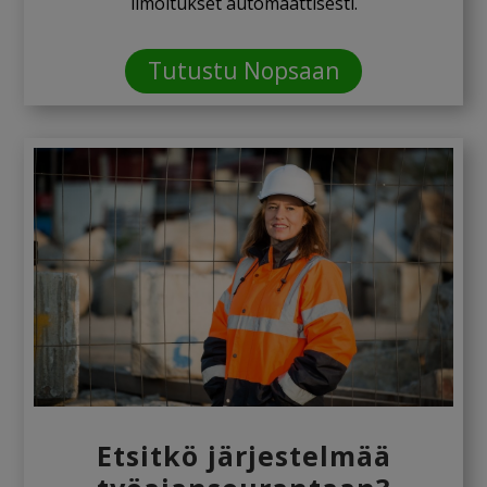
ilmoitukset automaattisesti.
Tutustu Nopsaan
Etsitkö järjestelmää