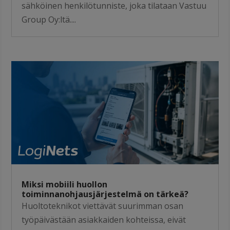
sähköinen henkilötunniste, joka tilataan Vastuu
Group Oy:ltä....
Miksi mobiili huollon
toiminnanohjausjärjestelmä on tärkeä?
Huoltoteknikot viettävät suurimman osan
työpäivästään asiakkaiden kohteissa, eivät