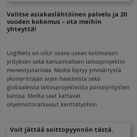
Valitse asiakaslähtöinen palvelu ja 20
vuoden kokemus
–
ota meihin
yhteyttä!
LogiNets on ollut osana usean kotimaisen
yrityksen sekä kansainvälisen laitosprojektin
menestystarinaa. Meiltä löytyy ymmärrystä
yksinyrittäjän arjen haasteista sekä
globaaleista laitosprojekteista pörssiyritysten
kanssa. Meiltä saat kattavat
ohjelmistoratkaisut kenttätyöhön.
Voit jättää soittopyynnön tästä.