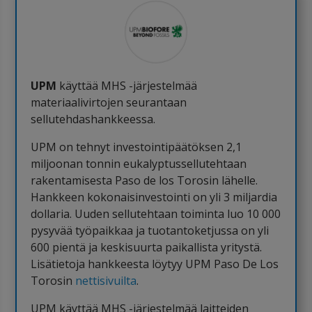
UPM
käyttää MHS -järjestelmää
materiaalivirtojen seurantaan
sellutehdashankkeessa.
UPM on tehnyt investointipäätöksen 2,1
miljoonan tonnin eukalyptussellutehtaan
rakentamisesta Paso de los Torosin lähelle.
Hankkeen kokonaisinvestointi on yli 3 miljardia
dollaria. Uuden sellutehtaan toiminta luo 10 000
pysyvää työpaikkaa ja tuotantoketjussa on yli
600 pientä ja keskisuurta paikallista yritystä.
Lisätietoja hankkeesta löytyy UPM Paso De Los
Torosin
nettisivuilta
.
UPM käyttää MHS -järjestelmää laitteiden