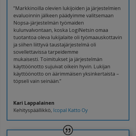
”Markkinoilla olevien lukijoiden ja järjestelmien
evaluoinnin jälkeen päädyimme valitsemaan
Nopsa-järjestelmän työmaiden
kulunvalvontaan, koska LogiNetsin omaa
tuotantoa oleva lukijalaite oli työmaauskottavin
ja siihen liittyvä taustajärjestelmä oli
sovellettavissa tarpeidemme
mukaisesti. Toimitukset ja järjestelmän
käyttöönotto sujuivat oikein hyvin. Lukijan
käyttöönotto on äärimmäisen yksinkertaista –
töpseli vain seinään.”
Kari Lappalainen
Kehityspäällikkö
,
Icopal Katto Oy