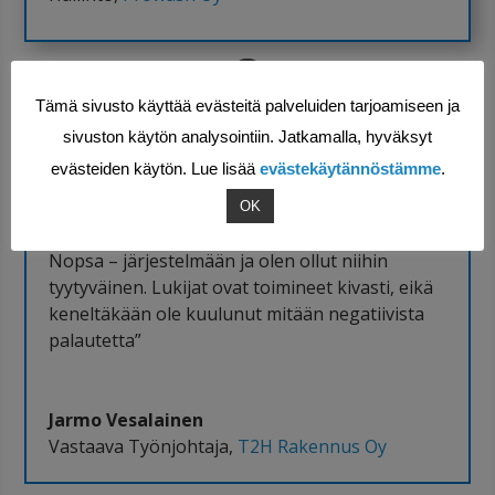
Tämä sivusto käyttää evästeitä palveluiden tarjoamiseen ja
sivuston käytön analysointiin. Jatkamalla, hyväksyt
evästeiden käytön. Lue lisää
evästekäytännöstämme
.
OK
”Kaikkia toivomiani muutoksia on toteutettu
Nopsa – järjestelmään ja olen ollut niihin
tyytyväinen. Lukijat ovat toimineet kivasti, eikä
keneltäkään ole kuulunut mitään negatiivista
palautetta”
Jarmo Vesalainen
Vastaava Työnjohtaja
,
T2H Rakennus Oy