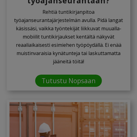
työajanseurantaan?
Rehtiä tuntikirjanpitoa
työajanseurantajärjestelmän avulla. Pidä langat
käsissäsi, vaikka työntekijät liikkuvat muualla-
mobiilit tuntikirjaukset kentältä näkyvät
reaaliaikaisesti esimiehen työpöydällä. Ei enää
muistinvaraisia kynätunteja tai laskuttamatta
jääneitä töitä!
Tutustu Nopsaan