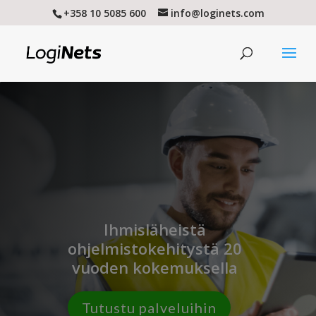
+358 10 5085 600
info@loginets.com
Ihmisläheistä
ohjelmistokehitystä 20
vuoden kokemuksella
Tutustu palveluihin