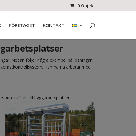
0 Objekt
R
FÖRETAGET
KONTAKT
ggarbetsplatser
ngar. Nedan följer några exempel på lösningar.
igt åtkomstkontrollsystem. Hamnarna arbetar med
sonaltrafiken till byggarbetsplatser.