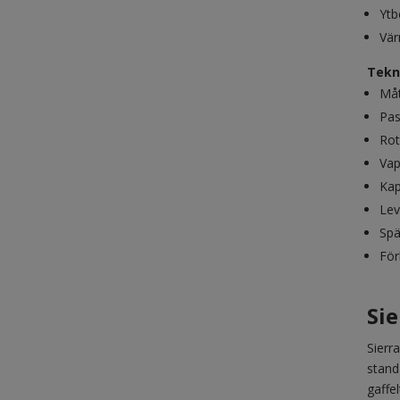
Ytb
Vär
Tekn
Måt
Pas
Rot
Vap
Kap
Lev
Spä
För
Si
Sierr
stand
gaffe