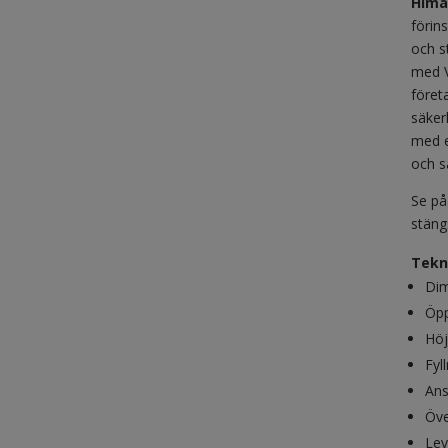
Hima
förin
och s
med V
föret
säker
med e
och s
Se på
stäng
Tekn
Dim
Öp
Höj
Fyl
Ans
Öve
Lev