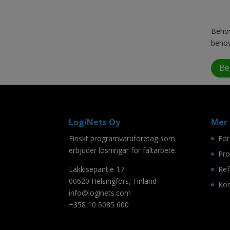
Behöv
behov
Be
LogiNets Oy
Mer 
Finskt programvaruföretag som
För
erbjuder lösningar för fältarbete.
Pro
Läkkisepäntie 17
Ref
00620 Helsingfors, Finland
Kon
info@loginets.com
+358 10 5085 600