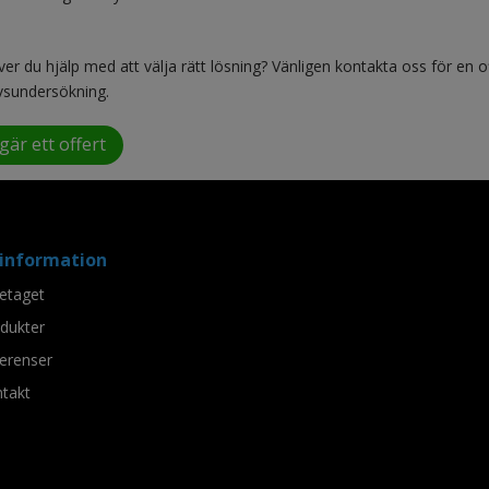
er du hjälp med att välja rätt lösning? Vänligen kontakta oss för en of
sundersökning.
gär ett offert
information
etaget
dukter
erenser
takt