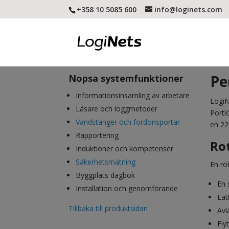
+358 10 5085 600
info@loginets.com
Pe
Nopsa systemfunktioner
Informationsinsamling av arbetare
LogiN
Läsare och loggmetoder
Portl
Vändstänger och fordonsportar
en 22
Rapportering
Ro
Induktioner och kompetenser
Säkerhetsmätning
En ro
Byggplats dagbok
En 
Installation och genomförande
Lät
Tillbaka till produktsidan
Avl
Fly