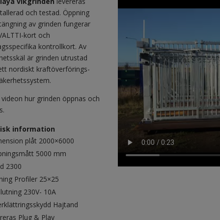
laya vikgrinden
levereras
stallerad och testad. Öppning
tängning av grinden fungerar
ALTTI-kort och
agsspecifika kontrollkort. Av
hetsskäl är grinden utrustad
tt nordiskt kraftöverförings-
äkerhetssystem.
 videon hur grinden öppnas och
s.
isk information
ension plåt 2000×6000
pningsmått 5000 mm
d 2300
lning Profiler 25×25
lutning 230V- 10A
rklättringsskydd Hajtand
reras Plug & Play