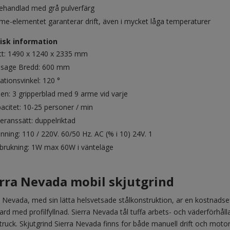
ehandlad med grå pulverfärg
me-elementet garanterar drift, även i mycket låga temperaturer
isk information
t: 1490 x 1240 x 2335 mm
sage Bredd: 600 mm
ationsvinkel: 120 °
en: 3 gripperblad med 9 arme vid varje
acitet: 10-25 personer / min
eranssätt: duppelriktad
nning: 110 / 220V. 60/50 Hz. AC (% i 10) 24V. 1
brukning: 1W max 60W i vänteläge
erra Nevada mobil skjutgrind
a Nevada, med sin lätta helsvetsade stålkonstruktion, ar en kostnadsef
ard med profilfyllnad. Sierra Nevada tål tuffa arbets- och väderförhåll
ltruck. Skjutgrind Sierra Nevada finns for både manuell drift och motord