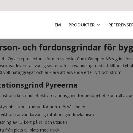
HEM
PRODUKTER
REFERENSE
rson- och fordonsgrindar för by
ets Oy är representant för den svenska Cami Gruppen AB:s grindlösni
ösningar levereras vanligtvis redo för användning med ett tillförlitl
0 volt nätaggregat och är klara att använda efter lyft och ström.
tationsgrind Pyreerna
bust och kostnadseffektiv rotationsgrind för behörighetskontroll av per
styrenhet konstruerad för norra förhållanden
tvikt och användarvänlig rotationsgrindmekanism
äsning av ID-kort på in- och utsidan
tta från plats till plats med truck