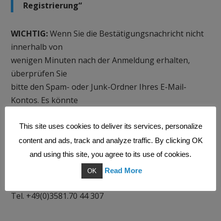
Registrierung“
WICHTIG:
Wenn Sie die Bestätigungsnachricht nicht
innerhalb von
wenigen Minuten nach der Anmeldung erhalten,
überprüfen Sie
bitte den Spam- oder Junk-Ordner Ihres E-Mail-
Kontos. Es könnte
sein, dass die Bestätigungs-E-Mail dort anstelle des
Posteingangs
This site uses cookies to deliver its services, personalize
ausgeliefert wurde.
content and ads, track and analyze traffic. By clicking OK
and using this site, you agree to its use of cookies.
Bei Rückfragen erreichen Sie uns unter:
Read More
OK
e-mail:
gy@loginets.com
Tel. +49(0)3581.70 44 307