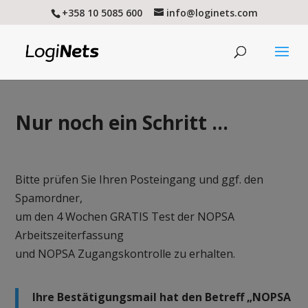
+358 10 5085 600
info@loginets.com
Nur noch ein Schritt …
Bitte prüfen Sie Ihren Posteingang und ggf. den
Spamordner,
um den 4 Wochen GRATIS Test der NOPSA
Arbeitszeiterfassung
und NOPSA Zugangskontrolle zu erhalten.
Ihre Bestätigungsmail hat den Betreff „NOPSA