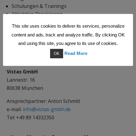
Schulungen & Trainings
Attraktive Provisionen
Persönliche Betreuung und Projektunterstützung
This site uses cookies to deliver its services, personalize
Gerne senden wir Ihnen auf Anfrage unverbindlich
content and ads, track and analyze traffic. By clicking OK
ausführliche Partnerinformationen zu.
and using this site, you agree to its use of cookies.
Read More
OK
Deutschland | Unsere Reseller
Vistas GmbH
Lannestr. 16
80638 München
Ansprechpartner: Anton Schmitt
e-mail:
info@vistas-gmbh.de
Tel: +49 89 14332350