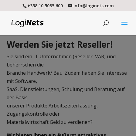
+358 10 5085 600
info@loginets.com
Werden Sie jetzt Reseller!
Sie sind ein IT Unternehmen (Reseller, VAR) und
beherrschen die
Branche Handwerk/ Bau. Zudem haben Sie Interesse
mit Software,
SaaS, Dienstleistungen, Schulung und Beratung auf
der Basis
unserer Produkte Arbeitszeiterfassung,
Zugangskontrolle oder
Materialwirtschaft Geld zu verdienen?
Wir bieten Ihnen ein äußerst attraktives