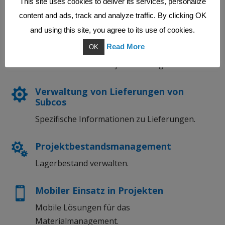
This site uses cookies to deliver its services, personalize
Projekte und Akquisitionen
Z
content and ads, track and analyze traffic. By clicking OK
Materiallieferungen an Projekte.
and using this site, you agree to its use of cookies.
Koordinierung von Lieferunngen
Read More
i
OK
Koordination der Projektlieferung
.
Verwaltung von Lieferungen von

Subcos
Spezifische Informationen zu Lieferungen
.
Projektbestandsmanagement

Lagerbestand verwalten.
Mobiler Einsatz in Projekten

Mobile Lösungen für das
Materialmanagement.