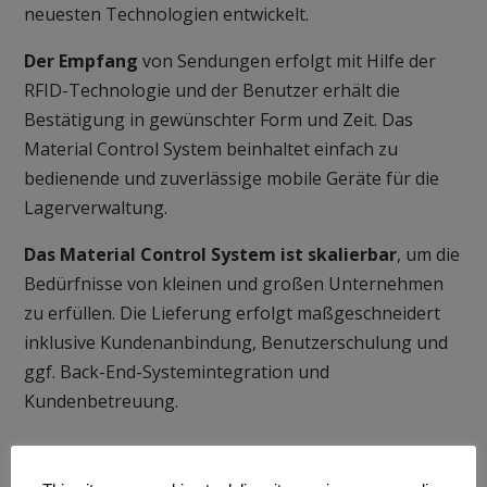
neuesten Technologien entwickelt.
Der Empfang
von Sendungen erfolgt mit Hilfe der
RFID-Technologie und der Benutzer erhält die
Bestätigung in gewünschter Form und Zeit.
Das
Material Control System beinhaltet einfach zu
bedienende und zuverlässige mobile Geräte für die
Lagerverwaltung.
Das Material Control System
ist skalierbar
, um die
Bedürfnisse von kleinen und großen Unternehmen
zu erfüllen.
Die Lieferung erfolgt maßgeschneidert
inklusive Kundenanbindung, Benutzerschulung und
ggf. Back-End-Systemintegration und
Kundenbetreuung.