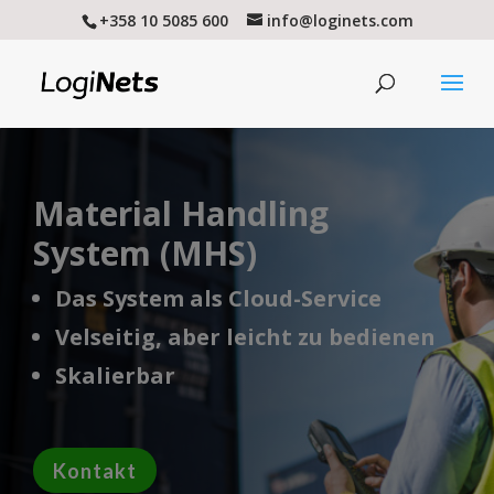
+358 10 5085 600
info@loginets.com
Material Handling
System (MHS)
Das System als Cloud-Service
Velseitig, aber leicht zu bedienen
Skalierbar
Kontakt