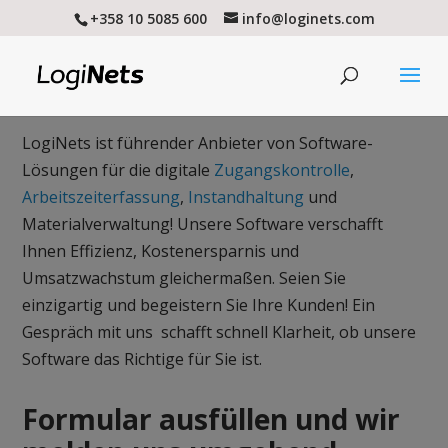
+358 10 5085 600
info@loginets.com
LogiNets ist führender Anbieter von Software-
Lösungen für die digitale
Zugangskontrolle
,
Arbeitszeiterfassung
,
Instandhaltung
und
Materialverwaltung! Unsere Software verschafft
Ihnen Effizienz, Kostenersparnis und
Umsatzwachstum gleichermaßen. Seien Sie
einzigartig und begeistern Sie Ihre Kunden! Ein
Gespräch mit uns schafft schnell Klarheit, ob unsere
Software das Richtige für Sie ist.
Formular ausfüllen und wir