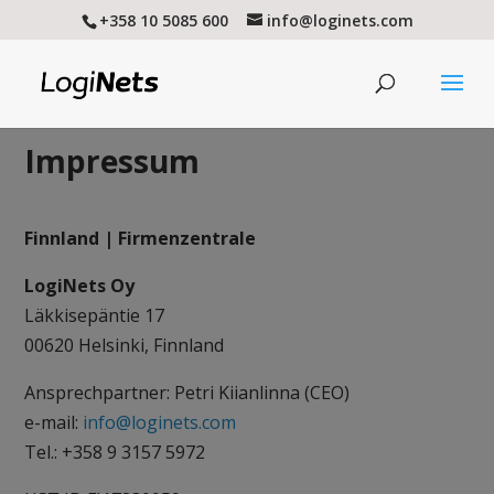
+358 10 5085 600
info@loginets.com
Impressum
Finnland | Firmenzentrale
LogiNets Oy
Läkkisepäntie 17
00620 Helsinki, Finnland
Ansprechpartner: Petri Kiianlinna (CEO)
e-mail:
info@loginets.com
Tel.: +358 9 3157 5972