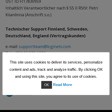
UST ID FI17830959
Inhaltlich Verantwortlicher nach § 55 II RStV: Petri
Kiianlinna (Anschrift s.o.)
Technischer Support Finnland, Schweden,
Deutschland, England (Vertragskunden)
e-mail:
supportteam@loginets.com
Tel: +358 50 570 6252
This site uses cookies to deliver its services, personalize
Folge Uns
content and ads, track and analyze traffic. By clicking OK
and using this site, you agree to its use of cookies.
Folgen
Folgen
Folgen
Read More
OK
Folgen