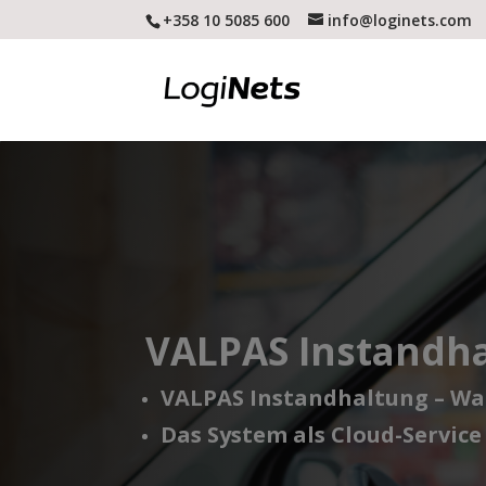
+358 10 5085 600
info@loginets.com
VALPAS Instandh
VALPAS Instandhaltung – Wa
Das System als Cloud-Service