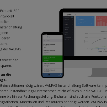
 Echtzeit-ERP-
ntwickelt
bilien,
Instandhaltung
genen
d deren
euern,
ung der VALPAS
abilität der
 sparen.
 an die
ngs-
äteinvestitionen nötig wären. VALPAS Instandhaltung Software kann 
eineren Instandhaltungs-Unternehmen reicht of auch nur die VALPAS I
me bis hin zur Rechnungsstellung. Enthalten sind auch alle Funktio
gsarbeiten, Materialien und Ressourcen benötigt werden. VALPAS In