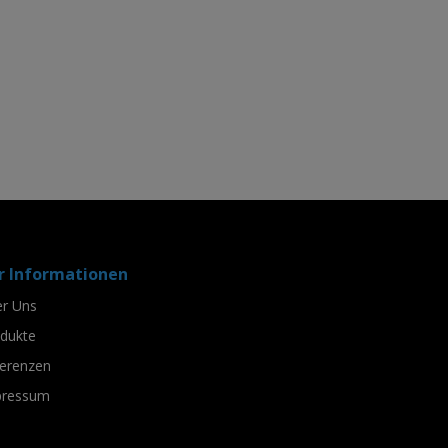
 Informationen
r Uns
dukte
erenzen
pressum