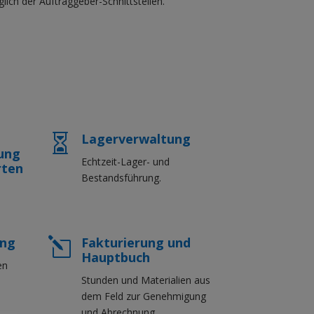
ich der Auftraggeber-Schnittstellen.
Lagerverwaltung

ung
Echtzeit-Lager- und
rten
Bestandsführung.
ung
Fakturierung und
l
Hauptbuch
en
Stunden und Materialien aus
dem Feld zur Genehmigung
und Abrechnung.