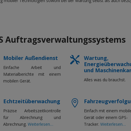
g mobiler Technologien sowohl bei der Wartung selbst als auch bezügl
S Auftragsverwaltungssystems
Mobiler Außendienst
Wartung,

Energieüberwach
Einfache Arbeit und
und Maschinenka
Materialberichte mit einem
Alles was du brauchst.
mobilen Gerät.
Echtzeitüberwachung
Fahrzeugverfolg

Präzise Arbeitszeitkontrolle
Einfach mit einem mobil
für Abrechnung und
Gerät oder einem GPS-
Abrechnung.
Weiterlesen…
Tracker.
Weiterlesen…