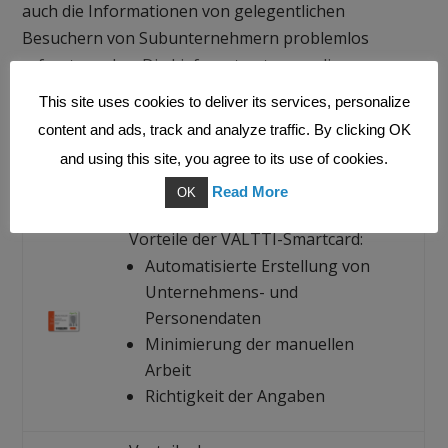
auch die Informationen von gelegentlichen
Besuchern von Subunternehmern problemlos
erfasst werden. Die Lieferanten tragen die
notwendigen Daten in ein mobiles Webformular ein
This site uses cookies to deliver its services, personalize
und melden sich über SMS-Nachrichten auf der
content and ads, track and analyze traffic. By clicking OK
Baustelle an.
and using this site, you agree to its use of cookies.
Read More
OK
Vorteile der VALTTI-Smartcard:
Automatisierte Erstellung von
Unternehmens- und
Personendaten
Minimierung der manuellen
Arbeit
Richtigkeit der Angaben