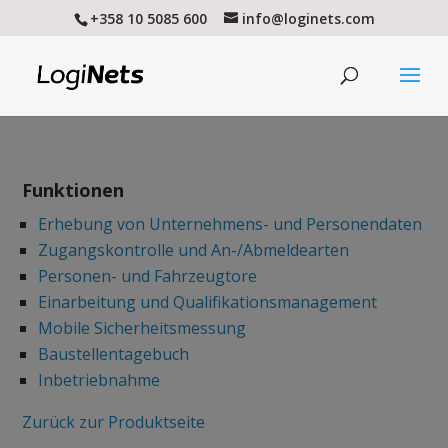
+358 10 5085 600
info@loginets.com
Funktionen
Erhebung von Unternehmens- und Personendaten
Zugangskontrolle und An-/Abmeldearten
Personen- und Fahrzeugtore
Einarbeitung und Qualifikationsmanagement
Mobile Sicherheitsmessung
Baustellentagebuch
Inbetriebnahme
Zurück zur Produktseite