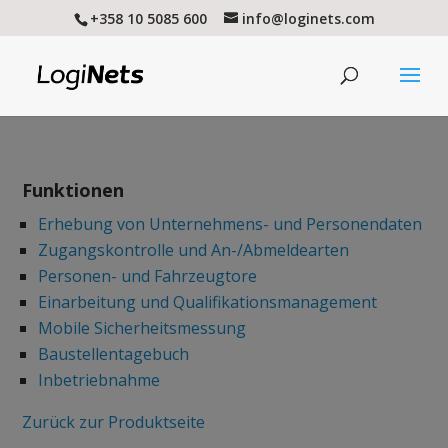
+358 10 5085 600
info@loginets.com
Funktionen
Erhebung von Unternehmens- und Personendaten
Zugangskontrolle und An-/Abmeldearten
Personen- und Fahrzeugtore
Einarbeitung und Qualifikationsmanagement
Mobile Sicherheitsmessung
Baustellentagebuch
Inbetriebnahme
Zurück zur Produktseite