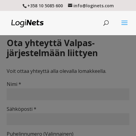
+358 10 5085 600
info@loginets.com
Ota yhteyttä Valpas-
järjestelmään liittyen
Voit ottaa yhteyttä alla olevalla lomakkeella.
Nimi *
Sähköposti *
Puhelinnumero (Valinnainen)