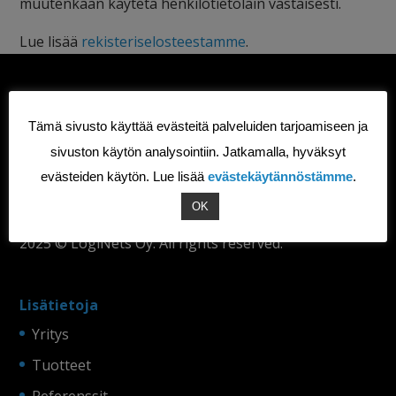
muutenkaan käytetä henkilötietolain vastaisesti.
Lue lisää
rekisteriselosteestamme
.
LogiNets Oy
Tämä sivusto käyttää evästeitä palveluiden tarjoamiseen ja
Läkkisepäntie 17 00620 Helsinki
sivuston käytön analysointiin. Jatkamalla, hyväksyt
info@loginets.com
evästeiden käytön. Lue lisää
evästekäytännöstämme
.
+358 50 570 6252
Y-tunnus: 1783095-9
OK
2025 © LogiNets Oy. All rights reserved.
Lisätietoja
Yritys
Tuotteet
Referenssit