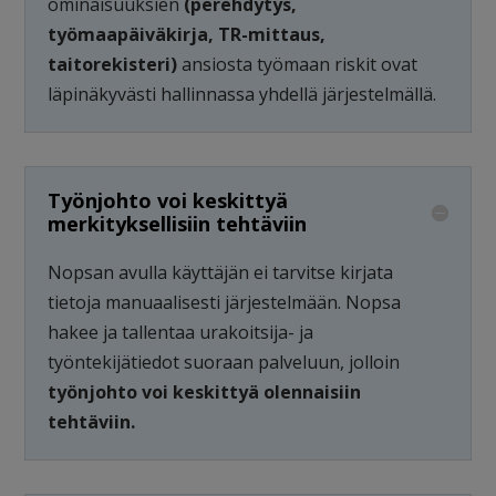
ominaisuuksien
(perehdytys,
työmaapäiväkirja, TR-mittaus,
taitorekisteri)
ansiosta työmaan riskit ovat
läpinäkyvästi hallinnassa yhdellä järjestelmällä.
Työnjohto voi keskittyä
merkityksellisiin tehtäviin
Nopsan avulla käyttäjän ei tarvitse kirjata
tietoja manuaalisesti järjestelmään. Nopsa
hakee ja tallentaa urakoitsija- ja
työntekijätiedot suoraan palveluun, jolloin
työnjohto voi keskittyä olennaisiin
tehtäviin.