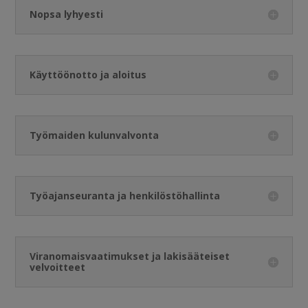
Nopsa lyhyesti
Käyttöönotto ja aloitus
Työmaiden kulunvalvonta
Työajanseuranta ja henkilöstöhallinta
Viranomaisvaatimukset ja lakisääteiset
velvoitteet