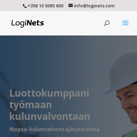
+358 10 5085 600
info@loginets.com
Luottokumppani
työmaan
kulunvalvontaan
Nopsa-kulunvalvontajärjestelmä