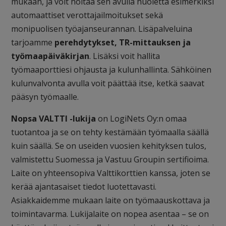
mukaan, ja voit hoitaa sen avulla huoletta esimerkiksi
automaattiset verottajailmoitukset sekä
monipuolisen työajanseurannan. Lisäpalveluina
tarjoamme
perehdytykset, TR-mittauksen ja
työmaapäiväkirjan
. Lisäksi voit hallita
työmaaporttiesi ohjausta ja kulunhallinta. Sähköinen
kulunvalvonta avulla voit päättää itse, ketkä saavat
pääsyn työmaalle.
Nopsa VALTTI -lukija
on LogiNets Oy:n omaa
tuotantoa ja se on tehty kestämään työmaalla säällä
kuin säällä. Se on useiden vuosien kehityksen tulos,
valmistettu Suomessa ja Vastuu Groupin sertifioima.
Laite on yhteensopiva Valttikorttien kanssa, joten se
kerää ajantasaiset tiedot luotettavasti.
Asiakkaidemme mukaan laite on työmaauskottava ja
toimintavarma. Lukijalaite on nopea asentaa – se on