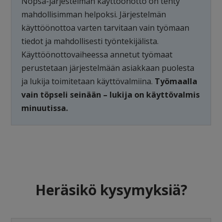
Nopsa-järjestelmän käyttöönotto on tehty
mahdollisimman helpoksi. Järjestelmän
käyttöönottoa varten tarvitaan vain työmaan
tiedot ja mahdollisesti työntekijälista.
Käyttöönottovaiheessa annetut työmaat
perustetaan järjestelmään asiakkaan puolesta
ja lukija toimitetaan käyttövalmiina.
Työmaalla
vain töpseli seinään – lukija on käyttövalmis
minuutissa.
Heräsikö kysymyksiä?