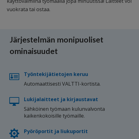
käyttövalmiina työmaalla jopa minuutissa! Laitteet voi
vuokrata tai ostaa.
Järjestelmän monipuoliset
ominaisuudet
Työntekijätietojen keruu

Automaattisesti VALTTI-kortista.
Lukijalaitteet ja kirjaustavat

Sähköinen työmaan kulunvalvonta
kaikenkokoisille työmaille.
Pyöröportit ja liukuportit
