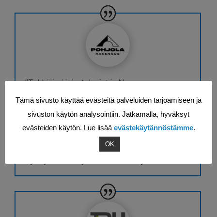
”Tykkään järjestelmästä. Nopsa on
mielestäni kiva käyttää ja visuaalinen.”
Tämä sivusto käyttää evästeitä palveluiden tarjoamiseen ja
sivuston käytön analysointiin. Jatkamalla, hyväksyt
evästeiden käytön. Lue lisää
evästekäytännöstämme
.
OK
Olli Pättikangas
Työnjohto
,
Pohjola Rakennus Oy