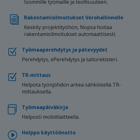
Isommille työmaille ja teollisuuteen.
Rakentamisilmoitukset Verohallinnolle
i
Keskity projektityöhön, Nopsa hoitaa
rakentamisilmoitukset automaattisesti.
Työmaaperehdytys ja pätevyydet
Z
Perehdytys, ePerehdytys ja taitorekisteri.
TR-mittaus
Z
Helpota työnjohdon arkea sähköisellä TR-
mittauksella.
Työmaapäiväkirja

Helposti mobiililaitteella.
Helppo käyttöönotto
I