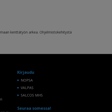
amaan kenttätyön arkea. Ohjelmistokehitystä
Kirjaudu
NOPSA
VALPAS
SALCOS MHS
on
Seuraa somessa!