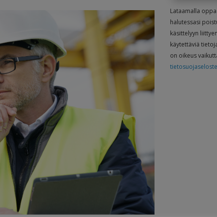
Lataamalla oppaan 
halutessasi poist
käsittelyyn liitty
käytettäviä tietoj
on oikeus vaikutt
tietosuojaselost