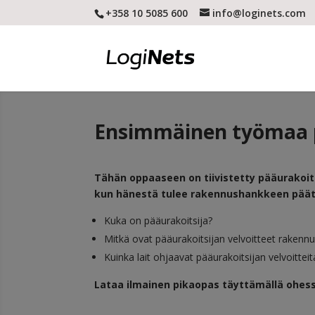
+358 10 5085 600
info@loginets.com
Ensimmäinen työmaa p
Tähän oppaaseen on tiivistetty pääurakoitsi
kun hänestä tulee rakennushankkeen päät
Kuka on pääurakoitsija?
Mitkä ovat pääurakoitsijan velvoitteet rakenn
Kuinka lait ohjaavat pääurakoitsijan velvoitteit
Lataa ilmainen pikaopas täyttämällä ohes