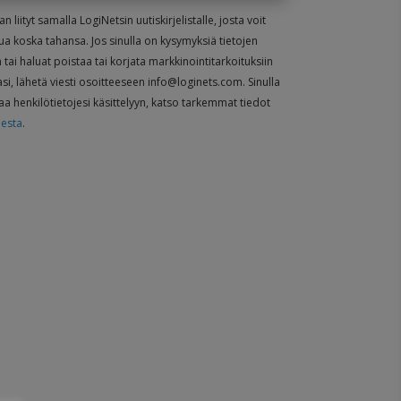
liityt samalla LogiNetsin uutiskirjelistalle, josta voit
ua koska tahansa. Jos sinulla on kysymyksiä tietojen
en tai haluat poistaa tai korjata markkinointitarkoituksiin
asi, lähetä viesti osoitteeseen info@loginets.com. Sinulla
aa henkilötietojesi käsittelyyn, katso tarkemmat tiedot
eesta
.