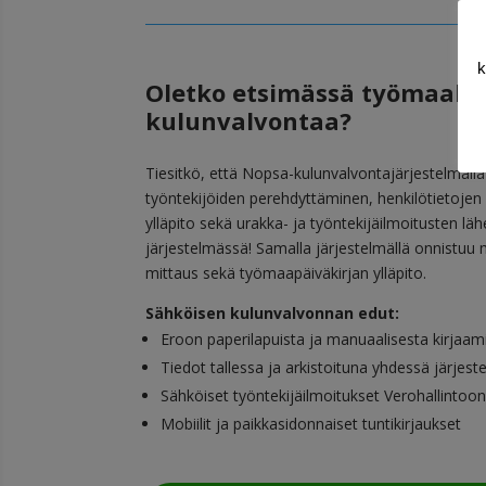
k
Oletko etsimässä työmaalle
kulunvalvontaa?
Tiesitkö, että Nopsa-kulunvalvontajärjestelmäl
työntekijöiden perehdyttäminen, henkilötietojen 
ylläpito sekä urakka- ja työntekijäilmoitusten l
järjestelmässä! Samalla järjestelmällä onnistu
mittaus sekä työmaapäiväkirjan ylläpito.
Sähköisen kulunvalvonnan edut:
Eroon paperilapuista ja manuaalisesta kirjaam
Tiedot tallessa ja arkistoituna yhdessä järjes
Sähköiset työntekijäilmoitukset Verohallintoon
Mobiilit ja paikkasidonnaiset tuntikirjaukset