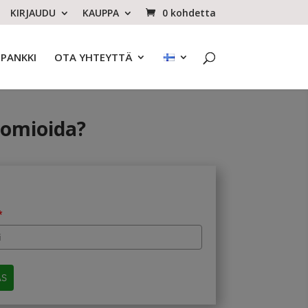
KIRJAUDU
KAUPPA
0 kohdetta
OPANKKI
OTA YHTEYTTÄ
uomioida?
*
AS