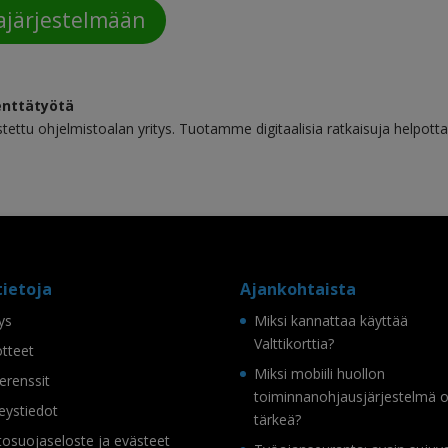
ajärjestelmään
enttätyötä
ttu ohjelmistoalan yritys. Tuotamme digitaalisia ratkaisuja helpott
tietoja
Ajankohtaista
tys
Miksi kannattaa käyttää
Valttikorttia?
tteet
Miksi mobiili huollon
erenssit
toiminnanohjausjärjestelmä 
eystiedot
tärkeä?
tosuojaseloste ja evästeet