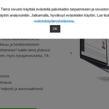
Tämä sivusto käyttää evästeitä palveluiden tarjoamiseen ja sivuston
äytön analysointiin. Jatkamalla, hyväksyt evästeiden käytön. Lue lis
si sähköistä
evästekäytännöstämme
.
OK
lä hoituu kädenkäänteessä
keruu ja henkilörekisterin
ähettäminen? Kaikki tämä yhdessä
u mm. myös työajanseuranta, TR-
isesta
telmässä
 helposti ja automaattisesti