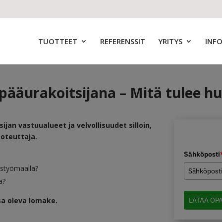
TUOTTEET
REFERENSSIT
YRITYS
INF
ääurakoitsijana – Mitä tulee h
jan vastuualueet ja velvollisuudet silloin,
oteuttaja.
Sähköposti
ustyömaalla?
a?
sa oleva lomake.
LATAA OP