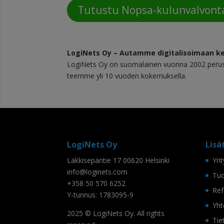
Tutustu Nopsa-kulunvalvont
LogiNets Oy – Autamme digitalisoimaan k
LogiNets Oy on suomalainen vuonna 2002 peruste
teemme yli 10 vuoden kokemuksella.
LogiNets Oy
Lisä
Läkkisepäntie 17 00620 Helsinki
Yri
info@loginets.com
Tuo
+358 50 570 6252
Ref
Y-tunnus: 1783095-9
Yht
2025 © LogiNets Oy. All rights
Tie