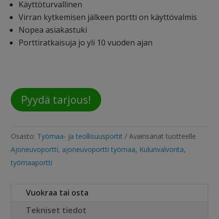
Käyttöturvallinen
Virran kytkemisen jälkeen portti on käyttövalmis
Nopea asiakastuki
Porttiratkaisuja jo yli 10 vuoden ajan
Pyydä tarjous!
Osasto:
Työmaa- ja teollisuusportit
Avainsanat tuotteelle
Ajoneuvoportti
,
ajoneuvoportti työmaa
,
Kulunvalvonta
,
työmaaportti
Vuokraa tai osta
Tekniset tiedot