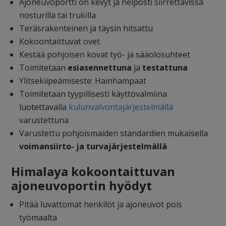
Ajoneuvoportti on kevyt ja helposti siirrettävissä
nosturilla tai trukilla
Teräsrakenteinen ja täysin hitsattu
Kokoontaittuvat ovet
Kestää pohjoisen kovat työ- ja sääolosuhteet
Toimitetaan
esiasennettuna
ja
testattuna
Ylitsekiipeämiseste: Hainhampaat
Toimitetaan tyypillisesti käyttövalmiina
luotettavalla
kulunvalvontajärjestelmällä
varustettuna
Varustettu pohjoismaiden standardien mukaisella
voimansiirto- ja turvajärjestelmällä
Himalaya kokoontaittuvan
ajoneuvoportin hyödyt
Pitää luvattomat henkilöt ja ajoneuvot pois
työmaalta