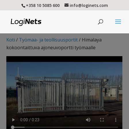
+358 10 5085 600
info@loginets.com
Koti
/
Työmaa- ja teollisuusportit
/ Himalaya
kokoontaittuva ajoneuvoportti työmaalle