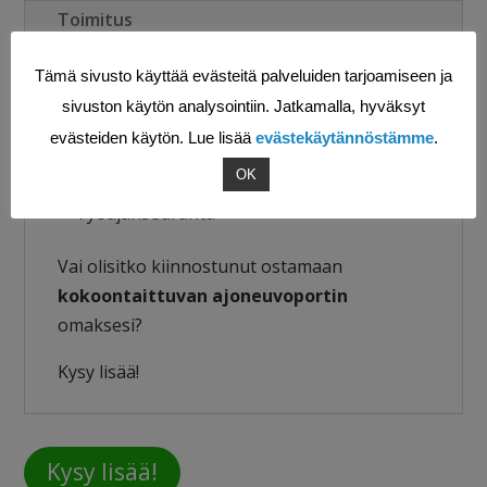
Toimitus
Tämä sivusto käyttää evästeitä palveluiden tarjoamiseen ja
Lisäpalveluna:
sivuston käytön analysointiin. Jatkamalla, hyväksyt
Käyttövalmis
kulunvalvonta
evästeiden käytön. Lue lisää
evästekäytännöstämme
.
Kulkulupien hallinta Nopsa liukuportin
OK
ohjausyksiköllä
Työajanseuranta
Vai olisitko kiinnostunut ostamaan
kokoontaittuvan ajoneuvoportin
omaksesi?
Kysy lisää!
Kysy lisää!