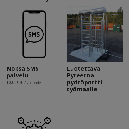
Nopsa SMS-
Luotettava
palvelu
Pyreerna
pyöröportti
10,00
€
/kk/työkohde
työmaalle