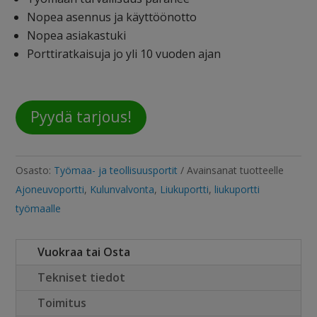
Nopea asennus ja käyttöönotto
Nopea asiakastuki
Porttiratkaisuja jo yli 10 vuoden ajan
Pyydä tarjous!
Osasto:
Työmaa- ja teollisuusportit
Avainsanat tuotteelle
Ajoneuvoportti
,
Kulunvalvonta
,
Liukuportti
,
liukuportti
työmaalle
Vuokraa tai Osta
Tekniset tiedot
Toimitus