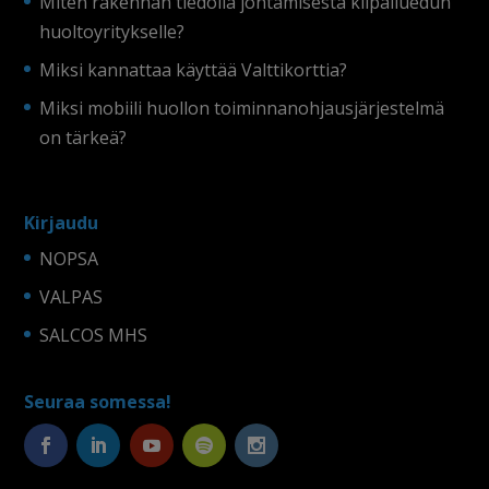
Miten rakennan tiedolla johtamisesta kilpailuedun
huoltoyritykselle?
Miksi kannattaa käyttää Valttikorttia?
Miksi mobiili huollon toiminnanohjausjärjestelmä
on tärkeä?
Kirjaudu
NOPSA
VALPAS
SALCOS MHS
Seuraa somessa!