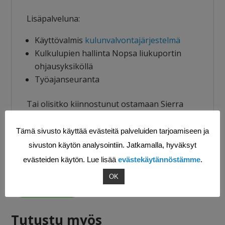
Lisäpalveluna:
Käyttövalmis
kulunvalvontajärjestelmä
Kulkulupien hallinta Nopsa liukuportin
ohjausyksiköllä
Työajanseuranta
Tai olisitko kiinnostunut ostamaan Sierra
Nevada liukuportin työmaalle omaksesi?
Tämä sivusto käyttää evästeitä palveluiden tarjoamiseen ja
Kysy lisää!
sivuston käytön analysointiin. Jatkamalla, hyväksyt
evästeiden käytön. Lue lisää
evästekäytännöstämme
.
OK
Kysy lisää!
Tutustu myös