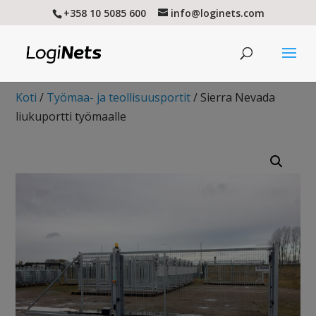
+358 10 5085 600
info@loginets.com
Koti
/
Työmaa- ja teollisuusportit
/ Sierra Nevada
liukuportti työmaalle