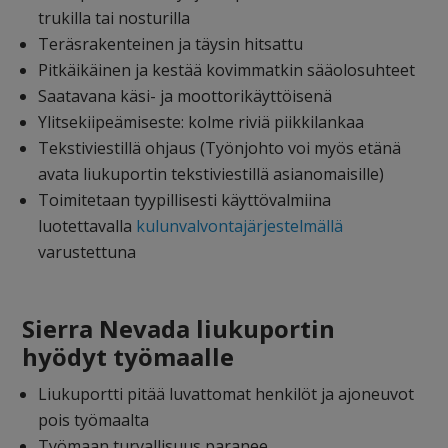
trukilla tai nosturilla
Teräsrakenteinen ja täysin hitsattu
Pitkäikäinen ja kestää kovimmatkin sääolosuhteet
Saatavana käsi- ja moottorikäyttöisenä
Ylitsekiipeämiseste: kolme riviä piikkilankaa
Tekstiviestillä ohjaus (Työnjohto voi myös etänä
avata liukuportin tekstiviestillä asianomaisille)
Toimitetaan tyypillisesti käyttövalmiina
luotettavalla
kulunvalvontajärjestelmällä
varustettuna
Sierra Nevada liukuportin
hyödyt työmaalle
Liukuportti pitää luvattomat henkilöt ja ajoneuvot
pois työmaalta
Työmaan turvallisuus paranee