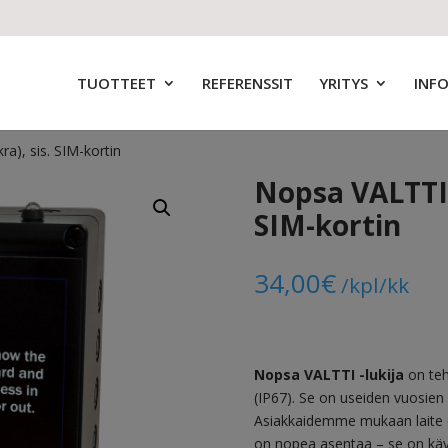
TUOTTEET
REFERENSSIT
YRITYS
INF
ra), sis. SIM-kortin
Nopsa VALTTI -
SIM-kortin
34,00
€
/kpl/kk
Nopsa VALTTI -lukija
on teh
(IP67). Se on useiden vuosien
Asiakkaidemme mukaan laite 
on nopea asentaa – se on käy