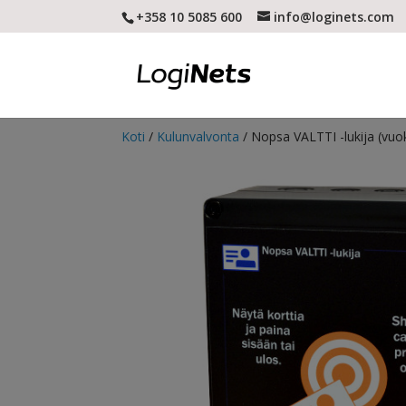
+358 10 5085 600
info@loginets.com
Koti
/
Kulunvalvonta
/ Nopsa VALTTI -lukija (vuok