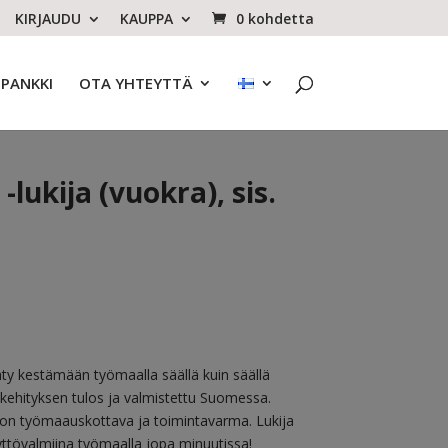
KIRJAUDU
KAUPPA
0 kohdetta
OPANKKI
OTA YHTEYTTÄ
lukija (vuokra), sis.
ty kestämään työmaalla säällä kuin säällä
 kehityksen tulos ja valmistettu Suomessa.
on työmaauskottava ja toimintavarma. Lukija
ttövalmiina työmaalla jopa minuutissa!