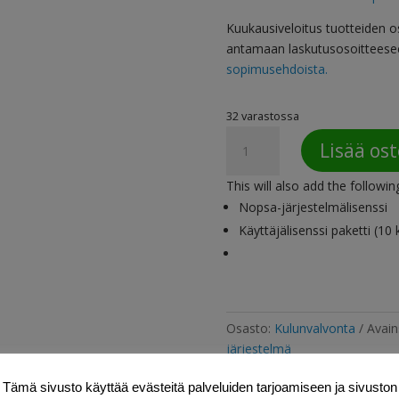
Kuukausiveloitus tuotteiden o
antamaan laskutusosoitteese
sopimusehdoista.
32 varastossa
Nopsa
Lisää ost
VALTTI
-
This will also add the followin
lukija
Nopsa-järjestelmälisenssi
(vuokra),
Käyttäjälisenssi paketti (10 
sis.
SIM-
kortin
määrä
Osasto:
Kulunvalvonta
Avain
järjestelmä
Tämä sivusto käyttää evästeitä palveluiden tarjoamiseen ja sivuston