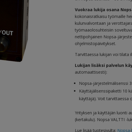
Vuokraa lukija osana Nops
kokonaisratkaisu työmaille he
kulunvalvontaan ja verottajara
työmaaolosuhteisiin soveltuva 
nettipohjainen Nopsa-järjestel
ohjelmistopäivitykset.
Tarvittaessa lukijan voi tilata
Lukijan lisäksi palvelun k
automaattisesti):
Nopsa-järjestelmälisenssi 3
Käyttäjälisenssipaketti 10 kä
käyttäjä). Voit tarvittaess
Yrityksen ja käyttäjän luonti 
(kertakulu). Nopsa VALTTI -lu
Lue lisää tuotesivulta:
Nopsa-k