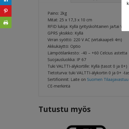
k
Paino: 2kg
Mitat: 25 x 17,3 x 10 cm
RFID lukija: Kyllä (yrityskohtainen ja/tai VAL
GPRS yksikkö: Kyllä
Virran syöttö: 220 V AC (virtakaapeli 4m)
Akkukäyttö: Optio
Lämpötilankesto: -40 – +60 Celcius astetta
Suojausluokka: IP 67
Tuki VALTTI-älykortille: Kyllä (tasot 0 ja 0+)
Tietoturva: tuki VALTTI-älykortin 0 ja 0+ -ta
Sertifioinnit: Laite on
Suomen Tilaajavastuu
CE-merkintä
Tutustu myös