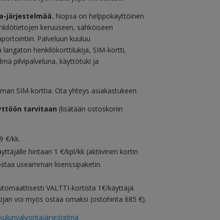
a-järjestelmää.
Nopsa on helppokäyttöinen
nkilötietojen keruuseen, sähköiseen
portointiin. Palveluun kuuluu
langaton henkilökorttilukija, SIM-kortti,
mä pilvipalveluna, käyttötuki ja
 ilman SIM-korttia. Ota yhteys asiakastukeen.
äyttöön tarvitaan
(lisätään ostoskoriin
9 €/kk.
yttäjälle hintaan 1 €/kpl/kk (aktiivinen kortin
a ostaa useamman lisenssipaketin.
automaattisesti VALTTI-kortista 1€/käyttäjä
kijan voi myös ostaa omaksi (ostohinta 685 €).
ulunvalvontajärjestelmä