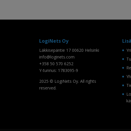
LogiNets Oy
Lis
Läkkisepäntie 17 00620 Helsinki
Yr
info@loginets.com
Tu
+358 50 570 6252
Re
Y-tunnus: 1783095-9
Yh
2025 © LogiNets Oy. All rights
Ti
reserved.
Lo
kä