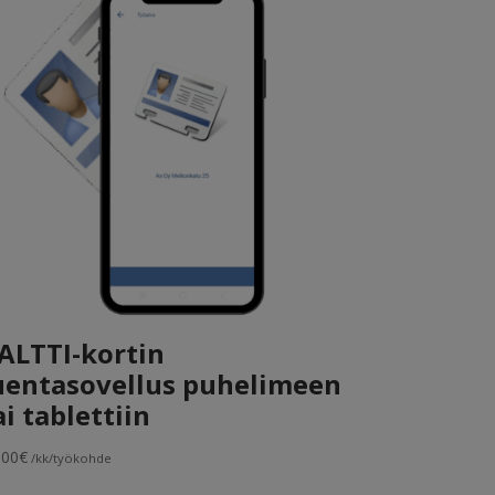
ALTTI-kortin
uentasovellus puhelimeen
ai tablettiin
,00
€
/kk/työkohde