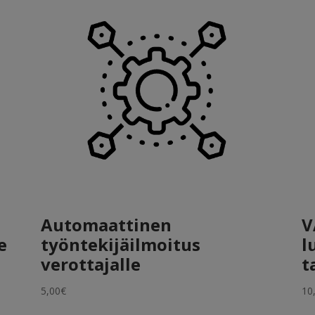
Automaattinen
V
e
työntekijäilmoitus
l
verottajalle
t
5,00
€
10