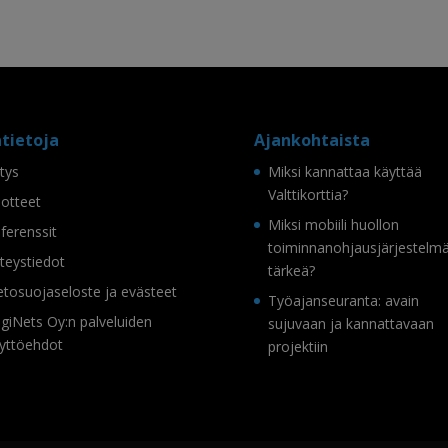
ätietoja
Ajankohtaista
itys
Miksi kannattaa käyttää
Valttikorttia?
otteet
Miksi mobiili huollon
ferenssit
toiminnanohjausjärjestelm
teystiedot
tärkeä?
etosuojaseloste ja evästeet
Työajanseuranta: avain
giNets Oy:n palveluiden
sujuvaan ja kannattavaan
yttöehdot
projektiin