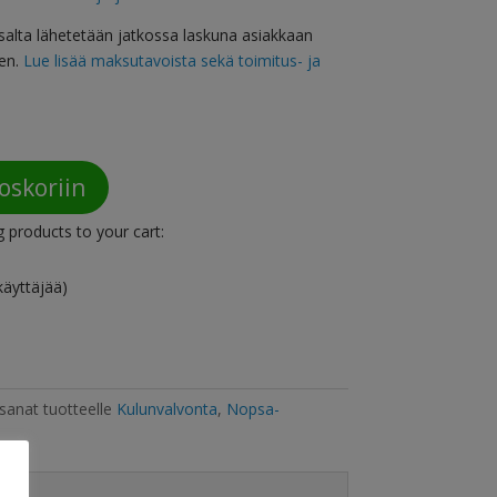
salta lähetetään jatkossa laskuna asiakkaan
en.
Lue lisää maksutavoista sekä toimitus- ja
oskoriin
g products to your cart:
käyttäjää)
sanat tuotteelle
Kulunvalvonta
,
Nopsa-