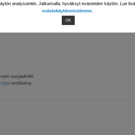
äytön analysointiin. Jatkamalla, hyväksyt evästeiden käytön. Lue lis
evästekäytännöstämme
.
OK
TTI-älykortti)
sojen suojauksille
 Oy
:n sertifioima