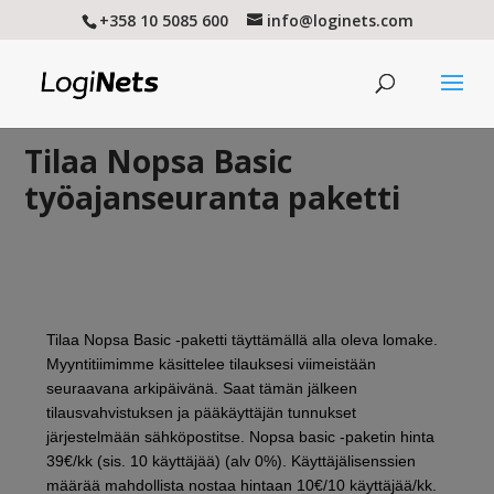
+358 10 5085 600
info@loginets.com
Tilaa Nopsa Basic
työajanseuranta paketti
Tilaa Nopsa Basic -paketti täyttämällä alla oleva lomake.
Myyntitiimimme käsittelee tilauksesi viimeistään
seuraavana arkipäivänä. Saat tämän jälkeen
tilausvahvistuksen ja pääkäyttäjän tunnukset
järjestelmään sähköpostitse. Nopsa basic -paketin hinta
39€/kk (sis. 10 käyttäjää) (alv 0%). Käyttäjälisenssien
määrää mahdollista nostaa hintaan 10€/10 käyttäjää/kk.