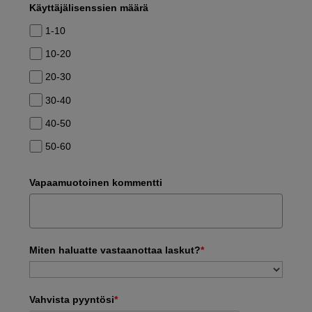
Käyttäjälisenssien määrä
1-10
10-20
20-30
30-40
40-50
50-60
Vapaamuotoinen kommentti
Miten haluatte vastaanottaa laskut?
*
Vahvista pyyntösi
*