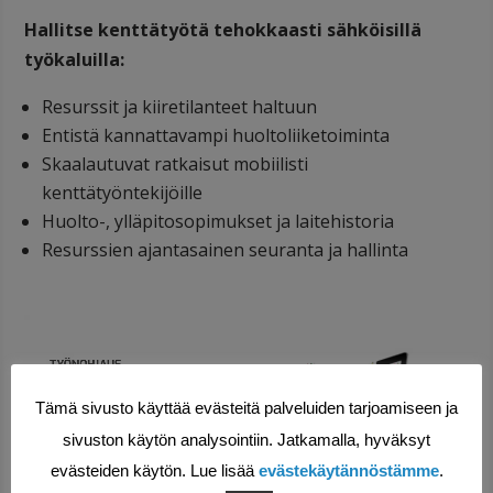
Hallitse kenttätyötä tehokkaasti sähköisillä
työkaluilla:
Resurssit ja kiiretilanteet haltuun
Entistä kannattavampi huoltoliiketoiminta
Skaalautuvat ratkaisut mobiilisti
kenttätyöntekijöille
Huolto-, ylläpitosopimukset ja laitehistoria
Resurssien ajantasainen seuranta ja hallinta
Tämä sivusto käyttää evästeitä palveluiden tarjoamiseen ja
sivuston käytön analysointiin. Jatkamalla, hyväksyt
evästeiden käytön. Lue lisää
evästekäytännöstämme
.