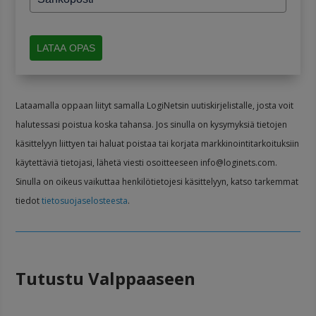
LATAA OPAS
Lataamalla oppaan liityt samalla LogiNetsin uutiskirjelistalle, josta voit
halutessasi poistua koska tahansa. Jos sinulla on kysymyksiä tietojen
käsittelyyn liittyen tai haluat poistaa tai korjata markkinointitarkoituksiin
käytettäviä tietojasi, lähetä viesti osoitteeseen info@loginets.com.
Sinulla on oikeus vaikuttaa henkilötietojesi käsittelyyn, katso tarkemmat
tiedot
tietosuojaselosteesta
.
Tutustu Valppaaseen