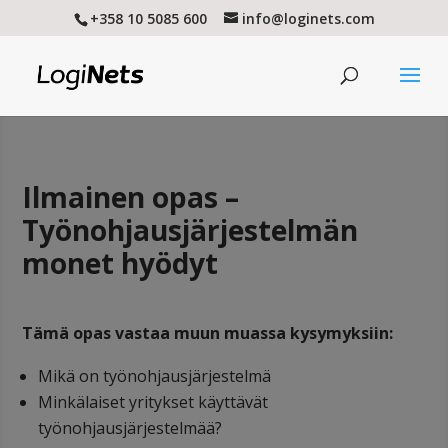
+358 10 5085 600
info@loginets.com
Ilmainen opas –
Työnohjausjärjestelmän
monet hyödyt
Tämä opas vastaa muun muassa kysymyksiin:
Mikä on työnohjausjärjestelmä
Minkälaiset yritykset käyttävät
työnohjausjärjestelmää?