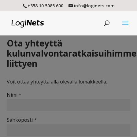
+358 10 5085 600
info@loginets.com
Ota yhteyttä
kulunvalvontaratkaisuihimme
liittyen
Voit ottaa yhteyttä alla olevalla lomakkeella.
Nimi *
Sähköposti *