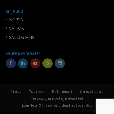
Kirjaudu
NOPSA
VALPAS
SALCOS MHS
Seuraa somessa!
Yritys
Tuotteet
Referenssit
Yhteystiedot
Tietosuojaseloste ja evästeet
LogiNets Oy:n palveluiden käyttöehdot