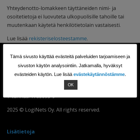
Yhteydenotto-lomakkeen täyttäneiden nimi- ja
osoitetietoja ei luovuteta ulkopuolisille tahoille tai
muutenkaan käytetä henkilötietolain vastaisesti.
Lue lisää
rekisteriselosteestamme
.
Tämä sivusto käyttää evästeitä palveluiden tarjoamiseen ja
LogiNets Oy
sivuston käytön analysointiin. Jatkamalla, hyväksyt
Läkkisepäntie 17 00620 Helsinki
evästeiden käytön. Lue lisää
evästekäytännöstämme
.
info@loginets.com
OK
+358 50 570 6252
Y-tunnus: 1783095-9
2025 © LogiNets Oy. All rights reserved.
Lisätietoja