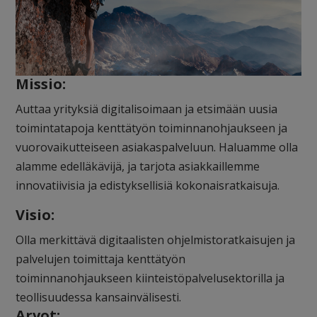
Missio:
Auttaa yrityksiä digitalisoimaan ja etsimään uusia
toimintatapoja kenttätyön toiminnanohjaukseen ja
vuorovaikutteiseen asiakaspalveluun. Haluamme olla
alamme edelläkävijä, ja tarjota asiakkaillemme
innovatiivisia ja edistyksellisiä kokonaisratkaisuja.
Visio:
Olla merkittävä digitaalisten ohjelmistoratkaisujen ja
palvelujen toimittaja kenttätyön
toiminnanohjaukseen kiinteistöpalvelusektorilla ja
teollisuudessa kansainvälisesti.
Arvot: