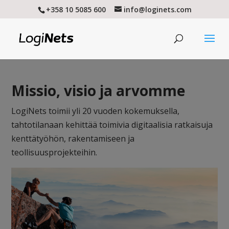
+358 10 5085 600
info@loginets.com
Missio, visio ja arvomme
LogiNets toimii yli 20 vuoden kokemuksella,
tahtotilanaan kehittää toimivia digitaalisia ratkaisuja
kenttätyöhön, rakentamiseen ja
teollisuusprojekteihin.