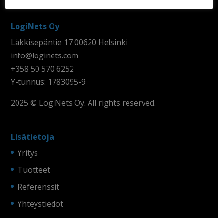
LogiNets Oy
Läkkisepäntie 17 00620 Helsinki
info@loginets.com
+358 50 570 6252
Y-tunnus: 1783095-9
2025 © LogiNets Oy. All rights reserved.
Lisätietoja
Yritys
Tuotteet
Referenssit
Yhteystiedot