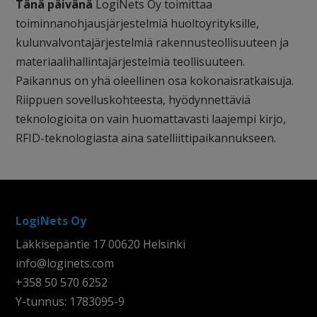
Tänä päivänä
LogiNets Oy toimittaa
toiminnanohjausjärjestelmiä huoltoyrityksille,
kulunvalvontajärjestelmiä rakennusteollisuuteen ja
materiaalihallintajärjestelmiä teollisuuteen.
Paikannus on yhä oleellinen osa kokonaisratkaisuja.
Riippuen sovelluskohteesta, hyödynnettäviä
teknologioita on vain huomattavasti laajempi kirjo,
RFID-teknologiasta aina satelliittipaikannukseen.
LogiNets Oy
Läkkisepäntie 17 00620 Helsinki
info@loginets.com
+358 50 570 6252
Y-tunnus: 1783095-9