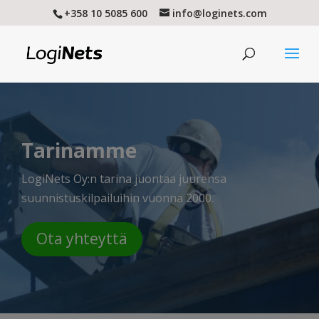
+358 10 5085 600
info@loginets.com
Tarinamme
LogiNets Oy:n tarina juontaa juurensa
suunnistuskilpailuihin vuonna 2000.
Ota yhteyttä