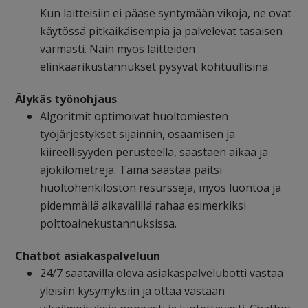
Kun laitteisiin ei pääse syntymään vikoja, ne ovat
käytössä pitkäikäisempiä ja palvelevat tasaisen
varmasti. Näin myös laitteiden
elinkaarikustannukset pysyvät kohtuullisina.
Älykäs työnohjaus
Algoritmit optimoivat huoltomiesten
työjärjestykset sijainnin, osaamisen ja
kiireellisyyden perusteella, säästäen aikaa ja
ajokilometrejä. Tämä säästää paitsi
huoltohenkilöstön resursseja, myös luontoa ja
pidemmällä aikavälillä rahaa esimerkiksi
polttoainekustannuksissa.
Chatbot asiakaspalveluun
24/7 saatavilla oleva asiakaspalvelubotti vastaa
yleisiin kysymyksiin ja ottaa vastaan