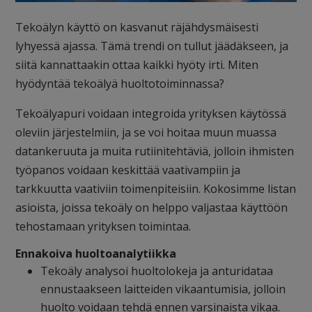
Tekoälyn käyttö on kasvanut räjähdysmäisesti
lyhyessä ajassa. Tämä trendi on tullut jäädäkseen, ja
siitä kannattaakin ottaa kaikki hyöty irti. Miten
hyödyntää tekoälyä huoltotoiminnassa?
Tekoälyapuri voidaan integroida yrityksen käytössä
oleviin järjestelmiin, ja se voi hoitaa muun muassa
datankeruuta ja muita rutiinitehtäviä, jolloin ihmisten
työpanos voidaan keskittää vaativampiin ja
tarkkuutta vaativiin toimenpiteisiin. Kokosimme listan
asioista, joissa tekoäly on helppo valjastaa käyttöön
tehostamaan yrityksen toimintaa.
Ennakoiva huoltoanalytiikka
Tekoäly analysoi huoltolokeja ja anturidataa
ennustaakseen laitteiden vikaantumisia, jolloin
huolto voidaan tehdä ennen varsinaista vikaa.