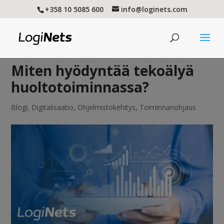
+358 10 5085 600
info@loginets.com
Miten hyödyntää tekoälyä
huoltotoiminnassa?
Blogi
,
Digitalisaatio
,
Ohjelmistokehitys
,
Toiminnanohjaus