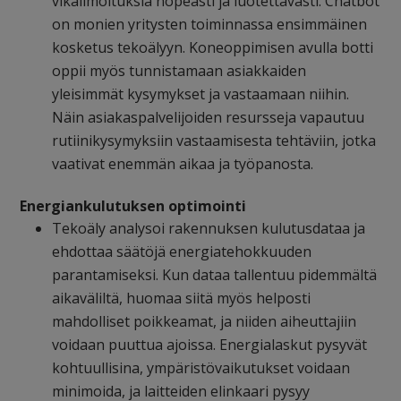
vikailmoituksia nopeasti ja luotettavasti. Chatbot
on monien yritysten toiminnassa ensimmäinen
kosketus tekoälyyn. Koneoppimisen avulla botti
oppii myös tunnistamaan asiakkaiden
yleisimmät kysymykset ja vastaamaan niihin.
Näin asiakaspalvelijoiden resursseja vapautuu
rutiinikysymyksiin vastaamisesta tehtäviin, jotka
vaativat enemmän aikaa ja työpanosta.
Energiankulutuksen optimointi
Tekoäly analysoi rakennuksen kulutusdataa ja
ehdottaa säätöjä energiatehokkuuden
parantamiseksi. Kun dataa tallentuu pidemmältä
aikaväliltä, huomaa siitä myös helposti
mahdolliset poikkeamat, ja niiden aiheuttajiin
voidaan puuttua ajoissa. Energialaskut pysyvät
kohtuullisina, ympäristövaikutukset voidaan
minimoida, ja laitteiden elinkaari pysyy