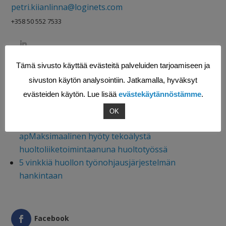
petri.kiianlinna@loginets.com
+358 50 552 7533
Tämä sivusto käyttää evästeitä palveluiden tarjoamiseen ja
sivuston käytön analysointiin. Jatkamalla, hyväksyt
evästeiden käytön. Lue lisää
evästekäytännöstämme
.
Saatat myös pitää näistä kirjoituksistamme:
Miten tekoäly tehostaa huoltoyrityksen toimintaa?
OK
Huoltokirja ja energiaseuranta kätevänä
apMaksimaalinen hyöty tekoälystä
huoltoliiketoimintaanuna huoltotyössä
5 vinkkiä huollon työnohjausjärjestelmän
hankintaan
Facebook