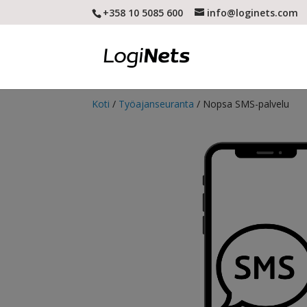
+358 10 5085 600
info@loginets.com
Koti
/
Työajanseuranta
/ Nopsa SMS-palvelu