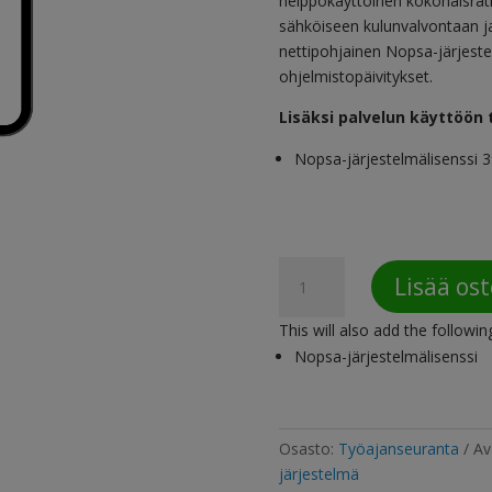
helppokäyttöinen kokonaisratk
sähköiseen kulunvalvontaan ja
nettipohjainen Nopsa-järjestel
ohjelmistopäivitykset.
Lisäksi palvelun käyttöön 
Nopsa-järjestelmälisenssi 3
Nopsa
Lisää ost
SMS-
palvelu
This will also add the followin
määrä
Nopsa-järjestelmälisenssi
Osasto:
Työajanseuranta
Av
järjestelmä