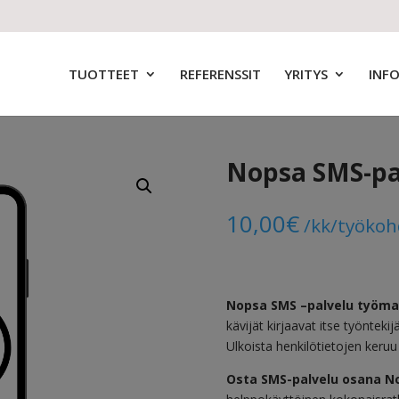
TUOTTEET
REFERENSSIT
YRITYS
INF
Nopsa SMS-pa
10,00
€
/kk/työko
Nopsa SMS –palvelu työmaal
kävijät kirjaavat itse työnteki
Ulkoista henkilötietojen keruu 
Osta SMS-palvelu osana No