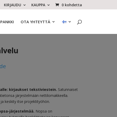
KIRJAUDU
KAUPPA
0 kohdetta
OPANKKI
OTA YHTEYTTÄ
lvelu
hde
le: kirjaukset tekstiviestein.
Satunnaiset
jätietonsa järjestelmään nettilomakkeella.
ja keskity itse projektityöhön.
psa-järjestelmää.
Nopsa on