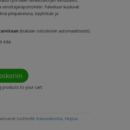
aisu työmaille henkilötietojen keruuseen,
 verottajaraportointiin. Palveluun kuuluvat
mä pilvipalveluna, käyttötuki ja
tarvitaan
(lisätään ostoskoriin automaattisesti):
9 €/kk
oskoriin
g products to your cart:
ainsanat tuotteelle
Kulunvalvonta
,
Nopsa-