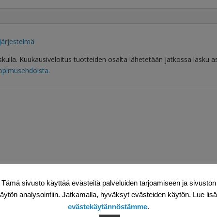
järjestelmä
askulla. Kuukausiveloitus tuotteiden osalta lähetetään jatkossa lasku
sopimusehdoista.
Tämä sivusto käyttää evästeitä palveluiden tarjoamiseen ja sivuston
äytön analysointiin. Jatkamalla, hyväksyt evästeiden käytön. Lue lis
evästekäytännöstämme
.