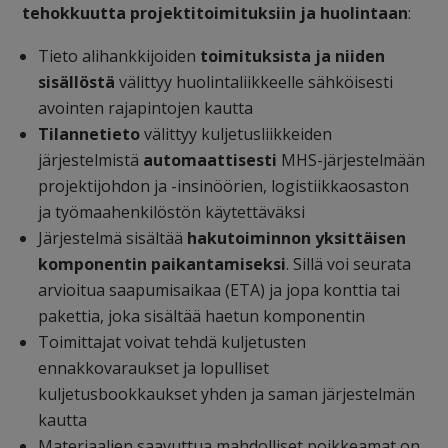
tehokkuutta projektitoimituksiin ja huolintaan
:
Tieto alihankkijoiden
toimituksista ja niiden
sisällöstä
välittyy huolintaliikkeelle sähköisesti
avointen rajapintojen kautta
Tilannetieto
välittyy kuljetusliikkeiden
järjestelmistä
automaattisesti
MHS-järjestelmään
projektijohdon ja -insinöörien, logistiikkaosaston
ja työmaahenkilöstön käytettäväksi
Järjestelmä sisältää
hakutoiminnon yksittäisen
komponentin paikantamiseksi
. Sillä voi seurata
arvioitua saapumisaikaa (ETA) ja jopa konttia tai
pakettia, joka sisältää haetun komponentin
Toimittajat voivat tehdä kuljetusten
ennakkovaraukset ja lopulliset
kuljetusbookkaukset yhden ja saman järjestelmän
kautta
Materiaalien saavuttua mahdolliset poikkeamat on