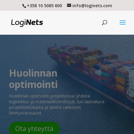
+358 10 5085 600
info@loginets.com
Huolinnan
optimointi
Huolinnan optimointi projekteissa: yhdistä
logistiikka- ja materiaalitoimittajat, luo läpinäkyvä
projektitietokanta ja lähetä sähköiset
lähetysvaraukset
Ota yhteyttä