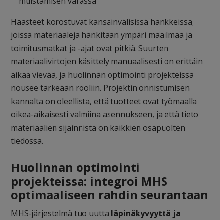
muistamisen varassa
Haasteet korostuvat kansainvälisissä hankkeissa,
joissa materiaaleja hankitaan ympäri maailmaa ja
toimitusmatkat ja -ajat ovat pitkiä. Suurten
materiaalivirtojen käsittely manuaalisesti on erittäin
aikaa vievää, ja huolinnan optimointi projekteissa
nousee tärkeään rooliin. Projektin onnistumisen
kannalta on oleellista, että tuotteet ovat työmaalla
oikea-aikaisesti valmiina asennukseen, ja että tieto
materiaalien sijainnista on kaikkien osapuolten
tiedossa.
Huolinnan optimointi
projekteissa: integroi MHS
optimaaliseen rahdin seurantaan
MHS-järjestelmä tuo uutta
läpinäkyvyyttä ja