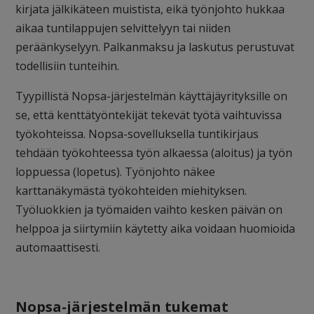
kirjata jälkikäteen muistista, eikä työnjohto hukkaa
aikaa tuntilappujen selvittelyyn tai niiden
peräänkyselyyn. Palkanmaksu ja laskutus perustuvat
todellisiin tunteihin.
Tyypillistä Nopsa-järjestelmän käyttäjäyrityksille on
se, että kenttätyöntekijät tekevät työtä vaihtuvissa
työkohteissa. Nopsa-sovelluksella tuntikirjaus
tehdään työkohteessa työn alkaessa (aloitus) ja työn
loppuessa (lopetus). Työnjohto näkee
karttanäkymästä työkohteiden miehityksen.
Työluokkien ja työmaiden vaihto kesken päivän on
helppoa ja siirtymiin käytetty aika voidaan huomioida
automaattisesti.
Nopsa-järjestelmän tukemat