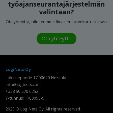
työajanseurantajärjestelmän
valintaan?
Ota yhteyttä, niin teemme ilmaisen tarvekartoituksen.
Ota yhteyttä
LogiNets Oy
Läkkisepäntie 17 00620 Helsinki
info@loginets.com
+358 50 570 6252
Y-tunnus: 1783095-9
2025 © LogiNets Oy. All rights reserved.