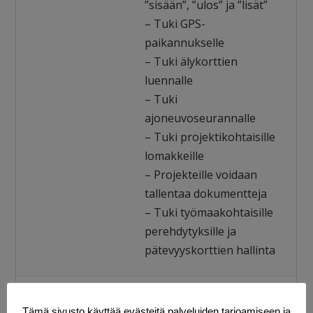
”sisään”, ”ulos” ja ”lisät”
– Tuki GPS-
paikannukselle
– Tuki älykorttien
luennalle
– Tuki
ajoneuvoseurannalle
– Tuki projektikohtaisille
lomakkeille
– Projekteille voidaan
tallentaa dokumentteja
– Tuki työmaakohtaisille
perehdytyksille ja
pätevyyskorttien hallinta
Nopsa SMS -palvelu,
Tämä sivusto käyttää evästeitä palveluiden tarjoamiseen ja