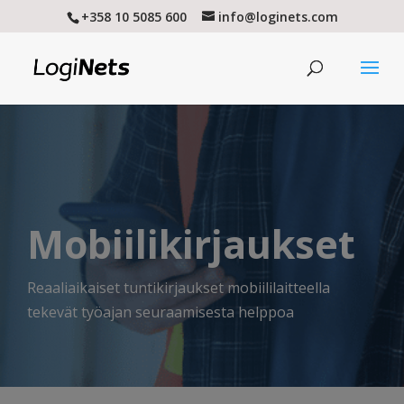
+358 10 5085 600
info@loginets.com
Mobiilikirjaukset
Reaaliaikaiset tuntikirjaukset mobiililaitteella
tekevät työajan seuraamisesta helppoa