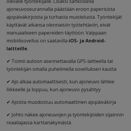
olevalle työntekijälle. Lisäksi sähköisellä
ajoneuvoseurannalla päästään eroon paperisista
ajopäiväkirjoista ja turhasta muistelusta. Työntekijät
käyttävät aikansa olennaisiin työtehtäviin, eivät
manuaaliseen papereiden täyttöön.
Valppaan
mobiilisovellus on saatavilla
iOS- ja Android-
laitteille
.
✔ Toimii autoon asennettavalla GPS-laitteella tai
työntekijän omalla puhelimella sovelluksen kautta
✔
Ajo alkaa automaattisesti, kun ajoneuvo lähtee
liikkeelle ja loppuu, kun ajoneuvo pysähtyy
✔ A
joista muodostuu automaattinen ajopäiväkirja
✔ J
ohto näkee ajoneuvojen ja työntekijöiden sijainnin
reaaliajassa karttanäkymästä