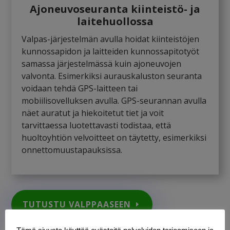
Ajoneuvoseuranta kiinteistö- ja
laitehuollossa
Valpas-järjestelmän avulla hoidat kiinteistöjen
kunnossapidon ja laitteiden kunnossapitotyöt
samassa järjestelmässä kuin ajoneuvojen
valvonta. Esimerkiksi aurauskaluston seuranta
voidaan tehdä GPS-laitteen tai
mobiilisovelluksen avulla. GPS-seurannan avulla
näet auratut ja hiekoitetut tiet ja voit
tarvittaessa luotettavasti todistaa, että
huoltoyhtiön velvoitteet on täytetty, esimerkiksi
onnettomuustapauksissa.
TUTUSTU VALPPAASEEN