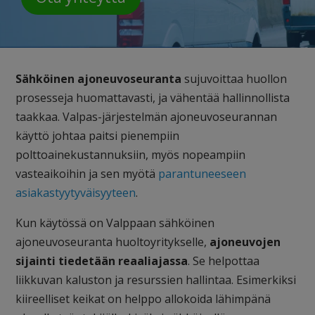
Sähköinen ajoneuvoseuranta
sujuvoittaa huollon
prosesseja huomattavasti, ja vähentää hallinnollista
taakkaa. Valpas-järjestelmän ajoneuvoseurannan
käyttö johtaa paitsi pienempiin
polttoainekustannuksiin, myös nopeampiin
vasteaikoihin ja sen myötä
parantuneeseen
asiakastyytyväisyyteen
.
Kun käytössä on Valppaan sähköinen
ajoneuvoseuranta huoltoyritykselle,
ajoneuvojen
sijainti
tiedetään reaaliajassa
. Se helpottaa
liikkuvan kaluston ja resurssien hallintaa
. Esimerkiksi
kiireelliset keikat on helppo allokoida lähimpänä