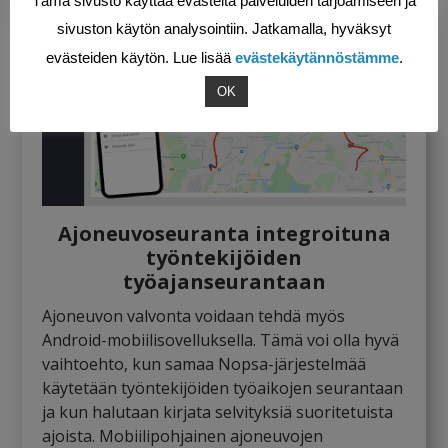
Tämä sivusto käyttää evästeitä palveluiden tarjoamiseen ja
sivuston käytön analysointiin. Jatkamalla, hyväksyt
evästeiden käytön. Lue lisää
evästekäytännöstämme
.
OK
Ajoneuvoseuranta integroituna
työntekijöiden
työajanseurantaan
Ajoneuvon valvonta voidaan tehdä myös
Android-mobiilisovelluksella. Tämä voi olla hyvä
vaihtoehto, kun samaa Nopsa-järjestelmää
käytetään työntekijöiden työaikojen seurantaan
ja kun halutaan kirjata selvityksiä suoritetuista
ajoista. Mobiilipohjainen ajoneuvojen