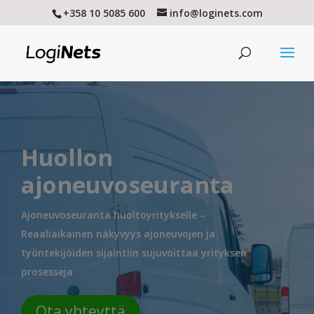
+358 10 5085 600
info@loginets.com
Huollon
ajoneuvoseuranta
Ajoneuvoseuranta huoltoyritykselle –
Reaaliaikainen näkyvyys ajoneuvojen ja
työntekijöiden sijaintiin sujuvoittaa yrityksen
prosesseja
Ota yhteyttä