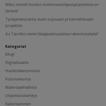
Miksi mobiili huollon toiminnanohjausjärjestelmä on
tärkeä?
Työajanseuranta: avain sujuvaan ja kannattavaan
projektiin
4 x Tiesitkö nämä tilaajavastuulaista rakennusalalla?
Kategoriat
Blogi
Digitalisaatio
Huoltoliiketoiminta
Kulunvalvonta
Materiaalihallinta
Ohjelmistokehitys
Rakentaminen