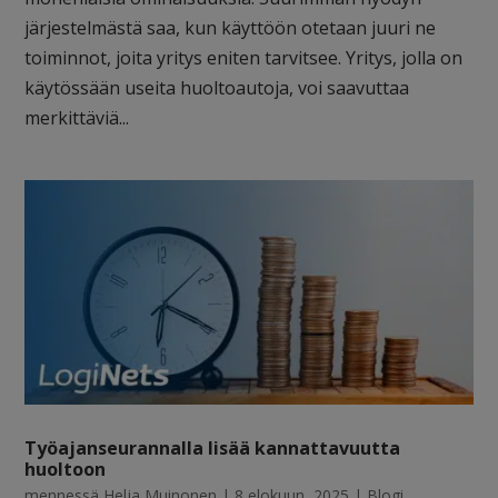
järjestelmästä saa, kun käyttöön otetaan juuri ne
toiminnot, joita yritys eniten tarvitsee. Yritys, jolla on
käytössään useita huoltoautoja, voi saavuttaa
merkittäviä...
Työajanseurannalla lisää kannattavuutta
huoltoon
mennessä
Helja Muinonen
|
8 elokuun, 2025
|
Blogi
,