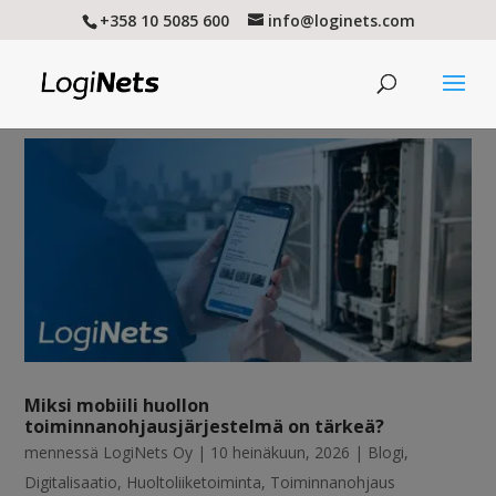
+358 10 5085 600
info@loginets.com
Miksi mobiili huollon
toiminnanohjausjärjestelmä on tärkeä?
mennessä
LogiNets Oy
|
10 heinäkuun, 2026
|
Blogi
,
Digitalisaatio
,
Huoltoliiketoiminta
,
Toiminnanohjaus