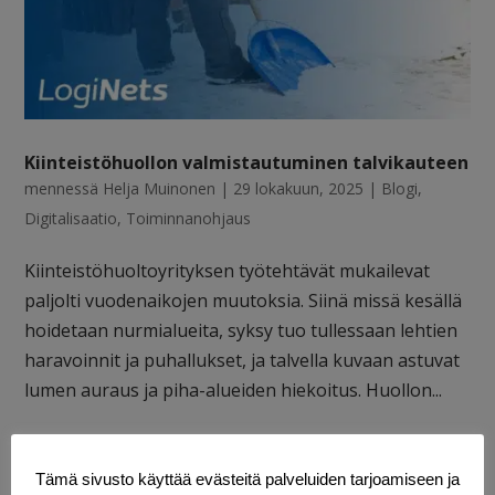
Kiinteistöhuollon valmistautuminen talvikauteen
mennessä
Helja Muinonen
|
29 lokakuun, 2025
|
Blogi
,
Digitalisaatio
,
Toiminnanohjaus
Kiinteistöhuoltoyrityksen työtehtävät mukailevat
paljolti vuodenaikojen muutoksia. Siinä missä kesällä
hoidetaan nurmialueita, syksy tuo tullessaan lehtien
haravoinnit ja puhallukset, ja talvella kuvaan astuvat
lumen auraus ja piha-alueiden hiekoitus. Huollon...
Tämä sivusto käyttää evästeitä palveluiden tarjoamiseen ja