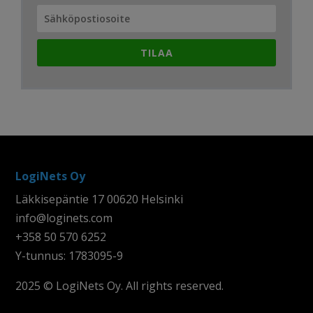
TILAA
LogiNets Oy
Läkkisepäntie 17 00620 Helsinki
info@loginets.com
+358 50 570 6252
Y-tunnus: 1783095-9
2025 © LogiNets Oy. All rights reserved.