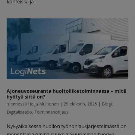
kohteissa ja...
Ajoneuvoseuranta huoltoliiketoiminnassa – mitä
hyötyä siitä on?
mennessä
Helja Muinonen
|
29 elokuun, 2025
|
Blogi
,
Digitalisaatio
,
Toiminnanohjaus
Nykyaikaisessa huollon työnohjausjärjestelmässä on
monenlaisia ominaisuuksia. Suurimman hyödyn