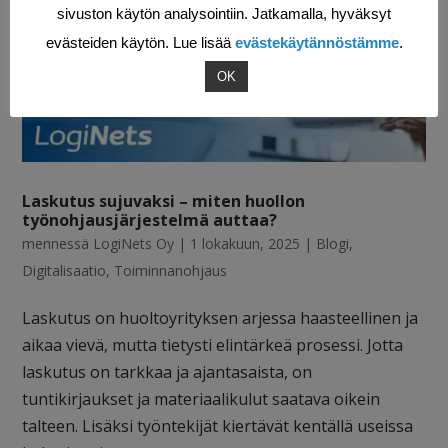
sivuston käytön analysointiin. Jatkamalla, hyväksyt
evästeiden käytön. Lue lisää
evästekäytännöstämme
.
OK
Laskutus sujuvaksi – miten huollon
työnohjausjärjestelmä auttaa?
mennessä
LogiNets Oy
|
1 lokakuun, 2025
|
Blogi
,
Digitalisaatio
,
Toiminnanohjaus
Laskutus on huoltoyrityksen arjessa haasteellinen ja
aikaa vievä, mutta tietysti elintärkeä prosessi. Jotta
laskutus on tarkkaa ja ajantasaista, on
tuntikirjaukset ja materiaalikulut saatava oikein
talteen. Lisäksi työntekijät kiertävät kentällä useissa