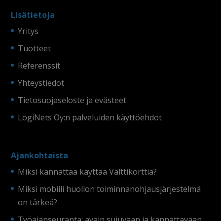
Lisätietoja
Yritys
Tuotteet
Referenssit
Yhteystiedot
Tietosuojaseloste ja evästeet
LogiNets Oy:n palveluiden käyttöehdot
Ajankohtaista
Miksi kannattaa käyttää Valttikorttia?
Miksi mobiili huollon toiminnanohjausjärjestelmä
on tärkeä?
Työajanseuranta: avain sujuvaan ja kannattavaan