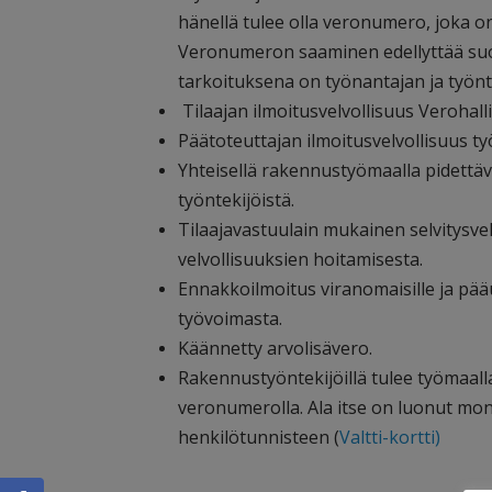
hänellä tulee olla veronumero, joka o
Veronumeron saaminen edellyttää suo
tarkoituksena on työnantajan ja työnte
Tilaajan ilmoitusvelvollisuus Verohal
Päätoteuttajan ilmoitusvelvollisuus ty
Yhteisellä rakennustyömaalla pidettäv
työntekijöistä.
Tilaajavastuulain mukainen selvitysv
velvollisuuksien hoitamisesta.
Ennakkoilmoitus viranomaisille ja pää
työvoimasta.
Käännetty arvolisävero.
Rakennustyöntekijöillä tulee työmaall
veronumerolla. Ala itse on luonut mon
henkilötunnisteen (
Valtti-kortti)