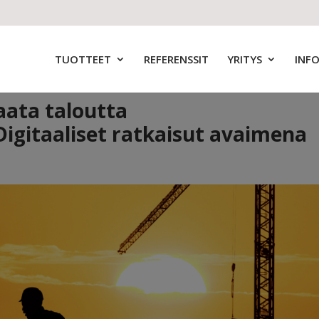
TUOTTEET
REFERENSSIT
YRITYS
INF
aata taloutta
Digitaaliset ratkaisut avaimena