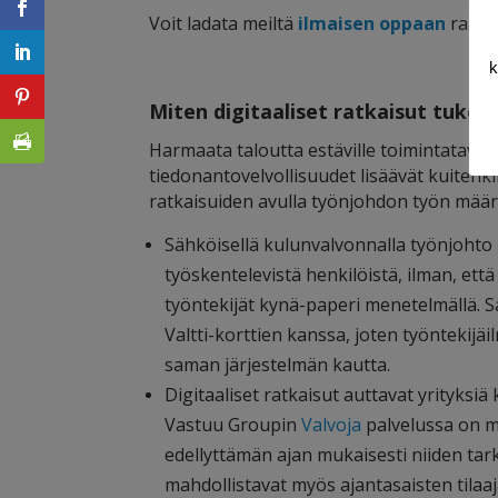
Voit ladata meiltä
ilmaisen oppaan
raken
k
Miten digitaaliset ratkaisut tukev
Harmaata taloutta estäville toimintatavoill
tiedonantovelvollisuudet lisäävät kuitenk
ratkaisuiden avulla työnjohdon työn määrä
Sähköisellä kulunvalvonnalla työnjohto 
työskentelevistä henkilöistä, ilman, ett
työntekijät kynä-paperi menetelmällä. 
Valtti-korttien kanssa, joten työntekijäi
saman järjestelmän kautta.
Digitaaliset ratkaisut auttavat yrityksiä
Vastuu Groupin
Valvoja
palvelussa on ma
edellyttämän ajan mukaisesti niiden tar
mahdollistavat myös ajantasaisten til