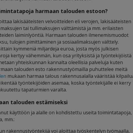
toimintatapoja harmaan talouden estoon?
taa lakisääteisten velvoitteiden eli verojen, lakisääteisten
aksujen tai tullimaksujen välttämistä ja mm. erilaisten
oitteiden laiminlyöntiä. Harmaan talouden ilmenemismuodot
u, tulojen pimittäminen ja sosiaalimaksujen välttely.
tain kymmeniä miljardeja euroa, josta myös julkisen
oja kertyy vähemmän, kun osa yrityksistä ja työntekijöistä
netaan yhteiskunnan kannalta oleellisia palveluja kuten
armaan talouden esto rakennustyömailla puhuttelee meitä
den
mukaan harmaa talous rakennusalalla vääristää kilpailu
 heikentää työntekijöiden asemaa, koska työntekijälle ei kerry
akuutettu tapaturmien varalta.
aan talouden estämiseksi
ut käyttöön ja alalle on kohdistettu useita toimintatapoja,
a, mm.:
 rakennustyöntekijä voi aloittaa työskentelyn työmaalla,