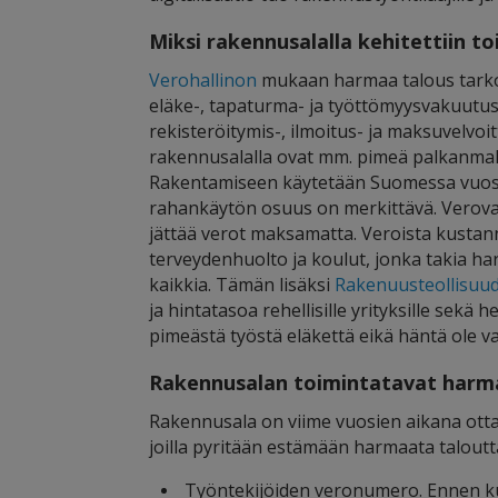
Miksi rakennusalalla kehitettiin 
Verohallinon
mukaan harmaa talous tarkoit
eläke-, tapaturma- ja työttömyysvakuutusm
rekisteröitymis-, ilmoitus- ja maksuvelv
rakennusalalla ovat mm. pimeä palkanmaks
Rakentamiseen käytetään Suomessa vuosit
rahankäytön osuus on merkittävä. Verovar
jättää verot maksamatta. Veroista kustan
terveydenhuolto ja koulut, jonka takia h
kaikkia. Tämän lisäksi
Rakenuusteollisuu
ja hintatasoa rehellisille yrityksille sekä
pimeästä työstä eläkettä eikä häntä ole v
Rakennusalan toimintatavat harm
Rakennusala on viime vuosien aikana ottan
joilla pyritään estämään harmaata taloutt
Työntekijöiden veronumero. Ennen kun