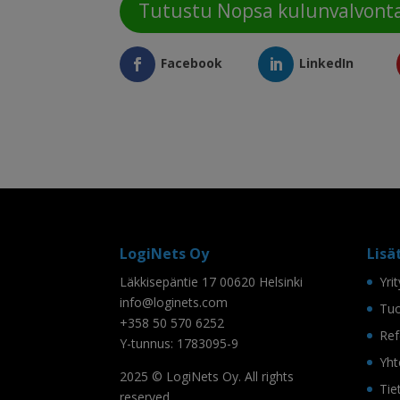
Tutustu Nopsa kulunvalvont
Facebook
LinkedIn
LogiNets Oy
Lisä
Läkkisepäntie 17 00620 Helsinki
Yri
info@loginets.com
Tuo
+358 50 570 6252
Ref
Y-tunnus: 1783095-9
Yht
2025 © LogiNets Oy. All rights
Tie
reserved.