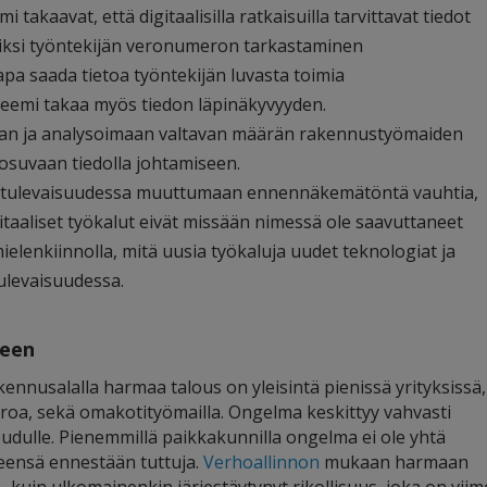
takaavat, että digitaalisilla ratkaisuilla tarvittavat tiedot
rkiksi työntekijän veronumeron tarkastaminen
pa saada tietoa työntekijän luvasta toimia
eemi takaa myös tiedon läpinäkyvyyden.
amaan ja analysoimaan valtavan määrän rakennustyömaiden
 osuvaan tiedolla johtamiseen.
ös tulevaisuudessa muuttumaan ennennäkemätöntä vauhtia,
igitaaliset työkalut eivät missään nimessä ole saavuttaneet
lenkiinnolla, mitä uusia työkaluja uudet teknologiat ja
tulevaisuudessa.
teen
nnusalalla harmaa talous on yleisintä pienissä yrityksissä,
uroa, sekä omakotityömailla. Ongelma keskittyy vahvasti
udulle. Pienemmillä paikkakunnilla ongelma ei ole yhtä
eensä ennestään tuttuja.
Verhoallinnon
mukaan harmaan