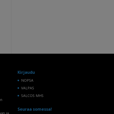
Kirjaudu
NOPSA
VALPAS
SALCOS MHS
on
Seuraa somessa!
aan ja