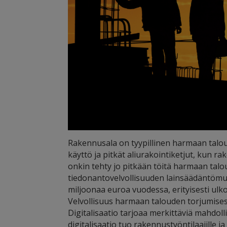
Rakennusala on tyypillinen harmaan taloud
käyttö ja pitkät aliurakointiketjut, kun 
onkin tehty jo pitkään töitä harmaan tal
tiedonantovelvollisuuden lainsäädäntömu
miljoonaa euroa vuodessa, erityisesti ulkom
Velvollisuus harmaan talouden torjumisest
Digitalisaatio tarjoaa merkittäviä mahdol
digitalisaatio tuo rakennustyöntilaajille 