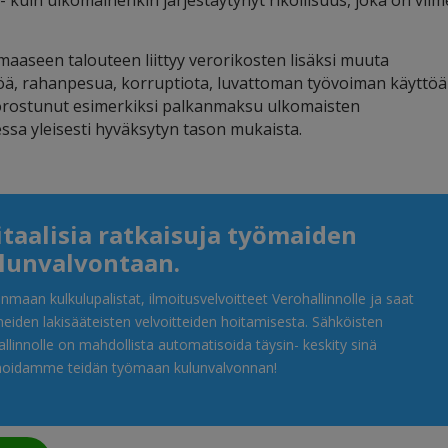
 kuin ulkomainenkin järjestäytynyt rikollisuus, joka on viim
aseen talouteen liittyy verorikosten lisäksi muuta
ttöä, rahanpesua, korruptiota, luvattoman työvoiman käyttöä
orostunut esimerkiksi palkanmaksu ulkomaisten
essa yleisesti hyväksytyn tason mukaista.
itaalisia ratkaisuja työmaiden
lunvalvontaan.
maan kulkulupalistat, ilmoitusvelvoitteet Verohallinnolle ja saat
iden lakisääteisten velvoitteiden hoitamisesta. Sähköisten
llinnolle on mahdollista automatisoida täysin- keskity sinä
 hoidamme teidän työmaan kulunvalvonnan!