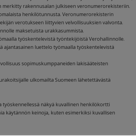
n merkitty rakennusalan julkiseen veronumerorekisteriin.
malaista henkilötunnusta. Veronumerorekisterin
kijän verotukseen liittyvien velvollisuuksien valvonta.
linnolle maksetuista urakkasummista.
ömaalla työskentelevistä työntekijöistä Verohallinnolle.
ä ajantasainen luettelo työmaalla työskentelevistä
elvollisuus sopimuskumppaneiden lakisääteisten
urakoitsijalle ulkomailta Suomeen lähetettävästä
a työskennellessä näkyä kuvallinen henkilökortti
ia käytännön keinoja, kuten esimerkiksi kuvallisen