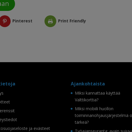
aan
Pinterest
Print Friendly
tietoja
Ajankohtaista
tys
Miksi kannattaa käyttää
Valttikorttia?
tteet
Miksi mobiili huollon
erenssit
toiminnanohjausjärjestelmä 
eystiedot
tärkeä?
tosuojaseloste ja evästeet
Työajanseuranta: avain sujuv