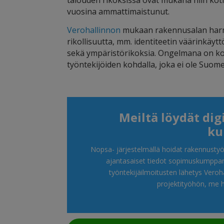
talouden rikoksissa ovat mukana niin koti-
vuosina ammattimaistunut.
Verohallinnon
mukaan rakennusalan harma
rikollisuutta, mm. identiteetin väärinkäy
sekä ympäristörikoksia. Ongelmana on k
työntekijöiden kohdalla, joka ei ole Suom
Meiltä löydät dig
ku
Nopsa- järjestelmällä hoidat rakennustyön
ajantasaiset tiedot sopimuskumppane
työntekijäilmoitusten lähetys Veroha
projektityöhön, me