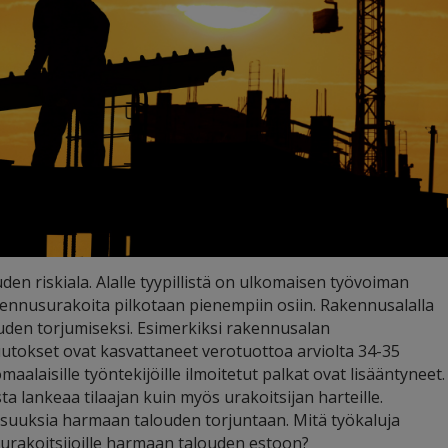
en riskiala. Alalle tyypillistä on ulkomaisen työvoiman
rakennusurakoita pilkotaan pienempiin osiin. Rakennusalalla
ouden torjumiseksi. Esimerkiksi rakennusalan
utokset ovat kasvattaneet verotuottoa arviolta 34-35
aalaisille työntekijöille ilmoitetut palkat ovat lisääntyneet.
a lankeaa tilaajan kuin myös urakoitsijan harteille.
lisuuksia harmaan talouden torjuntaan. Mitä työkaluja
ja urakoitsijoille harmaan talouden estoon?