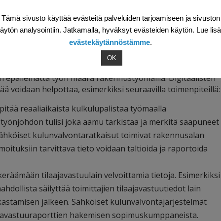
nusurakan päätoteuttajan tiedonantovelvollisuuksista.
Tämä sivusto käyttää evästeitä palveluiden tarjoamiseen ja sivuston
äytön analysointiin. Jatkamalla, hyväksyt evästeiden käytön. Lue lis
evästekäytännöstämme
.
at näitä toimintatapoja?
OK
e on selvästi yhteiskunnallinen tarve. Selvitysvelvollisuudet 
in epäilemättä työn määrä rakennustyömailla. Digitaalisten
ä voidaan helpottaa, esimerkiksi seuraavilla toimenpiteillä:
pitää reaaliaikaista kulkulupalistaa työmaalla
ä työnjohdon tulisi joka aamu tarkistaa ja merkitä saapuneet
Sähköiset kulunvalvontaratkaisut toimivat rakennusalan
lmoituksiin tarvittava tieto voidaan taltioida ja raportoida
 keräämään tilaajavastuulain velvoittamia tietoja. Esimerkiksi
hdollista säilyttää toimittajien tilaajavastuutiedot lain
kastamisen jälkeen. Sähköiset kulunvalvontajärjestelmät
aajavastuuraporttien hakemisen sopimuskumppaneista.