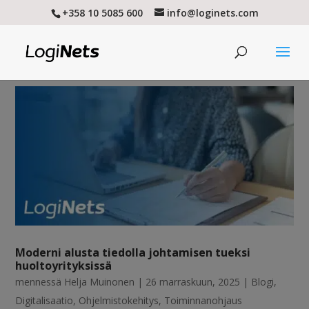
+358 10 5085 600
info@loginets.com
Moderni alusta tiedolla johtamisen tueksi
huoltoyrityksissä
mennessä
Helja Muinonen
|
26 marraskuun, 2025
|
Blogi
,
Digitalisaatio
,
Ohjelmistokehitys
,
Toiminnanohjaus