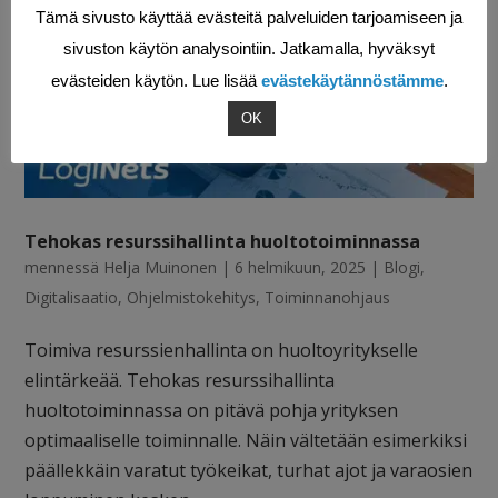
Tämä sivusto käyttää evästeitä palveluiden tarjoamiseen ja
sivuston käytön analysointiin. Jatkamalla, hyväksyt
evästeiden käytön. Lue lisää
evästekäytännöstämme
.
OK
Tehokas resurssihallinta huoltotoiminnassa
mennessä
Helja Muinonen
|
6 helmikuun, 2025
|
Blogi
,
Digitalisaatio
,
Ohjelmistokehitys
,
Toiminnanohjaus
Toimiva resurssienhallinta on huoltoyritykselle
elintärkeää. Tehokas resurssihallinta
huoltotoiminnassa on pitävä pohja yrityksen
optimaaliselle toiminnalle. Näin vältetään esimerkiksi
päällekkäin varatut työkeikat, turhat ajot ja varaosien