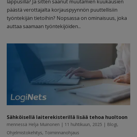
lappusilla? Ja sitten saanut muutamien kuukausien
päästä verottajalta korjauspyynnön puuttellisiin
työntekijän tietoihin? Nopsassa on ominaisuus, joka
auttaa saamaan työntekijöiden...
Sähköisellä laiterekisterillä lisää tehoa huoltoon
mennessä
Helja Muinonen
|
11 huhtikuun, 2025
|
Blogi
,
Ohjelmistokehitys
,
Toiminnanohjaus