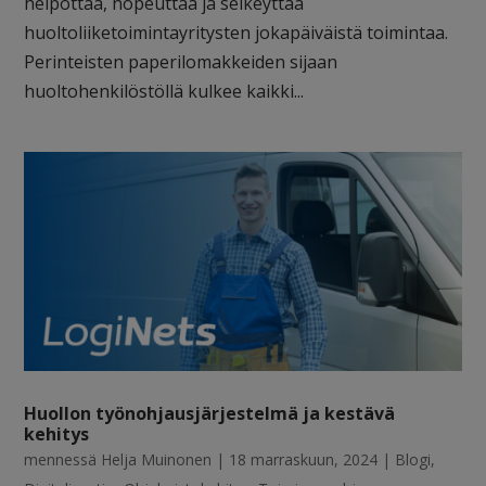
helpottaa, nopeuttaa ja selkeyttää
huoltoliiketoimintayritysten jokapäiväistä toimintaa.
Perinteisten paperilomakkeiden sijaan
huoltohenkilöstöllä kulkee kaikki...
Huollon työnohjausjärjestelmä ja kestävä
kehitys
mennessä
Helja Muinonen
|
18 marraskuun, 2024
|
Blogi
,