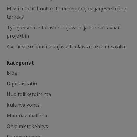
Miksi mobiili huollon toiminnanohjausjärjestelmä on
tärkeä?
Työajanseuranta: avain sujuvaan ja kannattavaan
projektiin
4 x Tiesitkö nämä tilaajavastuulaista rakennusalalla?
Kategoriat
Blogi
Digitalisaatio
Huoltoliiketoiminta
Kulunvalvonta
Materiaalihallinta
Ohjelmistokehitys