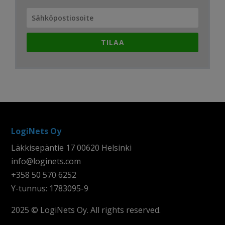
TILAA
LogiNets Oy
Läkkisepäntie 17 00620 Helsinki
info@loginets.com
+358 50 570 6252
Y-tunnus: 1783095-9
2025 © LogiNets Oy. All rights reserved.