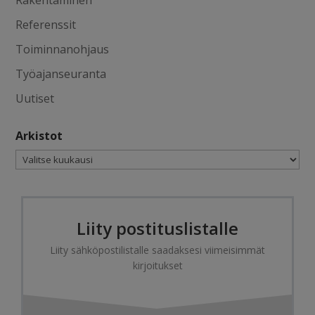
Rakentaminen
Referenssit
Toiminnanohjaus
Työajanseuranta
Uutiset
Arkistot
Arkistot
Liity postituslistalle
Liity sähköpostilistalle saadaksesi viimeisimmät
kirjoitukset