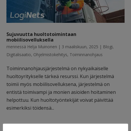
Sujuvuutta huoltotoimintaan
mobiilisovelluksella
mennessä
Helja Muinonen
|
3 maaliskuun, 2025
|
Blogi
,
Digitalisaatio
,
Ohjelmistokehitys
,
Toiminnanohjaus
Toiminnanohjausjärjestelmä on nykyaikaiselle
huoltoyritykselle tärkeä resurssi. Kun järjestelmä
toimii myös mobiilisovelluksena, järjestelmä on
entistä toimivampi ja monien asioiden hoitaminen
helpottuu. Kun huoltotyöntekijät voivat päivittää
esimerkiksi töidensä...