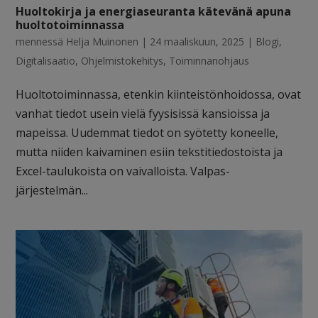
Huoltokirja ja energiaseuranta kätevänä apuna
huoltotoiminnassa
mennessä
Helja Muinonen
|
24 maaliskuun, 2025
|
Blogi
,
Digitalisaatio
,
Ohjelmistokehitys
,
Toiminnanohjaus
Huoltotoiminnassa, etenkin kiinteistönhoidossa, ovat
vanhat tiedot usein vielä fyysisissä kansioissa ja
mapeissa. Uudemmat tiedot on syötetty koneelle,
mutta niiden kaivaminen esiin tekstitiedostoista ja
Excel-taulukoista on vaivalloista. Valpas-
järjestelmän...