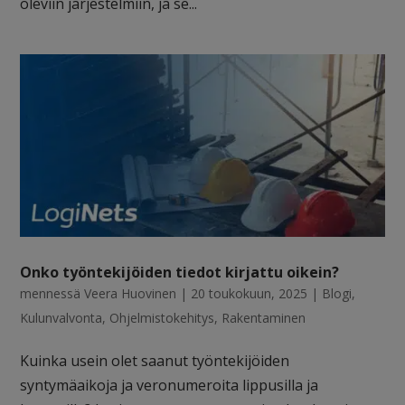
oleviin järjestelmiin, ja se...
Onko työntekijöiden tiedot kirjattu oikein?
mennessä
Veera Huovinen
|
20 toukokuun, 2025
|
Blogi
,
Kulunvalvonta
,
Ohjelmistokehitys
,
Rakentaminen
Kuinka usein olet saanut työntekijöiden
syntymäaikoja ja veronumeroita lippusilla ja