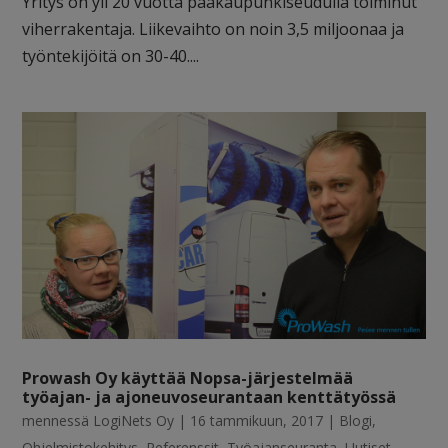
Yritys on yli 20 vuotta pääkaupunkiseudulla toiminut
viherrakentaja. Liikevaihto on noin 3,5 miljoonaa ja
työntekijöitä on 30-40....
Prowash Oy käyttää Nopsa-järjestelmää
työajan- ja ajoneuvoseurantaan kenttätyössä
mennessä
LogiNets Oy
|
16 tammikuun, 2017
|
Blogi
,
Ohjelmistokehitys
,
Referenssit
,
Työajanseuranta
,
Uutiset