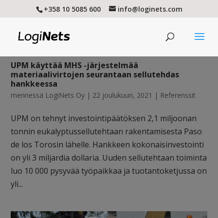
+358 10 5085 600
info@loginets.com
UPM käyttää MHS -järjestelmää
materiaalivirtojen seurantaan sellutehdas
hankkeessa
mennessä
LogiNets Oy
|
22 joulukuun, 2021
|
Referenssit
UPM on tehnyt investointipäätöksen 2,1 miljoonan
tonnin eukalyptussellutehtaan rakentamisesta Paso
de los Torosin lähelle. Hankkeen kokonaisinvestointi
on yli 3 miljardia dollaria. Uuden sellutehtaan toiminta
luo 10 000 pysyvää työpaikkaa ja tuotantoketjussa on
yli...