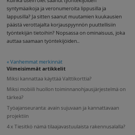
Kuinka usein olet saanut työntekijöiden
syntymäaikoja ja veronumeroita lippusilla ja
lappusilla? Ja sitten saanut muutamien kuukausien
päästä verottajalta korjauspyynnön puuttellisiin
työntekijän tietoihin? Nopsassa on ominaisuus, joka
auttaa saamaan työntekijöiden...
« Vanhemmat merkinnät
Viimeisimmät artikkelit
Miksi kannattaa käyttää Valttikorttia?
Miksi mobiili huollon toiminnanohjausjärjestelmä on
tärkeä?
Työajanseuranta: avain sujuvaan ja kannattavaan
projektiin
4 x Tiesitkö nämä tilaajavastuulaista rakennusalalla?