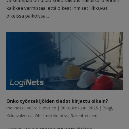
vaikeampaa on pitää kokonaisuus hallussa ja ennen
kaikkea varmistaa, että oikeat ihmiset liikkuvat
oikeissa paikoissa....
Onko työntekijöiden tiedot kirjattu oikein?
mennessä
Veera Huovinen
|
20 toukokuun, 2025
|
Blogi
,
Kulunvalvonta
,
Ohjelmistokehitys
,
Rakentaminen