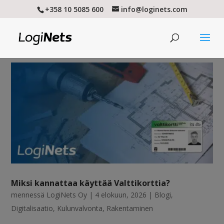
+358 10 5085 600
info@loginets.com
Miksi kannattaa käyttää Valttikorttia?
mennessä
LogiNets Oy
|
4 elokuun, 2026
|
Blogi
,
Digitalisaatio
,
Kulunvalvonta
,
Rakentaminen