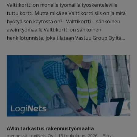
Valttikortti on monelle työmailla työskenteleville
tuttu kortti. Mutta mikä se Valttikortti siis on ja mitä
hyötyä sen käytöstä on? Valttikortti – sähköinen
avain työmaalle Valttikortti on sähköinen
henkilötunniste, joka tilataan Vastuu Group Oy:ltä....
AVI:n tarkastus rakennustyömaalla
mennessä
LogiNets Oy
|
13 toukokuun, 2026
|
Blogi
,