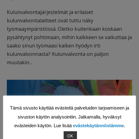
Kulunvalvontajärjestelmät ja erilaiset
kulunvalvontalaitteet ovat tuttu näky
työmaaympäristössä. Oletko kuitenkaan koskaan
pysähtynyt pohtimaan, mihin kaikkeen se vaikuttaa ja
saako sinun työmaasi kaiken hyödyn irti
kulunvalvonnasta? Kulunvalvonta on paljon
muutakin...
Tämä sivusto käyttää evästeitä palveluiden tarjoamiseen ja
sivuston käytön analysointiin. Jatkamalla, hyväksyt
evästeiden käytön. Lue lisää
evästekäytännöstämme
.
OK