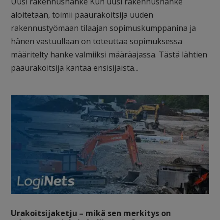
Uusi rakennushanke Kun uusi rakennushanke
aloitetaan, toimii pääurakoitsija uuden
rakennustyömaan tilaajan sopimuskumppanina ja
hänen vastuullaan on toteuttaa sopimuksessa
määritelty hanke valmiiksi määräajassa. Tästä lähtien
pääurakoitsija kantaa ensisijaista...
Urakoitsijaketju – mikä sen merkitys on