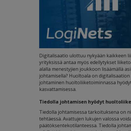
Digitalisaatio ulottuu nykyään kaikkeen 
yrityksissä antaa myös edellytykset liiket
alalla menestyjien joukkoon lisäämällä as
johtamisella? Huoltoala on digitalisaation
johtaminen huoltoliiketoiminnassa hyödytt
kasvattamisessa.
Tiedolla johtamisen hyödyt huoltoliik
Tiedolla johtamisessa tarkoituksena on n
tehtäessä. Avattujen lukujen valossa void
päätöksentekotilanteessa. Tiedolla johta