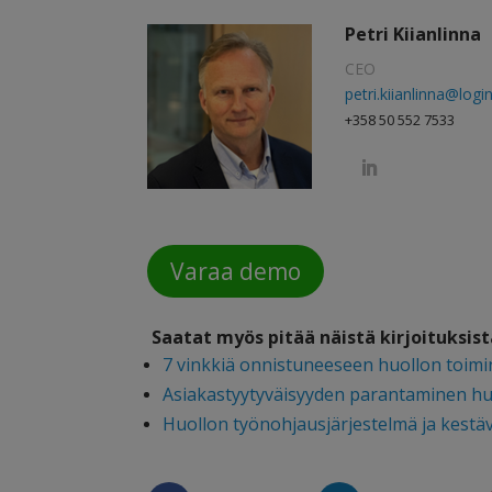
Petri Kiianlinna
CEO
petri.kiianlinna@log
+358 50 552 7533
Varaa demo
Saatat myös pitää näistä kirjoituksi
7 vinkkiä onnistuneeseen huollon toim
Asiakastyytyväisyyden parantaminen hu
Huollon työnohjausjärjestelmä ja kestä