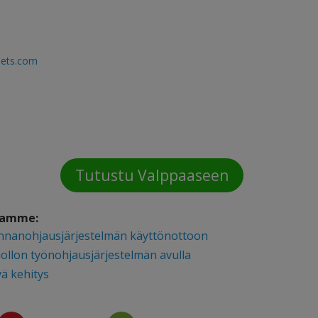
inets.com
Tutustu Valppaaseen
stamme:
innanohjausjärjestelmän käyttönottoon
ollon työnohjausjärjestelmän avulla
vä kehitys