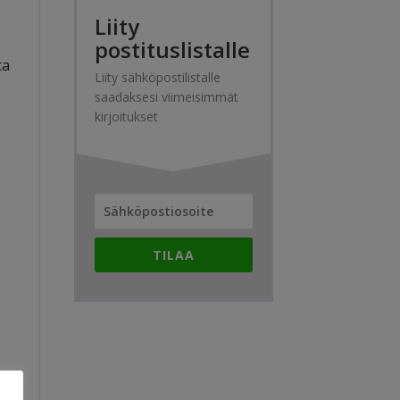
Liity
postituslistalle
ta
Liity sähköpostilistalle
saadaksesi viimeisimmät
kirjoitukset
TILAA
a