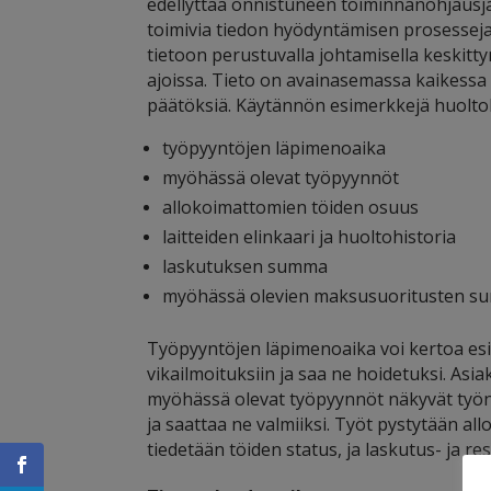
edellyttää onnistuneen toiminnanohjausjär
toimivia tiedon hyödyntämisen prosesseja
tietoon perustuvalla johtamisella keskitt
ajoissa. Tieto on avainasemassa kaikessa
päätöksiä. Käytännön esimerkkejä huoltol
työpyyntöjen läpimenoaika
myöhässä olevat työpyynnöt
allokoimattomien töiden osuus
laitteiden elinkaari ja huoltohistoria
laskutuksen summa
myöhässä olevien maksusuoritusten su
Työpyyntöjen läpimenoaika voi kertoa esi
vikailmoituksiin ja saa ne hoidetuksi. As
myöhässä olevat työpyynnöt näkyvät työn
ja saattaa ne valmiiksi. Työt pystytään al
tiedetään töiden status, ja laskutus- ja r