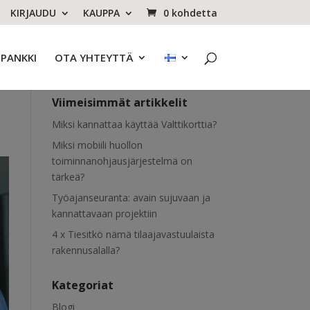
KIRJAUDU
KAUPPA
0 kohdetta
OPANKKI
OTA YHTEYTTÄ
Viimeisimmät artikkelit
Miksi kannattaa käyttää Valttikorttia?
Miksi mobiili huollon
toiminnanohjausjärjestelmä on
tärkeä?
Työajanseuranta: avain sujuvaan ja
kannattavaan projektiin
4 x Tiesitkö nämä tilaajavastuulaista
rakennusalalla?
Kategoriat
Blogi