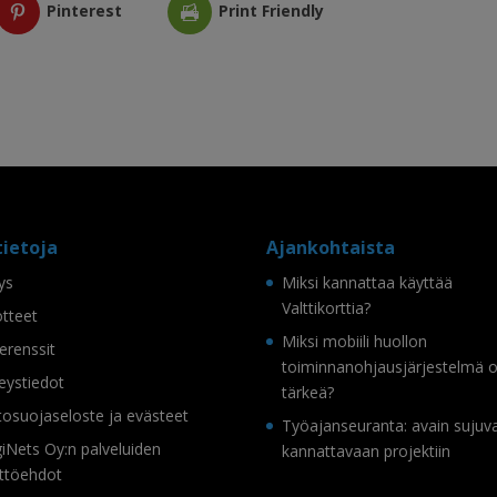
Pinterest
Print Friendly
tietoja
Ajankohtaista
tys
Miksi kannattaa käyttää
Valttikorttia?
tteet
Miksi mobiili huollon
erenssit
toiminnanohjausjärjestelmä 
eystiedot
tärkeä?
tosuojaseloste ja evästeet
Työajanseuranta: avain sujuv
iNets Oy:n palveluiden
kannattavaan projektiin
ttöehdot