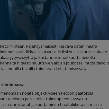
liiketoimintaan. Räjähdysmäisesti kasvava datan määrä
oiminnan vauhdikkaalle kasvulle. Miksi et siis lähtisi mukaan
iakastyytyväisyyttä ja kustannustehokkuutta tiedolla
 kannalta hitaasti muuttuvien alojen joukossa, mutta tiedoll
ää monilla tavoilla toiminnan kehittämisessä ja
etoiminnassa
imenomaan nojata objektiiviseen tietoon päätöksiä
aan tunnistaa perustellut toimenpiteet kussakin
misen onnistunut jalkauttaminen huoltoliiketoiminnassa