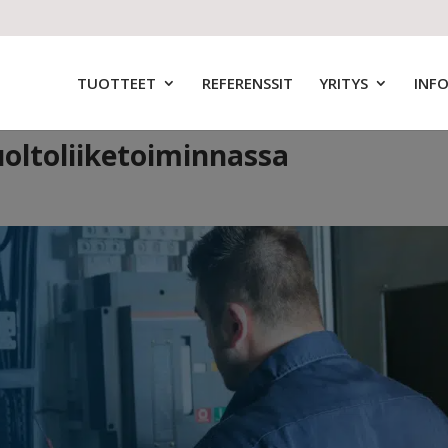
TUOTTEET
REFERENSSIT
YRITYS
INF
uoltoliiketoiminnassa