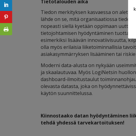
Tietotalouden aika
k
Tiedon merkityksen kasvaessa on alettu p
lähde on se, mitä organisaatiossa tiedetää
nopeasti siellä kyetään oppimaan uutta 
tietojohtamisen hyödyntäminen tuottaa or
esimerkiksi lisäävän innovatiivisuutta, kil
olla myös erilaisia liiketoiminnallisia t
asiakasymmärryksen lisääminen tai riski
Moderni data-alusta on nykyään useimmite
ja skaalautuvaa. Myös LogiNetsin huollon 
dashboard-ilmoitustaulut toiminnanohjaus
olevasta datasta, joka on hyödynnettävis
käytön suunnittelussa.
Kiinnostaako datan hyödyntäminen li
tehdä yhdessä tarvekartoituksen!