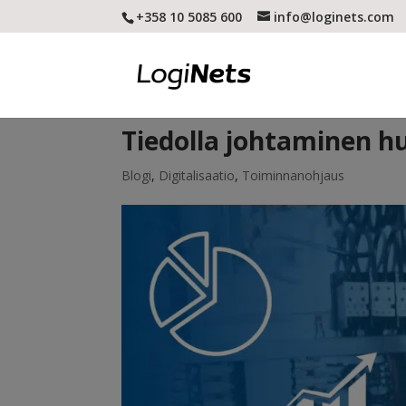
+358 10 5085 600
info@loginets.com
Tiedolla johtaminen h
Blogi
,
Digitalisaatio
,
Toiminnanohjaus