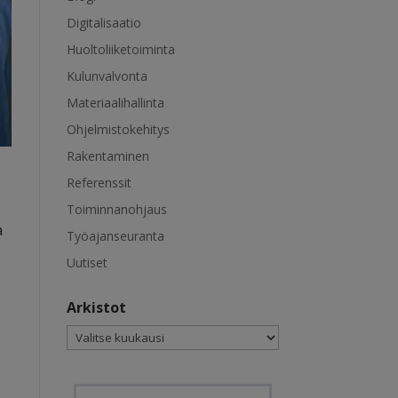
Digitalisaatio
Huoltoliiketoiminta
Kulunvalvonta
Materiaalihallinta
Ohjelmistokehitys
Rakentaminen
Referenssit
Toiminnanohjaus
a
Työajanseuranta
Uutiset
Arkistot
Arkistot