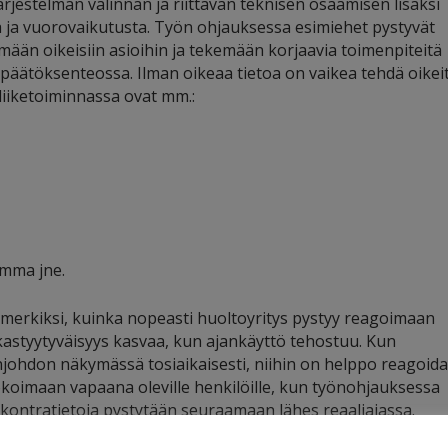
jestelmän valinnan ja riittävän teknisen osaamisen lisäksi
 ja vuorovaikutusta. Työn ohjauksessa esimiehet pystyvät
ymään oikeisiin asioihin ja tekemään korjaavia toimenpiteitä
 päätöksenteossa. Ilman oikeaa tietoa on vaikea tehdä oikei
iiketoiminnassa ovat mm.:
mma jne.
merkiksi, kuinka nopeasti huoltoyritys pystyy reagoimaan
iakastyytyväisyys kasvaa, kun ajankäyttö tehostuu. Kun
johdon näkymässä tosiaikaisesti, niihin on helppo reagoid
lokoimaan vapaana oleville henkilöille, kun työnohjauksessa
eskontratietoja pystytään seuraamaan lähes reaaliajassa.