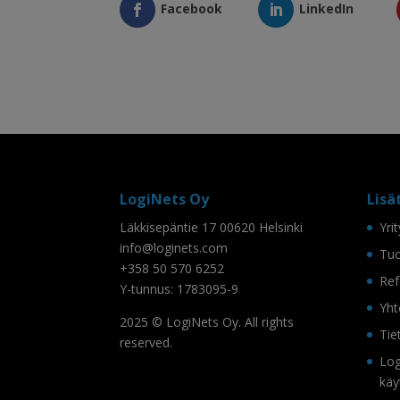
Facebook
LinkedIn
LogiNets Oy
Lisä
Läkkisepäntie 17 00620 Helsinki
Yri
info@loginets.com
Tuo
+358 50 570 6252
Ref
Y-tunnus: 1783095-9
Yht
2025 © LogiNets Oy. All rights
Tie
reserved.
Log
käy