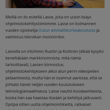
Meillä on ilo esitellä Lasse, joka on uusin lisäys
ohjelmistokehitystiimiimme. Lasse on kolmannen
vuoden opiskelija
Oulun ammattikorkeakoulusta
ja
valmistuu tekniikan insinööriksi.
Lassella on intohimo Rustiin ja Kotliniin (älkää kysykö
keneltäkään markkinoinnista, mitä nämä
tarkoittavat). Lassen kiinnostus
ohjelmistokehitykseen alkoi alun perin videopelien
pelaamisesta, mutta hän ei osannut aavistaa, että se
johtaisi hänet neljän vuoden koulutukseen
teknologiamaailmassa. Lasse nauttii koodaamisesta,
koska hän saa haastaa itseään ja kehittyä jatkuvasti.
Opitpa sitten uutta ohjelmointikieltä, ratkaiset