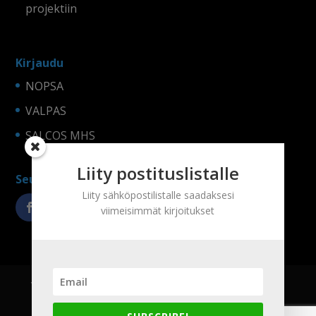
projektiin
Kirjaudu
NOPSA
VALPAS
SALCOS MHS
Liity postituslistalle
Seuraa somessa!
Liity sähköpostilistalle saadaksesi
viimeisimmät kirjoitukset
Yritys
Tuotteet
Referenssit
Yhteystiedot
Tietosuojaseloste ja evästeet