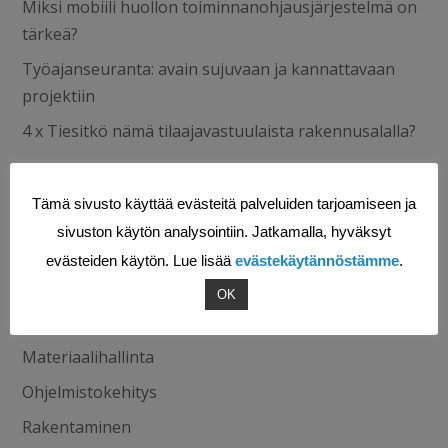
Miksi mobiili huollon toiminnanohjausjärjestelmä on
tärkeä?
Työajanseuranta: avain sujuvaan ja kannattavaan
projektiin
4 x Tiesitkö nämä tilaajavastuulaista rakennusalalla?
Kategoriat
Tämä sivusto käyttää evästeitä palveluiden tarjoamiseen ja
Blogi
sivuston käytön analysointiin. Jatkamalla, hyväksyt
Digitalisaatio
evästeiden käytön. Lue lisää
evästekäytännöstämme
.
Huoltoliiketoiminta
OK
Kulunvalvonta
Materiaalihallinta
Ohjelmistokehitys
Rakentaminen