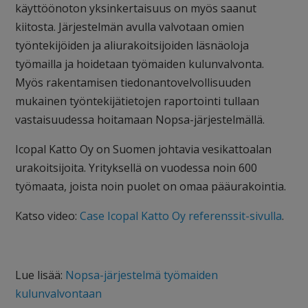
käyttöönoton yksinkertaisuus on myös saanut
kiitosta. Järjestelmän avulla valvotaan omien
työntekijöiden ja aliurakoitsijoiden läsnäoloja
työmailla ja hoidetaan työmaiden kulunvalvonta.
Myös rakentamisen tiedonantovelvollisuuden
mukainen työntekijätietojen raportointi tullaan
vastaisuudessa hoitamaan Nopsa-järjestelmällä.
Icopal Katto Oy on Suomen johtavia vesikattoalan
urakoitsijoita. Yrityksellä on vuodessa noin 600
työmaata, joista noin puolet on omaa pääurakointia.
Katso video:
Case Icopal Katto Oy referenssit-sivulla
.
Lue lisää:
Nopsa-järjestelmä työmaiden
kulunvalvontaan