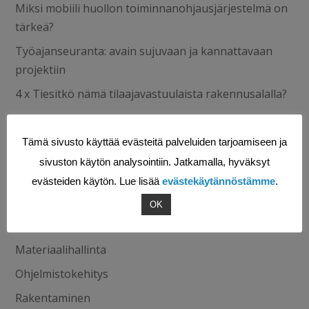
Miksi mobiili huollon toiminnanohjausjärjestelmä on
tärkeä?
Työajanseuranta: avain sujuvaan ja kannattavaan
projektiin
4 x Tiesitkö nämä tilaajavastuulaista rakennusalalla?
Kategoriat
Tämä sivusto käyttää evästeitä palveluiden tarjoamiseen ja
Blogi
sivuston käytön analysointiin. Jatkamalla, hyväksyt
Digitalisaatio
evästeiden käytön. Lue lisää
evästekäytännöstämme
.
Huoltoliiketoiminta
OK
Kulunvalvonta
Materiaalihallinta
Ohjelmistokehitys
Rakentaminen