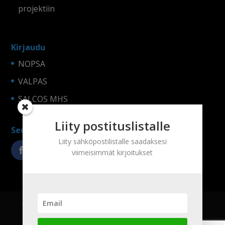
projektiin
Kirjaudu
NOPSA
VALPAS
SALCOS MHS
Liity postituslistalle
Seuraa somessa!
Liity sähköpostilistalle saadaksesi
viimeisimmät kirjoitukset
Yritys
Tuotteet
Referenssit
Yhteystiedot
Tietosuojaseloste ja evästeet