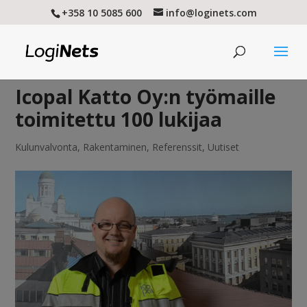
+358 10 5085 600
info@loginets.com
Icopal Katto Oy:n työmaille
toimitettu 100 lukijaa
Kulunvalvonta
,
Rakentaminen
,
Referenssit
,
Uutiset