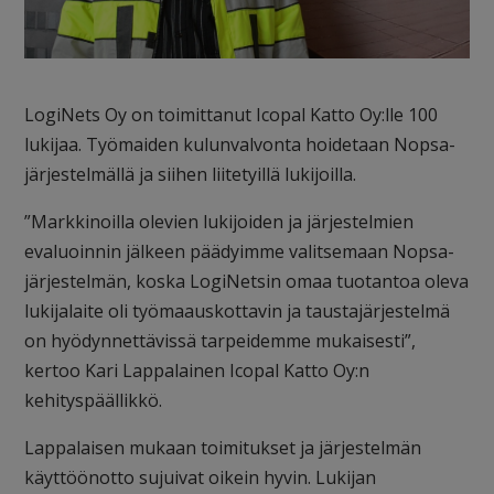
LogiNets Oy on toimittanut Icopal Katto Oy:lle 100
lukijaa. Työmaiden kulunvalvonta hoidetaan Nopsa-
järjestelmällä ja siihen liitetyillä lukijoilla.
”Markkinoilla olevien lukijoiden ja järjestelmien
evaluoinnin jälkeen päädyimme valitsemaan Nopsa-
järjestelmän, koska LogiNetsin omaa tuotantoa oleva
lukijalaite oli työmaauskottavin ja taustajärjestelmä
on hyödynnettävissä tarpeidemme mukaisesti”,
kertoo Kari Lappalainen Icopal Katto Oy:n
kehityspäällikkö.
Lappalaisen mukaan toimitukset ja järjestelmän
käyttöönotto sujuivat oikein hyvin. Lukijan