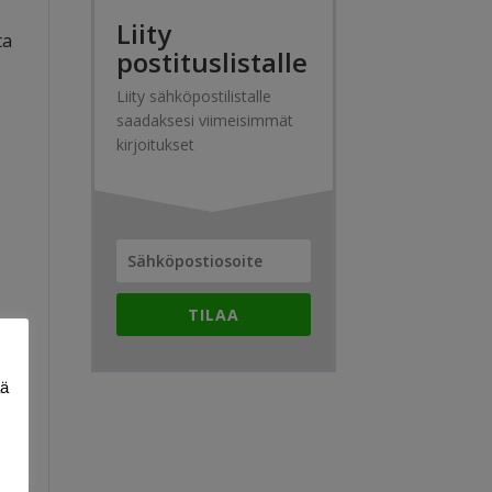
Liity
ta
postituslistalle
Liity sähköpostilistalle
saadaksesi viimeisimmät
kirjoitukset
TILAA
an
ää