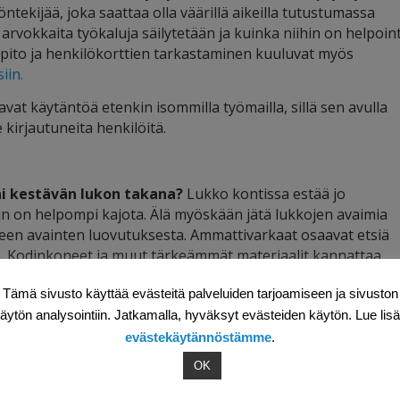
tekijää, joka saattaa olla väärillä aikeilla tutustumassa
arvokkaita työkaluja säilytetään ja kuinka niihin on helpoin
äpito ja henkilökorttien tarkastaminen kuuluvat myös
iin.
vat käytäntöä etenkin isommilla työmailla, sillä sen avulla
 kirjautuneita henkilöitä.
ni kestävän lukon takana?
Lukko kontissa estää jo
in on helpompi kajota. Älä myöskään jätä lukkojen avaimia
kseen avainten luovutuksesta. Ammattivarkaat osaavat etsiä
la. Kodinkoneet ja muut tärkeämmät materiaalit kannattaa
 kun asunnot saadaan aidattujen tai lukittujen ovien taakse.
Tämä sivusto käyttää evästeitä palveluiden tarjoamiseen ja sivuston
 kiertää läpi siltä varalta, ettei varkaille jää vahingossaka
lle paikoille.
äytön analysointiin. Jatkamalla, hyväksyt evästeiden käytön. Lue lis
evästekäytännöstämme
.
OK
a ennaltaehkäistä työmaiden varkautta ja ilkivaltaa.