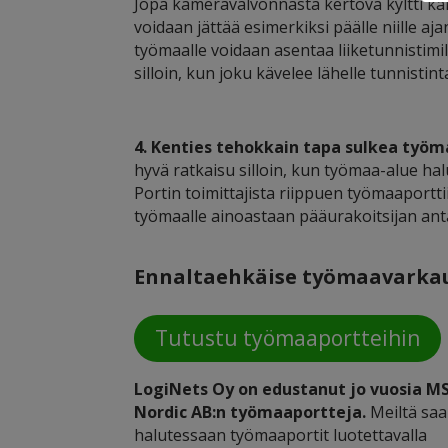
Jopa kameravalvonnasta kertova kyltti kark
voidaan jättää esimerkiksi päälle niille a
työmaalle voidaan asentaa liiketunnistimill
silloin, kun joku kävelee lähelle tunnistint
4. Kenties tehokkain tapa sulkea työm
hyvä ratkaisu silloin, kun työmaa-alue halu
Portin toimittajista riippuen työmaaport
työmaalle ainoastaan pääurakoitsijan anta
Ennaltaehkäise työmaavarkaud
Tutustu työmaaportteihin
LogiNets Oy on edustanut jo vuosia M
Nordic AB:n työmaaportteja.
Meiltä saa
halutessaan työmaaportit luotettavalla