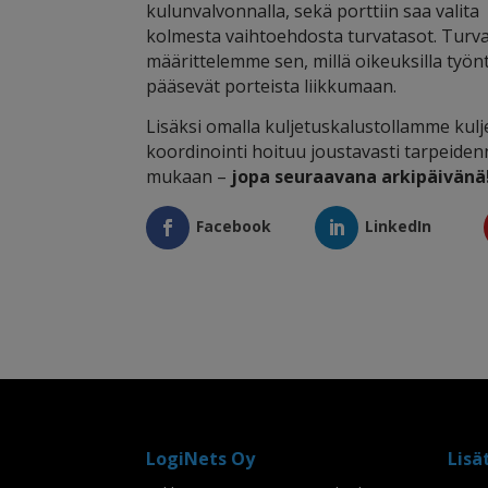
kulunvalvonnalla, sekä porttiin saa valita
kolmesta vaihtoehdosta turvatasot. Turva
määrittelemme sen, millä oikeuksilla työnt
pääsevät porteista liikkumaan.
Lisäksi omalla kuljetuskalustollamme kul
koordinointi hoituu joustavasti tarpeide
mukaan –
jopa seuraavana arkipäivänä
Facebook
LinkedIn
LogiNets Oy
Lisä