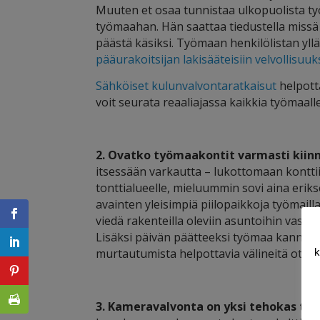
Muuten et osaa tunnistaa ulkopuolista työn
työmaahan. Hän saattaa tiedustella missä 
päästä käsiksi. Työmaan henkilölistan yll
pääurakoitsijan lakisääteisiin velvollisuuks
Sähköiset kulunvalvontaratkaisut
helpotta
voit seurata reaaliajassa kaikkia työmaalle
2. Ovatko työmaakontit varmasti kiin
itsessään varkautta – lukottomaan kontti
tonttialueelle, mieluummin sovi aina eri
avainten yleisimpiä piilopaikkoja työmail
viedä rakenteilla oleviin asuntoihin vasta
Lisäksi päivän päätteeksi työmaa kannattaa
murtautumista helpottavia välineitä otollisi
k
3. Kameravalvonta on yksi tehokas tap