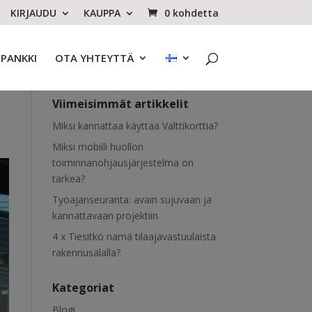
KIRJAUDU
KAUPPA
0 kohdetta
OPANKKI
OTA YHTEYTTÄ
Viimeisimmät artikkelit
Miksi kannattaa käyttää Valttikorttia?
Miksi mobiili huollon
toiminnanohjausjärjestelmä on
tärkeä?
Työajanseuranta: avain sujuvaan ja
kannattavaan projektiin
4 x Tiesitkö nämä tilaajavastuulaista
rakennusalalla?
Kategoriat
Blogi