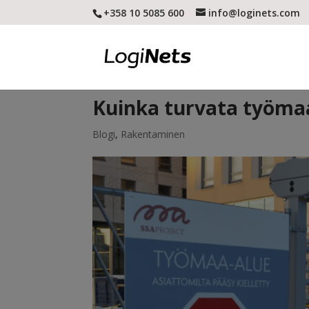
+358 10 5085 600
info@loginets.com
Kuinka turvata työmaa
Blogi
,
Rakentaminen