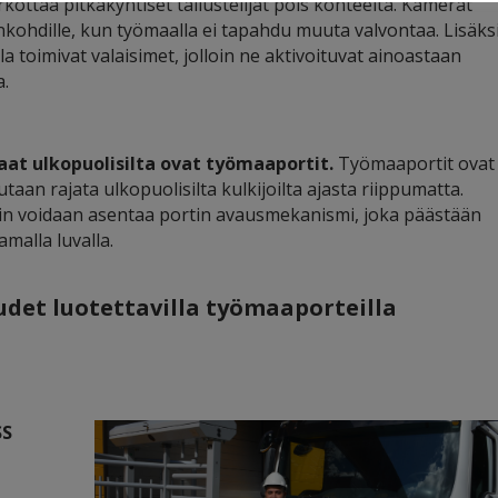
ottaa pitkäkyntiset tallustelijat pois kohteelta. Kamerat
jankohdille, kun työmaalla ei tapahdu muuta valvontaa. Lisäks
a toimivat valaisimet, jolloin ne aktivoituvat ainoastaan
a.
aat ulkopuolisilta ovat työmaaportit.
Työmaaportit ovat
taan rajata ulkopuolisilta kulkijoilta ajasta riippumatta.
tiin voidaan asentaa portin avausmekanismi, joka päästään
malla luvalla.
et luotettavilla työmaaporteilla
SS