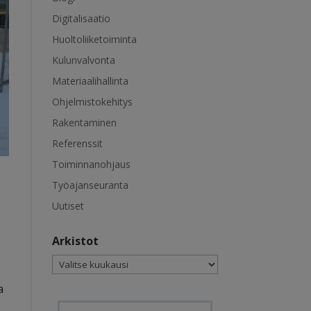
Digitalisaatio
Huoltoliiketoiminta
Kulunvalvonta
Materiaalihallinta
Ohjelmistokehitys
Rakentaminen
Referenssit
Toiminnanohjaus
Työajanseuranta
Uutiset
Arkistot
Arkistot
a