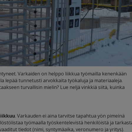
äntyneet. Varkaiden on helppo liikkua työmailla kenenkään
a lepää tunnetusti arvokkaita työkaluja ja materiaaleja.
aakseen turvallisin mielin? Lue neljä vinkkiä siitä, kuinka
liikkuu
. Varkauden ei aina tarvitse tapahtua yön pimeinä
löstölistaa työmaalla työskentelevistä henkilöistä ja tarkast
vaaditut tiedot (nimi, syntymäaika, veronumero ja yritys).