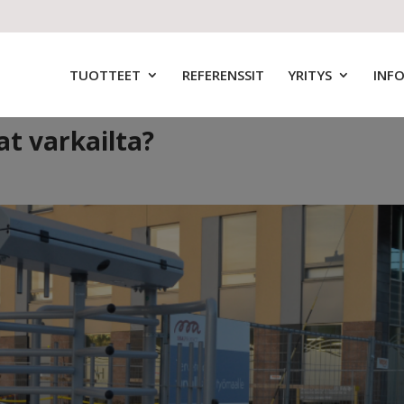
TUOTTEET
REFERENSSIT
YRITYS
INF
t varkailta?