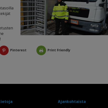
tasoilla
ekijät
jetusten
nne
!
Pinterest
Print Friendly
tietoja
Ajankohtaista