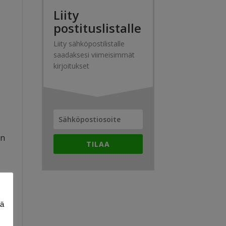
Liity
postituslistalle
Liity sähköpostilistalle
saadaksesi viimeisimmät
kirjoitukset
en
TILAA
ii
n
en
ää