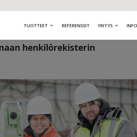
TUOTTEET
REFERENSSIT
YRITYS
INF
aan henkilörekisterin