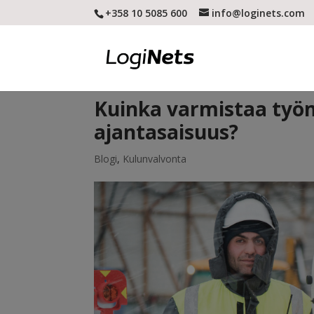
+358 10 5085 600
info@loginets.com
Kuinka varmistaa työm
ajantasaisuus?
Blogi
,
Kulunvalvonta