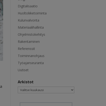
Digitalisaatio
Huoltoliiketoiminta
Kulunvalvonta
Materiaalihallinta
Ohjelmistokehitys
Rakentaminen
Referenssit
Toiminnanohjaus
Työajanseuranta
Uutiset
Arkistot
sa
Arkistot