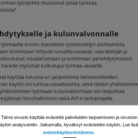
ai onhan työnjohto muistanut pitää tarkkaa
loista?
ehdytykselle ja kulunvalvonnalle
 työmaalle ennen itsenäisen työskentelyn aloittamista.
n toimintaan liittyvät turvallisuusasiat, vaaratekijät ja
on sitoutunut noudattamaan ja toimimaan perehdytyksessä
n hänelle myöntää kulkulupa työmaa-alueelle.
ä käyttää lukuisia eri järjestelmiä lakivelvoitteiden
män käyttö voi tuntua vaivalloiselta, sekä tiedon yhdistämin
en yhdistäminen työmaan kulunvalvontaan voi helpottaa
ijälistan Verohallintoon sekä AVI:n tarkastajalle.
lle, hänelle myönnetään tämän jälkeen kulkulupa, joka vaat
voidaan myöntää perehdytyksen saaneelle työntekijälle. Ku
Tämä sivusto käyttää evästeitä palveluiden tarjoamiseen ja sivuston
 luonnollisestikin myös työskentelee työmaalla, jolloin hän
äytön analysointiin. Jatkamalla, hyväksyt evästeiden käytön. Lue lis
Vertaamalla työmaan henkilöluetteloa sekä listaa työmaalle
evästekäytännöstämme
.