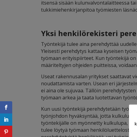
itsensä sisään kulunvalvontalaitteessa t
tukkimiehenkirjanpitoa työmiesten läsnäo
Yksi henkilörekisteri per
Työntekijä tulee aina perehdyttää uudelle
Yleisesti perehdytys kattaa kyseisen työmaa
työmaan erityispiirteet. Kun työntekijä 
määriteltyjen ohjeiden puitteissa, voidaa
Useat rakennusalan yritykset saattavat viel
noudattamista varten. Usean eri järjestel
ei aina ole sujuvaa. Tällöin perehdytyst
työmaan arkea ja taata luotettavan työntek
Kun uusi työntekijä perehdytetään työmaa
työnjohdon hyväksyntää, jotta kulkulupa 
työntekijälle on myönnetty kulkulupa, hän
k
tulee löytyä työmaan henkilöluettelosta. 