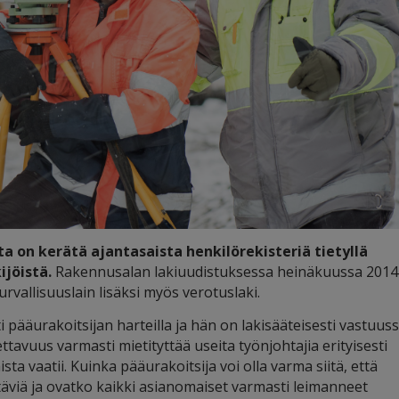
 on kerätä ajantasaista henkilörekisteriä tietyllä
ijöistä.
Rakennusalan lakiuudistuksessa heinäkuussa 2014
urvallisuuslain lisäksi myös verotuslaki.
 pääurakoitsijan harteilla ja hän on lakisääteisesti vastuus
ttavuus varmasti mietityttää useita työnjohtajia erityisesti
sta vaatii. Kuinka pääurakoitsija voi olla varma siitä, että
täviä ja ovatko kaikki asianomaiset varmasti leimanneet