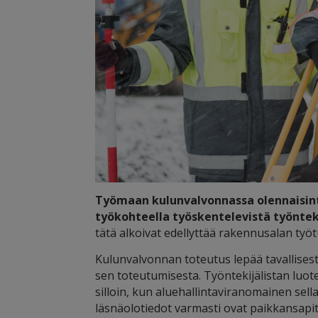
Työmaan kulunvalvonnassa olennaisinta
työkohteella työskentelevistä työntek
tätä alkoivat edellyttää rakennusalan työt
Kulunvalvonnan toteutus lepää tavallisesti
sen toteutumisesta. Työntekijälistan luote
silloin, kun aluehallintaviranomainen sellai
läsnäolotiedot varmasti ovat paikkansapi