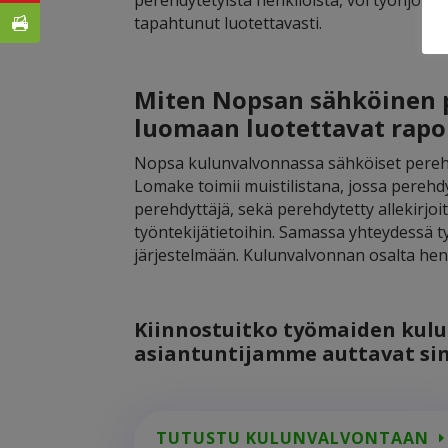
perehdytetyistä henkilöistä, voi työnjohto
tapahtunut luotettavasti.
Miten Nopsan sähköinen p
luomaan luotettavat rapo
Nopsa kulunvalvonnassa sähköiset pere
Lomake toimii muistilistana, jossa perehd
perehdyttäjä, sekä perehdytetty allekirjoit
työntekijätietoihin. Samassa yhteydessä ty
järjestelmään. Kulunvalvonnan osalta henki
Kiinnostuitko työmaiden kulu
asiantuntijamme auttavat sin
TUTUSTU KULUNVALVONTAAN