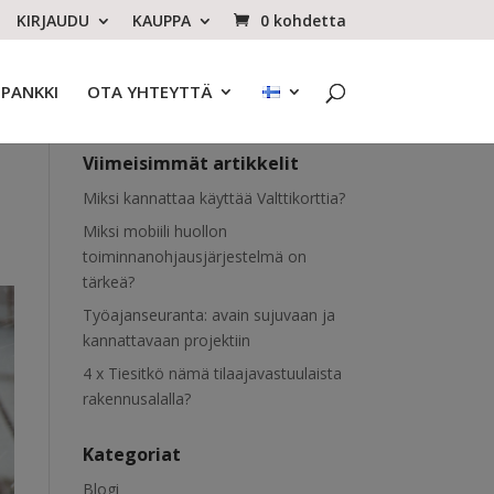
KIRJAUDU
KAUPPA
0 kohdetta
OPANKKI
OTA YHTEYTTÄ
Viimeisimmät artikkelit
Miksi kannattaa käyttää Valttikorttia?
Miksi mobiili huollon
toiminnanohjausjärjestelmä on
tärkeä?
Työajanseuranta: avain sujuvaan ja
kannattavaan projektiin
4 x Tiesitkö nämä tilaajavastuulaista
rakennusalalla?
Kategoriat
Blogi