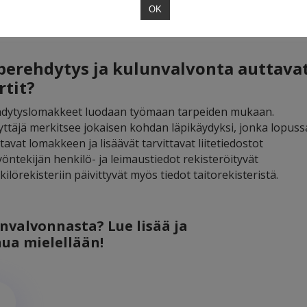
 olla varma niiden täsmätessä siitä, että kulunvalvonta on
OK
erehdytys ja kulunvalvonta auttava
rtit?
hdytyslomakkeet luodaan työmaan tarpeiden mukaan.
yttäjä merkitsee jokaisen kohdan läpikäydyksi, jonka lopuss
tavat lomakkeen ja lisäävät tarvittavat liitetiedostot
öntekijän henkilö- ja leimaustiedot rekisteröityvät
lörekisteriin päivittyvät myös tiedot taitorekisteristä.
nvalvonnasta? Lue lisää ja
ua mielellään!