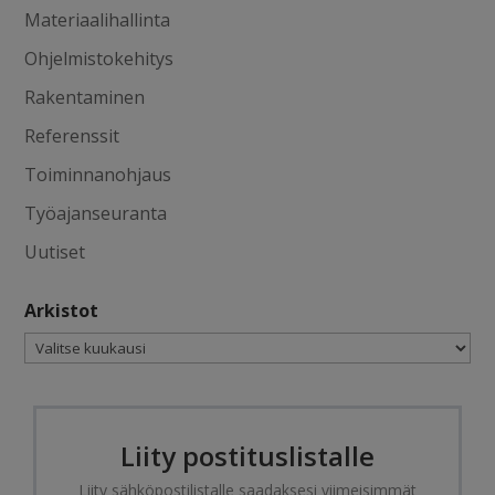
Materiaalihallinta
Ohjelmistokehitys
Rakentaminen
Referenssit
Toiminnanohjaus
Työajanseuranta
Uutiset
Arkistot
Arkistot
Liity postituslistalle
Liity sähköpostilistalle saadaksesi viimeisimmät