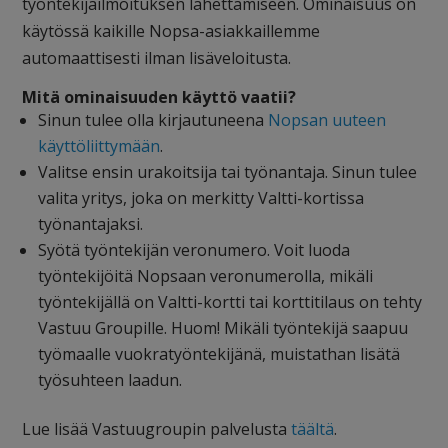
työntekijäilmoituksen lähettämiseen. Ominaisuus on
käytössä kaikille Nopsa-asiakkaillemme
automaattisesti ilman lisäveloitusta.
Mitä ominaisuuden käyttö vaatii?
Sinun tulee olla kirjautuneena
Nopsan uuteen
käyttöliittymään
.
Valitse ensin urakoitsija tai työnantaja. Sinun tulee
valita yritys, joka on merkitty Valtti-kortissa
työnantajaksi.
Syötä työntekijän veronumero. Voit luoda
työntekijöitä Nopsaan veronumerolla, mikäli
työntekijällä on Valtti-kortti tai korttitilaus on tehty
Vastuu Groupille. Huom! Mikäli työntekijä saapuu
työmaalle vuokratyöntekijänä, muistathan lisätä
työsuhteen laadun.
Lue lisää Vastuugroupin palvelusta
täältä
.