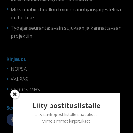
Miksi mobiili huollon toiminnanohjausjärjestelmä
on tärkeä?
Työajanseuranta: avain sujuvaan ja kannattavaan
projektiin
Kirjaudu
NOPSA
VALPAS
SALCOS MHS
Liity postituslistalle
Seuraa somessa!
Liity sähköpostilistalle saadaksesi
viimeisimmät kirjoitukset