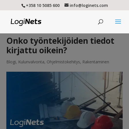
+358 10 5085 600
info@loginets.com
Onko työntekijöiden tiedot
kirjattu oikein?
Blogi
,
Kulunvalvonta
,
Ohjelmistokehitys
,
Rakentaminen