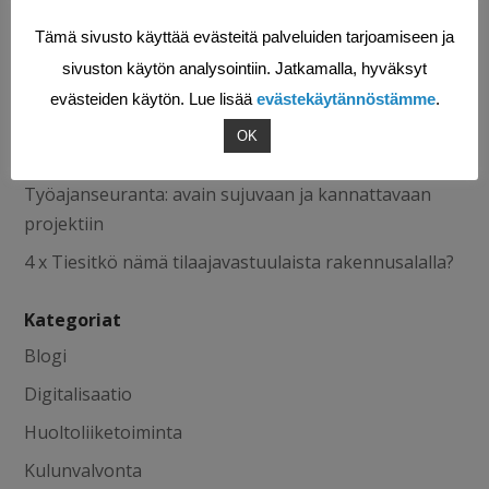
Tämä sivusto käyttää evästeitä palveluiden tarjoamiseen ja
Viimeisimmät artikkelit
sivuston käytön analysointiin. Jatkamalla, hyväksyt
Miksi kannattaa käyttää Valttikorttia?
evästeiden käytön. Lue lisää
evästekäytännöstämme
.
Miksi mobiili huollon toiminnanohjausjärjestelmä on
OK
tärkeä?
Työajanseuranta: avain sujuvaan ja kannattavaan
projektiin
4 x Tiesitkö nämä tilaajavastuulaista rakennusalalla?
Kategoriat
Blogi
Digitalisaatio
Huoltoliiketoiminta
Kulunvalvonta