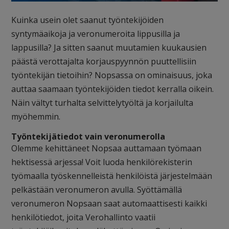
Kuinka usein olet saanut työntekijöiden
syntymäaikoja ja veronumeroita lippusilla ja
lappusilla? Ja sitten saanut muutamien kuukausien
päästä verottajalta korjauspyynnön puuttellisiin
työntekijän tietoihin? Nopsassa on ominaisuus, joka
auttaa saamaan työntekijöiden tiedot kerralla oikein.
Näin vältyt turhalta selvittelytyöltä ja korjailulta
myöhemmin.
Työntekijätiedot vain veronumerolla
Olemme kehittäneet Nopsaa auttamaan työmaan
hektisessä arjessa! Voit luoda henkilörekisterin
työmaalla työskennelleistä henkilöistä järjestelmään
pelkästään veronumeron avulla. Syöttämällä
veronumeron Nopsaan saat automaattisesti kaikki
henkilötiedot, joita Verohallinto vaatii