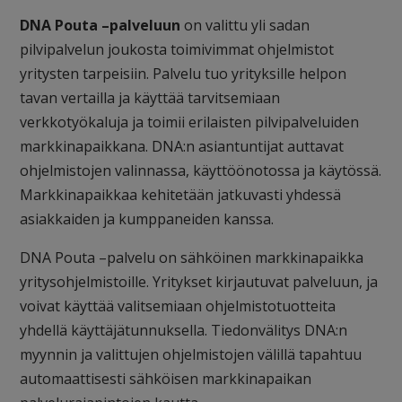
DNA Pouta –palveluun
on valittu yli sadan
pilvipalvelun joukosta toimivimmat ohjelmistot
yritysten tarpeisiin. Palvelu tuo yrityksille helpon
tavan vertailla ja käyttää tarvitsemiaan
verkkotyökaluja ja toimii erilaisten pilvipalveluiden
markkinapaikkana. DNA:n asiantuntijat auttavat
ohjelmistojen valinnassa, käyttöönotossa ja käytössä.
Markkinapaikkaa kehitetään jatkuvasti yhdessä
asiakkaiden ja kumppaneiden kanssa.
DNA Pouta –palvelu on sähköinen markkinapaikka
yritysohjelmistoille. Yritykset kirjautuvat palveluun, ja
voivat käyttää valitsemiaan ohjelmistotuotteita
yhdellä käyttäjätunnuksella. Tiedonvälitys DNA:n
myynnin ja valittujen ohjelmistojen välillä tapahtuu
automaattisesti sähköisen markkinapaikan