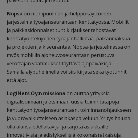
palvelurajapintojen kautta.
Nopsa
on monipuolinen ja helppokäyttöinen
järjestelmä työajanseurantaan kenttätyössä. Mobiilit
ja paikkasidonnaiset tuntikirjaukset tehostavat
kenttätyöntekijöiden työajanhallintaa, palkanmaksua
ja projektien jälkiseurantaa. Nopsa-järjestelmässä on
myös mobiiliin ajoneuvoseurantaan perustuva
verottajan vaatimukset täyttävä ajopäiväkirja.
Samalla älypuhelimella voi siis kirjata sekä työtunnit
että ajot.
LogiNets Oy:n missiona
on auttaa yrityksiä
digitalisoimaan ja etsimään uusia toimintatapoja
kenttätyön työajanseurantaan, toiminnanohjaukseen
ja vuorovaikutteiseen asiakaspalveluun. Yritys haluaa
olla alansa edelläkävijä, ja tarjota asiakkaille
innovatiivisia ja edistyksellisiä kokonaisratkaisuja.