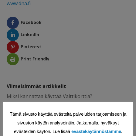
www.dna.fi
Facebook
LinkedIn
Pinterest
Print Friendly
Viimeisimmät artikkelit
Miksi kannattaa käyttää Valttikorttia?
Miksi mobiili huollon toiminnanohjausjärjestelmä on
Tämä sivusto käyttää evästeitä palveluiden tarjoamiseen ja
tärkeä?
sivuston käytön analysointiin. Jatkamalla, hyväksyt
Työajanseuranta: avain sujuvaan ja kannattavaan
evästeiden käytön. Lue lisää
evästekäytännöstämme
.
projektiin