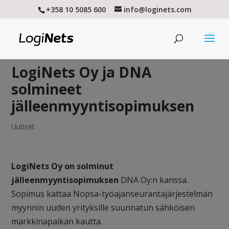
+358 10 5085 600
info@loginets.com
LogiNets Oy ja DNA
solmineet
jälleenmyyntisopimuksen
Uutiset
LogiNets Oy on solminut
jälleenmyyntisopimuksen
DNA Oy:n kanssa.
Sopimus kattaa Nopsa-työajanseurantajärjestelmän
myynnin uuden yrityksille suunnatun sähköisen
markkinapaikan kautta.