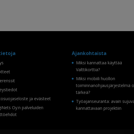
tietoja
Ajankohtaista
tys
Miksi kannattaa käyttää
Valttikorttia?
tteet
Miksi mobiili huollon
erenssit
toiminnanohjausjärjestelmä 
eystiedot
tärkeä?
tosuojaseloste ja evästeet
Työajanseuranta: avain sujuv
iNets Oy:n palveluiden
kannattavaan projektiin
ttöehdot