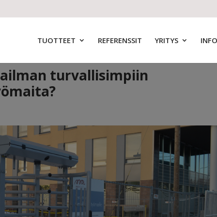
TUOTTEET
REFERENSSIT
YRITYS
INF
ilman turvallisimpiin
yömaita?