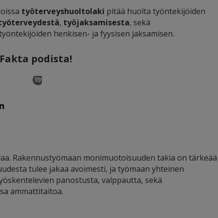
joissa
työterveyshuoltolaki
pitää huolta työntekijöiden
työterveydestä
,
työjaksamisesta
, sekä
työntekijöiden henkisen- ja fyysisen jaksamisen.
Fakta podista!
uvaa. Rakennustyömaan monimuotoisuuden takia on tärkeää
suudesta tulee jakaa avoimesti, ja työmaan yhteinen
 työskentelevien panostusta, valppautta, sekä
osa ammattitaitoa.