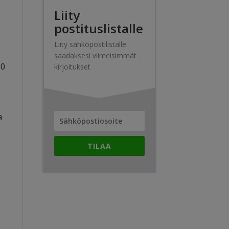
Liity
postituslistalle
Liity sähköpostilistalle
saadaksesi viimeisimmät
20
kirjoitukset
a
TILAA