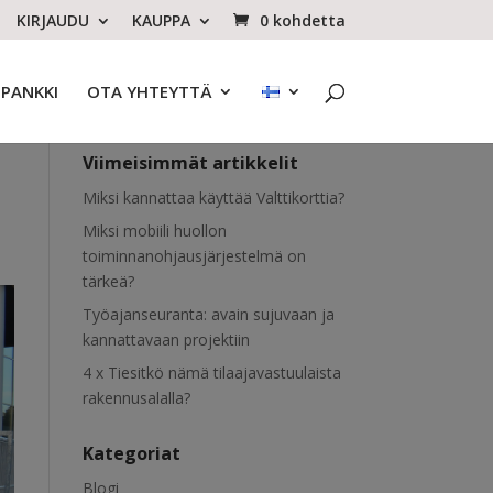
KIRJAUDU
KAUPPA
0 kohdetta
OPANKKI
OTA YHTEYTTÄ
Viimeisimmät artikkelit
Miksi kannattaa käyttää Valttikorttia?
Miksi mobiili huollon
toiminnanohjausjärjestelmä on
tärkeä?
Työajanseuranta: avain sujuvaan ja
kannattavaan projektiin
4 x Tiesitkö nämä tilaajavastuulaista
rakennusalalla?
Kategoriat
Blogi