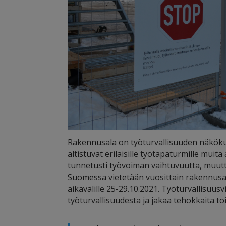
Rakennusala on työturvallisuuden näköku
altistuvat erilaisille työtapaturmille mu
tunnetusti työvoiman vaihtuvuutta, muuttu
Suomessa vietetään vuosittain rakennusal
aikavälille 25-29.10.2021. Työturvallisuu
työturvallisuudesta ja jakaa tehokkaita t