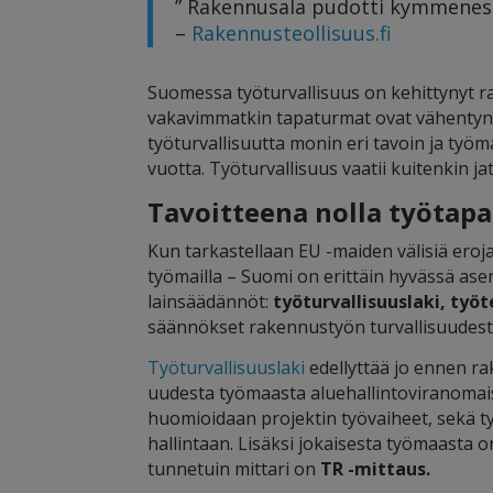
” Rakennusala pudotti kymmeness
–
Rakennusteollisuus.fi
Suomessa työturvallisuus on kehittynyt r
vakavimmatkin tapaturmat ovat vähentyne
työturvallisuutta monin eri tavoin ja työmai
vuotta. Työturvallisuus vaatii kuitenkin j
Tavoitteena nolla työtap
Kun tarkastellaan EU -maiden välisiä ero
työmailla – Suomi on erittäin hyvässä asem
lainsäädännöt:
työturvallisuuslaki, työ
säännökset rakennustyön turvallisuudest
Työturvallisuuslaki
edellyttää jo ennen r
uudesta työmaasta aluehallintoviranomais
huomioidaan projektin työvaiheet, sekä ty
hallintaan. Lisäksi jokaisesta työmaasta o
tunnetuin mittari on
TR -mittaus.