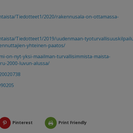
ohtaista/Tiedotteet1/2020/rakennusala-on-ottamassa-
htaista/Tiedotteet1/2019/uudenmaan-tyoturvallisuuskilpail
kennuttajien-yhteinen-paatos/
mi-on-nyt-yksi-maailman-turvallisimmista-maista-
aru-2000-luvun-alussa/
2/20020738
0090205
Pinterest
Print Friendly