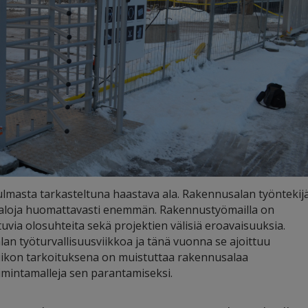
lmasta tarkasteltuna haastava ala. Rakennusalan työntekij
ita aloja huomattavasti enemmän. Rakennustyömailla on
via olosuhteita sekä projektien välisiä eroavaisuuksia.
an työturvallisuusviikkoa ja tänä vuonna se ajoittuu
sviikon tarkoituksena on muistuttaa rakennusalaa
oimintamalleja sen parantamiseksi.