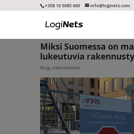
+358 10 5085 600
info@loginets.com
Miksi Suomessa on maa
lukeutuvia rakennust
Blogi
,
Rakentaminen