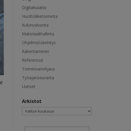
Digitalisaatio
Huoltoliiketoiminta
Kulunvalvonta
Materiaalihallinta
Ohjelmistokehitys
Rakentaminen
Referenssit
Toiminnanohjaus
Työajanseuranta
ät
Uutiset
Arkistot
Arkistot