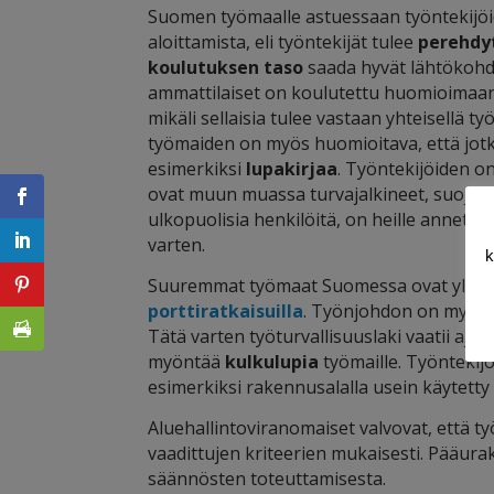
Suomen työmaalle astuessaan työntekijöid
aloittamista, eli työntekijät tulee
perehdy
koulutuksen taso
saada hyvät lähtökohd
ammattilaiset on koulutettu huomioimaan
mikäli sellaisia tulee vastaan yhteisellä t
työmaiden on myös huomioitava, että jotk
esimerkiksi
lupakirjaa
. Työntekijöiden o
ovat muun muassa turvajalkineet, suojalas
ulkopuolisia henkilöitä, on heille annetta
varten.
k
Suuremmat työmaat Suomessa ovat yleensä h
porttiratkaisuilla
. Työnjohdon on myös pi
Tätä varten työturvallisuuslaki vaatii aja
myöntää
kulkulupia
työmaille. Työntekijöi
esimerkiksi rakennusalalla usein käytett
Aluehallintoviranomaiset valvovat, että 
vaadittujen kriteerien mukaisesti. Pääurak
säännösten toteuttamisesta.