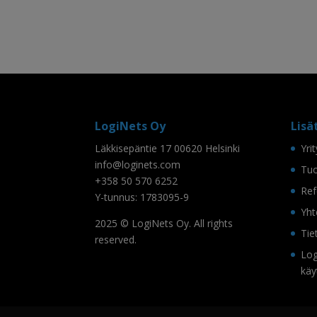
LogiNets Oy
Lisä
Läkkisepäntie 17 00620 Helsinki
Yri
info@loginets.com
Tuo
+358 50 570 6252
Ref
Y-tunnus: 1783095-9
Yht
2025 © LogiNets Oy. All rights
Tie
reserved.
Log
käy