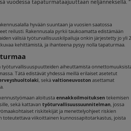
ä vuodessa tapaturmataajuuttaan neljänneksellä. ”
akennusalalla hyvään suuntaan ja vuosien saatossa
et reilusti. Rakennusala pyrkii taukoamatta edistämään
den välisiä työturvallisuuskilpailuja onkin järjestetty jo yli 
atkuvaa kehittämistä, ja ihanteena pysyy nolla tapaturmaa.
aturmaa
ja työturvallisuuspuutteiden aiheuttamista onnettomuuksist
assa. Tätä edistävät yhdessä meillä erilaiset asetetut
terveyshuoltolaki
, sekä
valtioneuvoston
asettamat
a.
akennustyömaan aloitusta
ennakkoilmoituksen
tekemisen
ille, sekä kattavan
työturvallisuussuunnitelman
, jossa
ömaakohtaiset riskitekijät ja menettelyohjeet riskien
n toteutettava viikoittainen kunnossapitotarkastus, joista