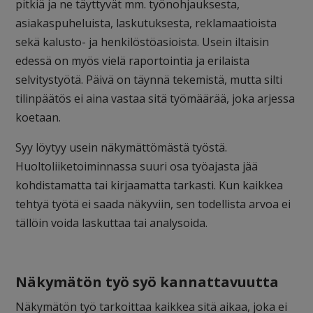
pitkiä ja ne täyttyvät mm. työnohjauksesta,
asiakaspuheluista, laskutuksesta, reklamaatioista
sekä kalusto- ja henkilöstöasioista. Usein iltaisin
edessä on myös vielä raportointia ja erilaista
selvitystyötä. Päivä on täynnä tekemistä, mutta silti
tilinpäätös ei aina vastaa sitä työmäärää, joka arjessa
koetaan.
Syy löytyy usein näkymättömästä työstä.
Huoltoliiketoiminnassa suuri osa työajasta jää
kohdistamatta tai kirjaamatta tarkasti. Kun kaikkea
tehtyä työtä ei saada näkyviin, sen todellista arvoa ei
tällöin voida laskuttaa tai analysoida.
Näkymätön työ syö kannattavuutta
Näkymätön työ tarkoittaa kaikkea sitä aikaa, joka ei