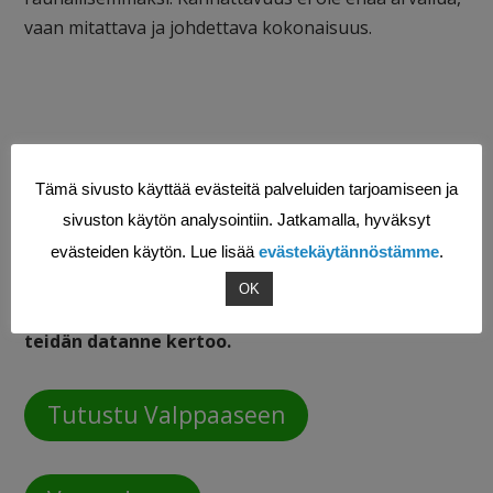
vaan mitattava ja johdettava kokonaisuus.
Haluatko tietää, kuinka paljon näkymätöntä
työtä teidän arjessanne syntyy?
Tämä sivusto käyttää evästeitä palveluiden tarjoamiseen ja
Valpas auttaa tekemään huoltoliiketoiminnasta
sivuston käytön analysointiin. Jatkamalla, hyväksyt
läpinäkyvää ja hallittavaa ilman ylimääräistä
evästeiden käytön. Lue lisää
evästekäytännöstämme
.
hallinnollista kuormaa.
OK
Ota yhteyttä, niin katsotaan yhdessä, mitä
teidän datanne kertoo.
Tutustu Valppaaseen