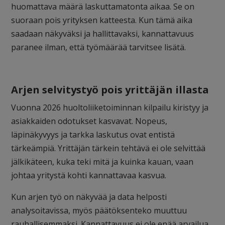
huomattava määrä laskuttamatonta aikaa. Se on
suoraan pois yrityksen katteesta. Kun tämä aika
saadaan näkyväksi ja hallittavaksi, kannattavuus
paranee ilman, että työmäärää tarvitsee lisätä.
Arjen selvitystyö pois yrittäjän illasta
Vuonna 2026 huoltoliiketoiminnan kilpailu kiristyy ja
asiakkaiden odotukset kasvavat. Nopeus,
läpinäkyvyys ja tarkka laskutus ovat entistä
tärkeämpiä. Yrittäjän tärkein tehtävä ei ole selvittää
jälkikäteen, kuka teki mitä ja kuinka kauan, vaan
johtaa yritystä kohti kannattavaa kasvua.
Kun arjen työ on näkyvää ja data helposti
analysoitavissa, myös päätöksenteko muuttuu
rauhallisemmaksi. Kannattavuus ei ole enää arvailua,