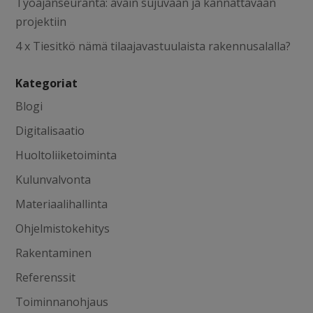
Työajanseuranta: avain sujuvaan ja kannattavaan
projektiin
4 x Tiesitkö nämä tilaajavastuulaista rakennusalalla?
Kategoriat
Blogi
Digitalisaatio
Huoltoliiketoiminta
Kulunvalvonta
Materiaalihallinta
Ohjelmistokehitys
Rakentaminen
Referenssit
Toiminnanohjaus