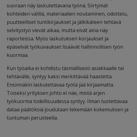
suoraan näy laskutettavana työnä. Siirtymät
kohteiden välillä, materiaalien noutaminen, odottelu,
puutteelliset tuntikirjaukset ja jälkikäteen tehtävä
selvitystyö vievät aikaa, mutta eivät aina näy
raporteissa. Myös laskutuksen korjaukset ja
epäselvät työkuvaukset lisäävät hallinnollisen työn
kuormaa.
Kun työaika ei kohdistu täsmällisesti asiakkaalle tai
tehtävälle, syntyy kaksi merkittävää haastetta.
Ensinnäkin laskutettavaa työtä jää kirjaamatta.
Toiseksi yrityksen johto ei näe, mistä arjen
työkuorma todellisuudessa syntyy. Ilman luotettavaa
dataa päätöksiä joudutaan tekemään kokemuksen ja
tuntuman perusteella.