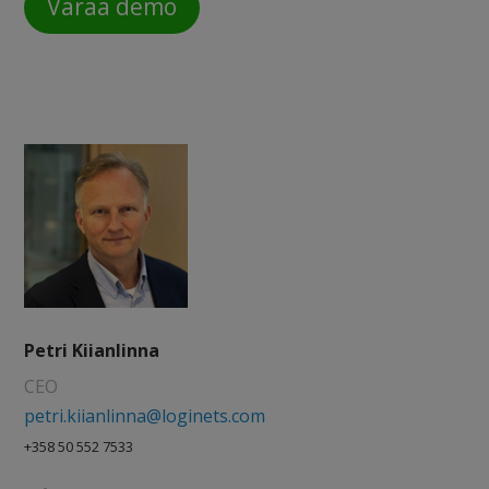
Varaa demo
Petri Kiianlinna
CEO
petri.kiianlinna@loginets.com
+358 50 552 7533