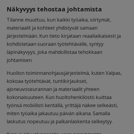
Näkyvyys tehostaa johtamista
Tilanne muuttuu, kun kaikki työaika, siirtymät,
materiaalit ja kohteet yhdistyvät samaan
järjestelmään. Kun tieto kirjataan reaaliaikaisesti ja
kohdistetaan suoraan työtehtävälle, syntyy
läpinäkyvyys, joka mahdollistaa tehokkaan
johtamisen.
Huollon toiminnanohjausjärjestelmä, kuten Valpas,
kokoaa työtehtävät, tuntikirjaukset,
ajoneuvoseurannan ja materiaalit yhteen
kokonaisuuteen. Kun huoltohenkilöstö kuittaa
työnsä mobiilisti kentällä, yrittäjä näkee selkeästi,
miten työaika jakautuu päivän aikana. Samalla
laskutus nopeutuu ja palkanlaskenta selkeytyy.