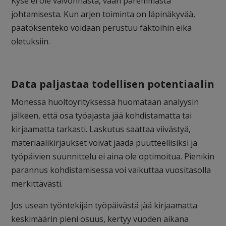
Kyse ei ole valvonnasta, vaan paremmasta
johtamisesta. Kun arjen toiminta on läpinäkyvää,
päätöksenteko voidaan perustuu faktoihin eikä
oletuksiin.
Data paljastaa todellisen potentiaalin
Monessa huoltoyrityksessä huomataan analyysin
jälkeen, että osa työajasta jää kohdistamatta tai
kirjaamatta tarkasti. Laskutus saattaa viivästyä,
materiaalikirjaukset voivat jäädä puutteellisiksi ja
työpäivien suunnittelu ei aina ole optimoitua. Pienikin
parannus kohdistamisessa voi vaikuttaa vuositasolla
merkittävästi.
Jos usean työntekijän työpäivästä jää kirjaamatta
keskimäärin pieni osuus, kertyy vuoden aikana