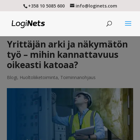
+358 10 5085 600
info@loginets.com
Yrittäjän arki ja näkymätön
työ – mihin kannattavuus
oikeasti katoaa?
Blogi
,
Huoltoliiketoiminta
,
Toiminnanohjaus