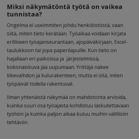
Miksi näkymätöntä työtä on vaikea
tunnistaa?
Ongelma ei useimmiten johdu henkilöstöstä, vaan
siitä, miten tieto kerätään. Työaikaa voidaan kirjata
erilliseen työajanseurantaan, ajopäiväkirjaan, Excel-
taulukkoon tai jopa paperilapuille. Kun tieto on
hajallaan eri paikoissa ja järjestelmissä,
kokonaiskuva jää uupumaan. Yrittäjä näkee
liikevaihdon ja kulurakenteen, mutta ei sitä, miten
työpäivät todella rakentuvat.
Ilman yhtenäistä näkymää on mahdotonta arvioida,
kuinka suuri osa työajasta kohdistuu laskutettavaan
työhön ja kuinka paljon aikaa kuluu muihin välillisiin
tehtäviin.