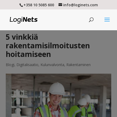
+358 10 5085 600
info@loginets.com
5 vinkkiä
rakentamisilmoitusten
hoitamiseen
Blogi
,
Digitalisaatio
,
Kulunvalvonta
,
Rakentaminen