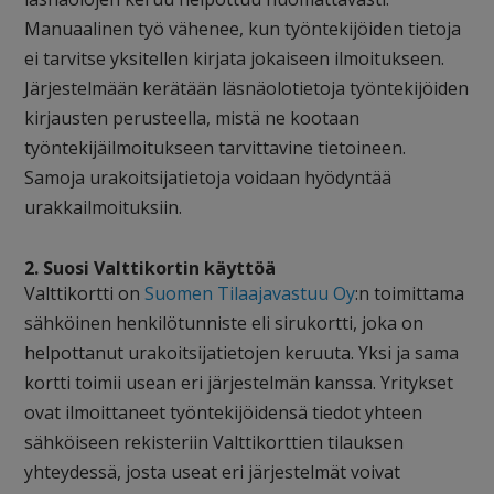
Manuaalinen työ vähenee, kun työntekijöiden tietoja
ei tarvitse yksitellen kirjata jokaiseen ilmoitukseen.
Järjestelmään kerätään läsnäolotietoja työntekijöiden
kirjausten perusteella, mistä ne kootaan
työntekijäilmoitukseen tarvittavine tietoineen.
Samoja urakoitsijatietoja voidaan hyödyntää
urakkailmoituksiin.
2. Suosi Valttikortin käyttöä
Valttikortti on
Suomen Tilaajavastuu Oy
:n toimittama
sähköinen henkilötunniste eli sirukortti, joka on
helpottanut urakoitsijatietojen keruuta. Yksi ja sama
kortti toimii usean eri järjestelmän kanssa. Yritykset
ovat ilmoittaneet työntekijöidensä tiedot yhteen
sähköiseen rekisteriin Valttikorttien tilauksen
yhteydessä, josta useat eri järjestelmät voivat