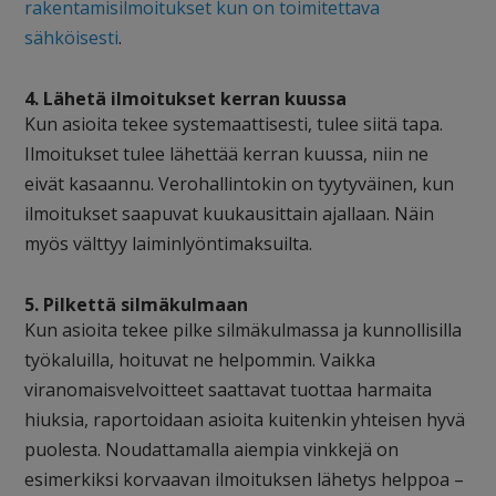
rakentamisilmoitukset kun on toimitettava
sähköisesti
.
4. Lähetä ilmoitukset kerran kuussa
Kun asioita tekee systemaattisesti, tulee siitä tapa.
Ilmoitukset tulee lähettää kerran kuussa, niin ne
eivät kasaannu. Verohallintokin on tyytyväinen, kun
ilmoitukset saapuvat kuukausittain ajallaan. Näin
myös välttyy laiminlyöntimaksuilta.
5. Pilkettä silmäkulmaan
Kun asioita tekee pilke silmäkulmassa ja kunnollisilla
työkaluilla, hoituvat ne helpommin. Vaikka
viranomaisvelvoitteet saattavat tuottaa harmaita
hiuksia, raportoidaan asioita kuitenkin yhteisen hyvä
puolesta. Noudattamalla aiempia vinkkejä on
esimerkiksi korvaavan ilmoituksen lähetys helppoa –