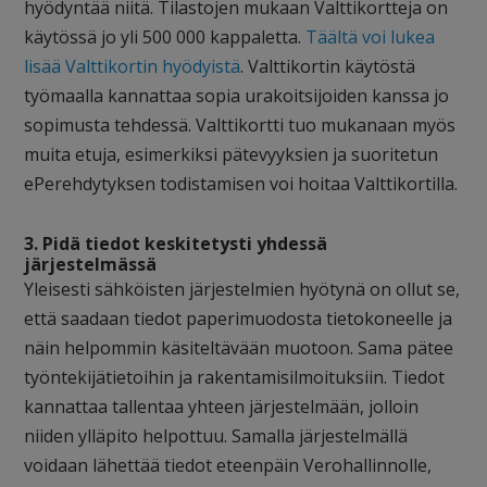
hyödyntää niitä. Tilastojen mukaan Valttikortteja on
käytössä jo yli 500 000 kappaletta.
Täältä voi lukea
lisää Valttikortin hyödyistä
. Valttikortin käytöstä
työmaalla kannattaa sopia urakoitsijoiden kanssa jo
sopimusta tehdessä. Valttikortti tuo mukanaan myös
muita etuja, esimerkiksi pätevyyksien ja suoritetun
ePerehdytyksen todistamisen voi hoitaa Valttikortilla.
3. Pidä tiedot keskitetysti yhdessä
järjestelmässä
Yleisesti sähköisten järjestelmien hyötynä on ollut se,
että saadaan tiedot paperimuodosta tietokoneelle ja
näin helpommin käsiteltävään muotoon. Sama pätee
työntekijätietoihin ja rakentamisilmoituksiin. Tiedot
kannattaa tallentaa yhteen järjestelmään, jolloin
niiden ylläpito helpottuu. Samalla järjestelmällä
voidaan lähettää tiedot eteenpäin Verohallinnolle,