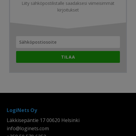
Liity sähköpostilistalle saadaksesi viimeisimmät
kirjoitukset
TILAA
LogiNets Oy
Läkkisepäntie 17 00620 Helsinki
info@loginets.com