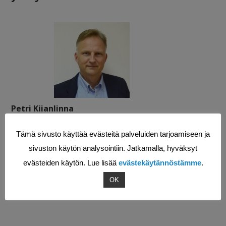
Petri Kiianlinna
Toimitusjohtaja
Tämä sivusto käyttää evästeitä palveluiden tarjoamiseen ja
sposti:
petri.kiianlinna@loginets.com
sivuston käytön analysointiin. Jatkamalla, hyväksyt
puhelin: +358 50 552 7533
evästeiden käytön. Lue lisää
evästekäytännöstämme
.
OK