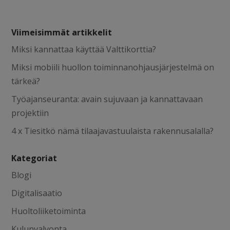
Viimeisimmät artikkelit
Miksi kannattaa käyttää Valttikorttia?
Miksi mobiili huollon toiminnanohjausjärjestelmä on
tärkeä?
Työajanseuranta: avain sujuvaan ja kannattavaan
projektiin
4 x Tiesitkö nämä tilaajavastuulaista rakennusalalla?
Kategoriat
Blogi
Digitalisaatio
Huoltoliiketoiminta
Kulunvalvonta