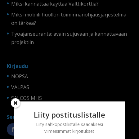
Miksi kannattaa käyttää Valttikorttia?
Miksi mobiili huollon toiminnanohjausjärjestelmä
on tärkeä?
Työajanseuranta: avain sujuvaan ja kannattavaan
projektiin
Kirjaudu
NOPSA
VALPAS
SALCOS MHS
Liity postituslistalle
Seuraa somessa!
Liity sähköpostilistalle saadaksesi
viimeisimmät kirjoitukset