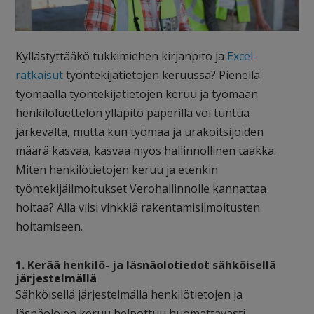
Kyllästyttääkö tukkimiehen kirjanpito ja
Excel-
ratkaisut
työntekijätietojen keruussa? Pienellä
työmaalla työntekijätietojen keruu ja työmaan
henkilöluettelon ylläpito paperilla voi tuntua
järkevältä, mutta kun työmaa ja urakoitsijoiden
määrä kasvaa, kasvaa myös hallinnollinen taakka.
Miten henkilötietojen keruu ja etenkin
työntekijäilmoitukset Verohallinnolle kannattaa
hoitaa? Alla viisi vinkkiä rakentamisilmoitusten
hoitamiseen.
1. Kerää henkilö- ja läsnäolotiedot sähköisellä
järjestelmällä
Sähköisellä järjestelmällä henkilötietojen ja
läsnäolojen keruu helpottuu huomattavasti.