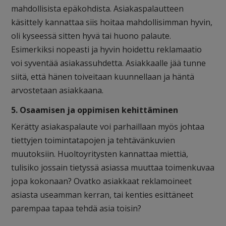
mahdollisista epäkohdista. Asiakaspalautteen
käsittely kannattaa siis hoitaa mahdollisimman hyvin,
oli kyseessä sitten hyvä tai huono palaute.
Esimerkiksi nopeasti ja hyvin hoidettu reklamaatio
voi syventää asiakassuhdetta. Asiakkaalle jää tunne
siitä, että hänen toiveitaan kuunnellaan ja häntä
arvostetaan asiakkaana.
5. Osaamisen ja oppimisen kehittäminen
Kerätty asiakaspalaute voi parhaillaan myös johtaa
tiettyjen toimintatapojen ja tehtävänkuvien
muutoksiin. Huoltoyritysten kannattaa miettiä,
tulisiko jossain tietyssä asiassa muuttaa toimenkuvaa
jopa kokonaan? Ovatko asiakkaat reklamoineet
asiasta useamman kerran, tai kenties esittäneet
parempaa tapaa tehdä asia toisin?