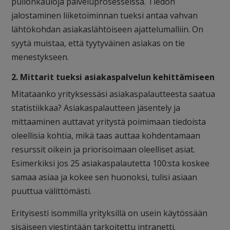
pullonkauloja palveluprosesseissa. Tiedon
jalostaminen liiketoiminnan tueksi antaa vahvan
lähtökohdan asiakaslähtöiseen ajattelumalliin. On
syytä muistaa, että tyytyväinen asiakas on tie
menestykseen.
2. Mittarit tueksi asiakaspalvelun kehittämiseen
Mitataanko yrityksessäsi asiakaspalautteesta saatua
statistiikkaa? Asiakaspalautteen jäsentely ja
mittaaminen auttavat yritystä poimimaan tiedoista
oleellisia kohtia, mikä taas auttaa kohdentamaan
resurssit oikein ja priorisoimaan oleelliset asiat.
Esimerkiksi jos 25 asiakaspalautetta 100:sta koskee
samaa asiaa ja kokee sen huonoksi, tulisi asiaan
puuttua välittömästi.
Erityisesti isommilla yrityksillä on usein käytössään
sisäiseen viestintään tarkoitettu intranetti.