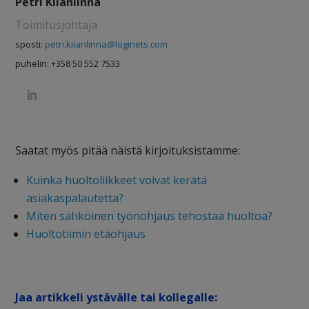
Petri Kiianlinna
Toimitusjohtaja
sposti:
petri.kiianlinna@loginets.com
puhelin: +358 50 552 7533
Saatat myös pitää näistä kirjoituksistamme:
Kuinka huoltoliikkeet voivat kerätä
asiakaspalautetta?
Miten sähköinen työnohjaus tehostaa huoltoa?
Huoltotiimin etäohjaus
Jaa artikkeli ystävälle tai kollegalle: