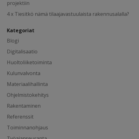
projektiin
4 x Tiesitkö nämä tilaajavastuulaista rakennusalalla?
Kategoriat
Blogi
Digitalisaatio
Huoltoliiketoiminta
Kulunvalvonta
Materiaalihallinta
Ohjelmistokehitys
Rakentaminen
Referenssit
Toiminnanohjaus
Työajanseuranta