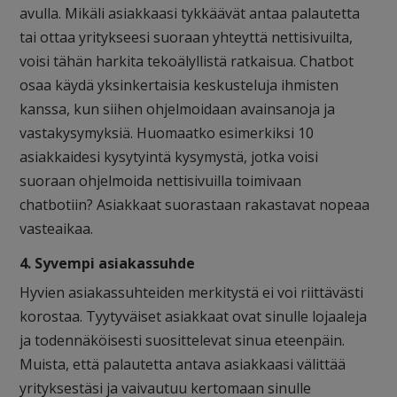
avulla. Mikäli asiakkaasi tykkäävät antaa palautetta
tai ottaa yritykseesi suoraan yhteyttä nettisivuilta,
voisi tähän harkita tekoälyllistä ratkaisua. Chatbot
osaa käydä yksinkertaisia keskusteluja ihmisten
kanssa, kun siihen ohjelmoidaan avainsanoja ja
vastakysymyksiä. Huomaatko esimerkiksi 10
asiakkaidesi kysytyintä kysymystä, jotka voisi
suoraan ohjelmoida nettisivuilla toimivaan
chatbotiin? Asiakkaat suorastaan rakastavat nopeaa
vasteaikaa.
4. Syvempi asiakassuhde
Hyvien asiakassuhteiden merkitystä ei voi riittävästi
korostaa. Tyytyväiset asiakkaat ovat sinulle lojaaleja
ja todennäköisesti suosittelevat sinua eteenpäin.
Muista, että palautetta antava asiakkaasi välittää
yrityksestäsi ja vaivautuu kertomaan sinulle