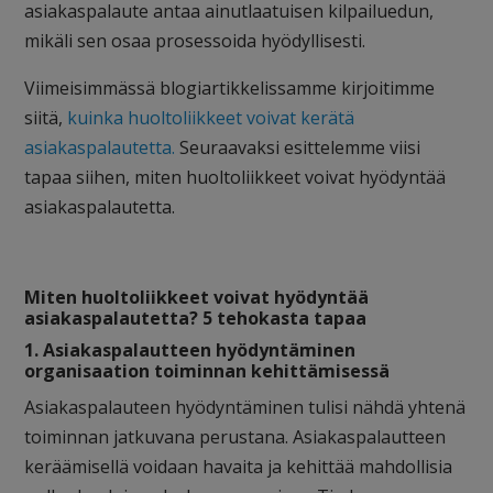
asiakaspalaute antaa ainutlaatuisen kilpailuedun,
mikäli sen osaa prosessoida hyödyllisesti.
Viimeisimmässä blogiartikkelissamme kirjoitimme
siitä,
kuinka huoltoliikkeet voivat kerätä
asiakaspalautetta.
Seuraavaksi esittelemme viisi
tapaa siihen, miten huoltoliikkeet voivat hyödyntää
asiakaspalautetta.
Miten huoltoliikkeet voivat hyödyntää
asiakaspalautetta? 5 tehokasta tapaa
1. Asiakaspalautteen hyödyntäminen
organisaation toiminnan kehittämisessä
Asiakaspalauteen hyödyntäminen tulisi nähdä yhtenä
toiminnan jatkuvana perustana. Asiakaspalautteen
keräämisellä voidaan havaita ja kehittää mahdollisia