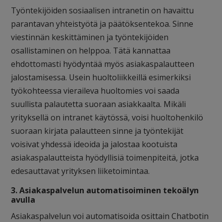
Työntekijöiden sosiaalisen intranetin on havaittu
parantavan yhteistyötä ja päätöksentekoa. Sinne
viestinnän keskittäminen ja työntekijöiden
osallistaminen on helppoa. Tätä kannattaa
ehdottomasti hyödyntää myös asiakaspalautteen
jalostamisessa. Usein huoltoliikkeillä esimerkiksi
työkohteessa vieraileva huoltomies voi saada
suullista palautetta suoraan asiakkaalta. Mikäli
yrityksellä on intranet käytössä, voisi huoltohenkilö
suoraan kirjata palautteen sinne ja työntekijät
voisivat yhdessä ideoida ja jalostaa kootuista
asiakaspalautteista hyödyllisiä toimenpiteitä, jotka
edesauttavat yrityksen liiketoimintaa.
3. Asiakaspalvelun automatisoiminen
tekoälyn
avulla
Asiakaspalvelun voi automatisoida osittain Chatbotin