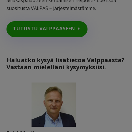
asiakaspalautteen keräämisen helposti?
Lue lisää
suositusta VALPAS – järjestelmästämme.
TUTUSTU VALPPAASEEN
Haluatko kysyä lisätietoa Valppaasta?
Vastaan mielelläni kysymyksiisi.