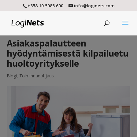
+358 10 5085 600
info@loginets.com
Asiakaspalautteen
hyödyntämisestä kilpailuetu
huoltoyritykselle
Blogi
,
Toiminnanohjaus