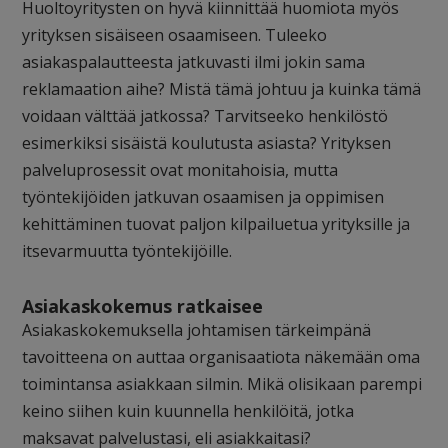
Huoltoyritysten on hyvä kiinnittää huomiota myös
yrityksen sisäiseen osaamiseen. Tuleeko
asiakaspalautteesta jatkuvasti ilmi jokin sama
reklamaation aihe? Mistä tämä johtuu ja kuinka tämä
voidaan välttää jatkossa? Tarvitseeko henkilöstö
esimerkiksi sisäistä koulutusta asiasta? Yrityksen
palveluprosessit ovat monitahoisia, mutta
työntekijöiden jatkuvan osaamisen ja oppimisen
kehittäminen tuovat paljon kilpailuetua yrityksille ja
itsevarmuutta työntekijöille.
Asiakaskokemus ratkaisee
Asiakaskokemuksella johtamisen tärkeimpänä
tavoitteena on auttaa organisaatiota näkemään oma
toimintansa asiakkaan silmin. Mikä olisikaan parempi
keino siihen kuin kuunnella henkilöitä, jotka
maksavat palvelustasi, eli asiakkaitasi?