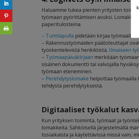
k
Haluamme tukea pienten yritysten toimint
työmaan pyörittämisen avuksi. Lomakkeet
paperitulosteina.
– Tuntilapulla
pidetään kirjaa työmaalla t
– Rakennustyömaiden päätoteuttajat ovat v
työskentelevistä henkilöistä.
Ilmaiseen ty
–
Työmaapäiväkirjaan
merkitään työmaan p
sisäinen dokumentti tai valvojalla hyväksy
työmaan eteneminen.
–
Perehdytyslomake
helpottaa työmaalla t
tehdystä perehdytyksestä
.
Digitaaliset työkalut kasv
Kun yrityksen toiminta, työmaat ja työnte
lomakkeita. Sähköisellä järjestelmällä ma
tosiaikaista ja käytettävissä missä vain, mi