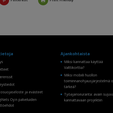
tietoja
Ajankohtaista
tys
Miksi kannattaa käyttää
Valttikorttia?
tteet
Miksi mobiili huollon
erenssit
toiminnanohjausjärjestelmä 
eystiedot
tärkeä?
tosuojaseloste ja evästeet
Työajanseuranta: avain sujuv
iNets Oy:n palveluiden
kannattavaan projektiin
ttöehdot