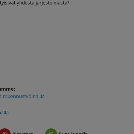
tyisivät yhdestä järjestelmästä?
tamme:
ä rakennustyömailla
alla
Pinterest
Print Friendly