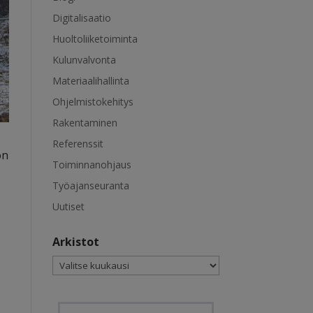
Digitalisaatio
Huoltoliiketoiminta
Kulunvalvonta
Materiaalihallinta
Ohjelmistokehitys
Rakentaminen
Referenssit
ön
Toiminnanohjaus
Työajanseuranta
Uutiset
Arkistot
Arkistot