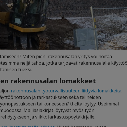
htamiseen? Miten pieni rakennusalan yritys voi hoitaa
istasimme neljä tahoa, jotka tarjoavat rakennusalalle käyttö
itamisen tueksi.
sen rakennusalan lomakkeet
aljon
rakennusalan työturvallisuuteen liittyviä lomakkeita
.
äyttöönottoon ja tarkastukseen sekä telineiden
 työnopastukseen tai koneeseen? ttk:lta löytyy. Useimmat
muodossa. Malliasiakirjat löytyvät myös työn
ehdytykseen ja viikkotarkastuspöytäkirjalle.