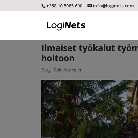
+358 10 5085 600
info@loginets.com
Ilmaiset työkalut työ
hoitoon
Blogi
,
Rakentaminen