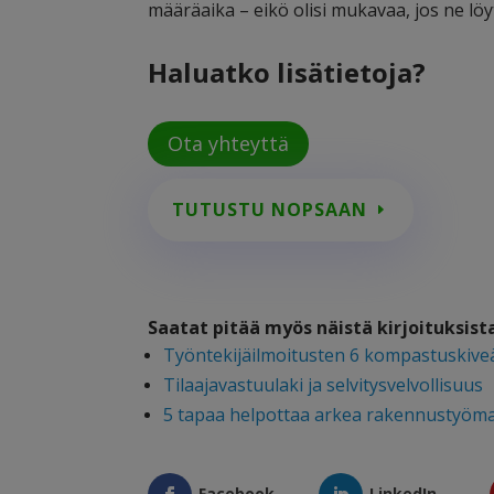
määräaika – eikö olisi mukavaa, jos ne löy
Haluatko lisätietoja?
Ota yhteyttä
TUTUSTU NOPSAAN
Saatat pitää myös näistä kirjoituksis
Työntekijäilmoitusten 6 kompastuskive
Tilaajavastuulaki ja selvitysvelvollisuus
5 tapaa helpottaa arkea rakennustyöma
Facebook
LinkedIn