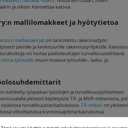
rvallisesti raksalla -videot
. Niissä kerrotaan, miten
ärin ja oikein. Kannattaa katsoa.
ry:n mallilomakkeet ja hyötytietoa
ansion malliasiakirjat
on tarkoitettu rakennustyön
yisesti pienille ja keskisuurille rakennusyrityksille. Kansios
urakoitsija voi hoitaa päätoteuttajan turvallisuustehtäviä.
 tietoa työmaille
muun muassa työsuhde-, laatu- ja
yöolosuhdemittarit
on kehitetty työpaikan työolojen ja turvallisuusjohtamisen
rakennusalalla yleisesti käytetyistä TR- ja MVR-mittareista, joi
sisäisissä turvallisuustarkastuksissa.
TR-mittari
on yleisesti
issä viikoittaisissa kunnossapitotarkastuksissa.
 lomakkeet