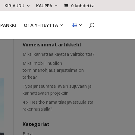
KIRJAUDU
KAUPPA
0 kohdetta
OPANKKI
OTA YHTEYTTÄ
Viimeisimmät artikkelit
Miksi kannattaa käyttää Valttikorttia?
Miksi mobiili huollon
toiminnanohjausjärjestelmä on
tärkeä?
Työajanseuranta: avain sujuvaan ja
kannattavaan projektiin
4 x Tiesitkö nämä tilaajavastuulaista
rakennusalalla?
Kategoriat
Blogi