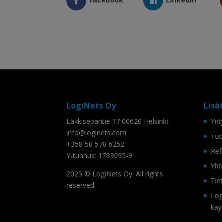
LogiNets Oy
Lisä
Läkkisepäntie 17 00620 Helsinki
Yri
info@loginets.com
Tuo
+358 50 570 6252
Ref
Y-tunnus: 1783095-9
Yht
2025 © LogiNets Oy. All rights
Tie
reserved.
Log
käy