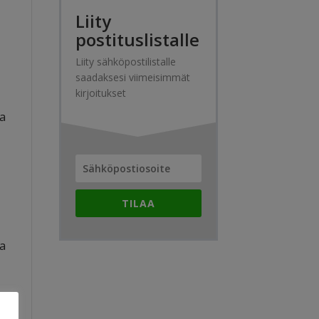
Liity
postituslistalle
Liity sähköpostilistalle
saadaksesi viimeisimmät
kirjoitukset
sa
TILAA
ta