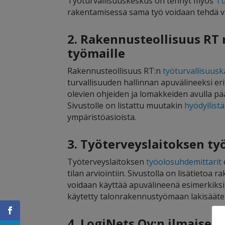
Työturvallisuuskeskus on tehnyt myös
Tu
rakentamisessa sama työ voidaan tehdä vä
2. Rakennusteollisuus RT 
työmaille
Rakennusteollisuus RT:n
työturvallisuusk
turvallisuuden hallinnan apuvälineeksi erit
olevien ohjeiden ja lomakkeiden avulla pää
Sivustolle on listattu muutakin
hyödyllistä
ympäristöasioista.
3. Työterveyslaitoksen t
Työterveyslaitoksen
työolosuhdemittarit
tilan arviointiin. Sivustolla on lisätietoa 
voidaan käyttää apuvälineenä esimerkiksi 
käytetty talonrakennustyömaan lakisääteis
4. LogiNets Oy:n ilmaiset