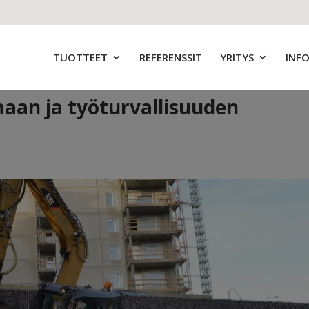
TUOTTEET
REFERENSSIT
YRITYS
INF
maan ja työturvallisuuden