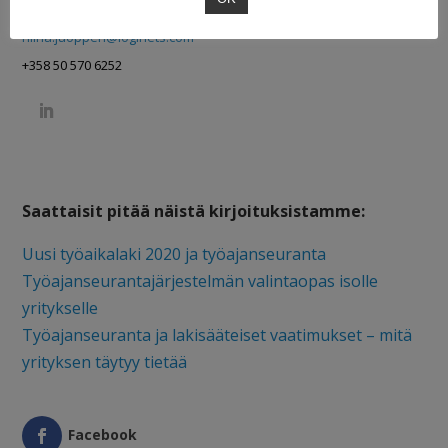
Myynti ja markkinointi
niina.juopperi@loginets.com
+358 50 570 6252
Saattaisit pitää näistä kirjoituksistamme:
Uusi työaikalaki 2020 ja työajanseuranta
Työajanseurantajärjestelmän valintaopas isolle
yritykselle
Työajanseuranta ja lakisääteiset vaatimukset – mitä
yrityksen täytyy tietää
Facebook