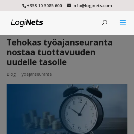
+358 10 5085 600
info@loginets.com
Tehokas työajanseuranta
nostaa tuottavuuden
uudelle tasolle
Blogi
,
Työajanseuranta