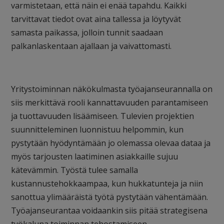
varmistetaan, että näin ei enää tapahdu. Kaikki
tarvittavat tiedot ovat aina tallessa ja löytyvät
samasta paikassa, jolloin tunnit saadaan
palkanlaskentaan ajallaan ja vaivattomasti.
Yritystoiminnan näkökulmasta työajanseurannalla on
siis merkittävä rooli kannattavuuden parantamiseen
ja tuottavuuden lisäämiseen. Tulevien projektien
suunnitteleminen luonnistuu helpommin, kun
pystytään hyödyntämään jo olemassa olevaa dataa ja
myös tarjousten laatiminen asiakkaille sujuu
kätevämmin. Työstä tulee samalla
kustannustehokkaampaa, kun hukkatunteja ja niin
sanottua ylimääräistä työtä pystytään vähentämään.
Työajanseurantaa voidaankin siis pitää strategisena
työkaluna toiminnan tehostamiseen.