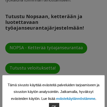
Tutustu Nopsaan, ketterään ja
luotettavaan
työajanseurantajärjestelmään!
NOPSA - Ketterää työajanseurantaa
Tutustu veloituksetta!
Tämä sivusto käyttää evästeitä palveluiden tarjoamiseen ja
sivuston käytön analysointiin. Jatkamalla, hyväksyt
evästeiden käytön. Lue lisää
evästekäytännöstämme
.
Niina Juopperi
OK