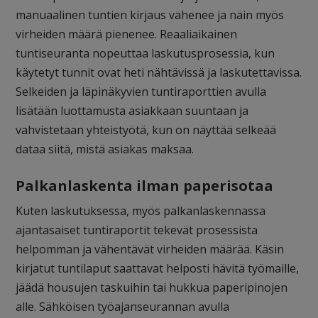
manuaalinen tuntien kirjaus vähenee ja näin myös
virheiden määrä pienenee. Reaaliaikainen
tuntiseuranta nopeuttaa laskutusprosessia, kun
käytetyt tunnit ovat heti nähtävissä ja laskutettavissa.
Selkeiden ja läpinäkyvien tuntiraporttien avulla
lisätään luottamusta asiakkaan suuntaan ja
vahvistetaan yhteistyötä, kun on näyttää selkeää
dataa siitä, mistä asiakas maksaa.
Palkanlaskenta ilman paperisotaa
Kuten laskutuksessa, myös palkanlaskennassa
ajantasaiset tuntiraportit tekevät prosessista
helpomman ja vähentävät virheiden määrää. Käsin
kirjatut tuntilaput saattavat helposti hävitä työmaille,
jäädä housujen taskuihin tai hukkua paperipinojen
alle. Sähköisen työajanseurannan avulla