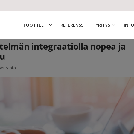
TUOTTEET
REFERENSSIT
YRITYS
INF
telmän integraatiolla nopea ja
su
seuranta