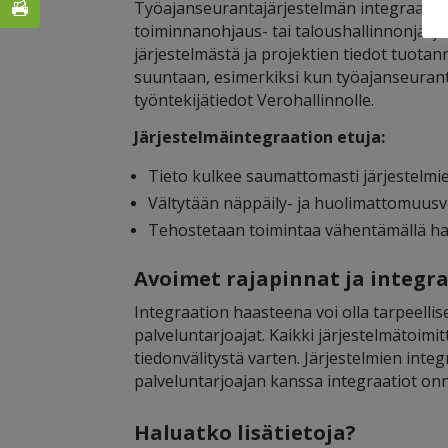
Työajanseurantajärjestelmän integraatio 
toiminnanohjaus- tai taloushallinnonjärje
järjestelmästä ja projektien tiedot tuota
suuntaan, esimerkiksi kun työajanseurant
työntekijätiedot Verohallinnolle.
Järjestelmäintegraation etuja:
Tieto kulkee saumattomasti järjestelmien
Vältytään näppäily- ja huolimattomuusvi
Tehostetaan toimintaa vähentämällä hall
Avoimet rajapinnat ja integr
Integraation haasteena voi olla tarpeelli
palveluntarjoajat. Kaikki järjestelmätoimit
tiedonvälitystä varten. Järjestelmien integ
palveluntarjoajan kanssa integraatiot onn
Haluatko lisätietoja?