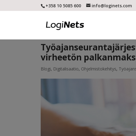
+358 10 5085 600
info@loginets.com
Työajanseurantajärjes
virheetön palkanmak
Blogi
,
Digitalisaatio
,
Ohjelmistokehitys
,
Työajan