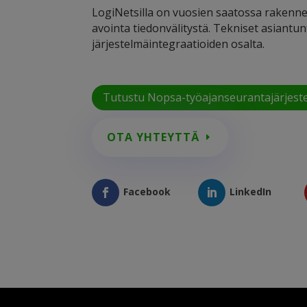
LogiNetsilla on vuosien saatossa rakennet
avointa tiedonvälitystä. Tekniset asiantu
järjestelmäintegraatioiden osalta.
Tutustu Nopsa-työajanseurantajärjest
OTA YHTEYTTÄ
Facebook
LinkedIn