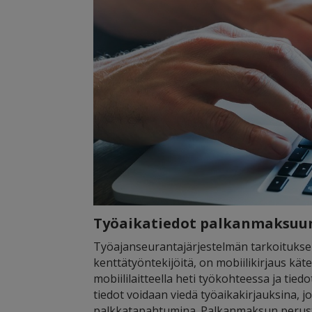
Työaikatiedot palkanmaksuu
Työajanseurantajärjestelmän tarkoituksen
kenttätyöntekijöitä, on mobiilikirjaus käte
mobiililaitteella heti työkohteessa ja tie
tiedot voidaan viedä työaikakirjauksina, jo
palkkatapahtumina. Palkanmaksun perustee