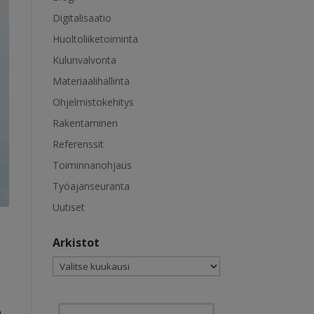
Digitalisaatio
Huoltoliiketoiminta
Kulunvalvonta
Materiaalihallinta
Ohjelmistokehitys
Rakentaminen
Referenssit
Toiminnanohjaus
Työajanseuranta
Uutiset
Arkistot
Arkistot
a