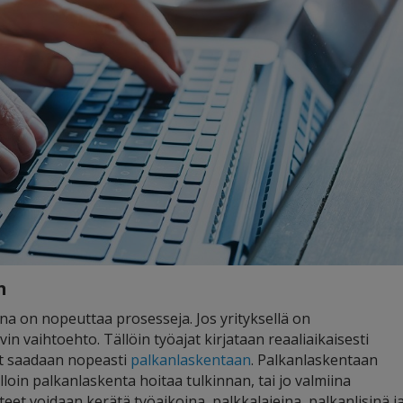
n
a on nopeuttaa prosesseja. Jos yrityksellä on
vin vaihtoehto. Tällöin työajat kirjataan reaaliaikaisesti
dot saadaan nopeasti
palkanlaskentaan
. Palkanlaskentaan
lloin palkanlaskenta hoitaa tulkinnan, tai jo valmiina
t voidaan kerätä työaikoina, palkkalajeina, palkanlisinä j