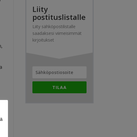
Liity
postituslistalle
Liity sähköpostilistalle
saadaksesi viimeisimmät
kirjoitukset
n,
ja
TILAA
t
ää