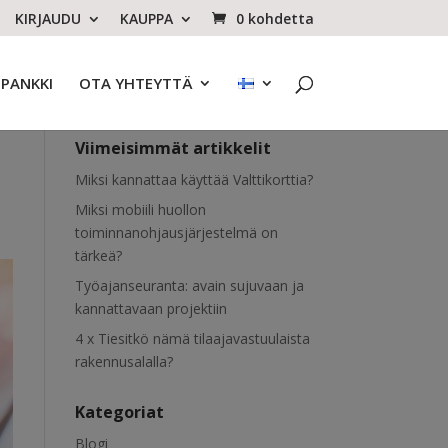
KIRJAUDU
KAUPPA
0 kohdetta
OPANKKI
OTA YHTEYTTÄ
Viimeisimmät artikkelit
Miksi kannattaa käyttää Valttikorttia?
Miksi mobiili huollon
toiminnanohjausjärjestelmä on
tärkeä?
Työajanseuranta: avain sujuvaan ja
kannattavaan projektiin
4 x Tiesitkö nämä tilaajavastuulaista
rakennusalalla?
Kategoriat
Blogi