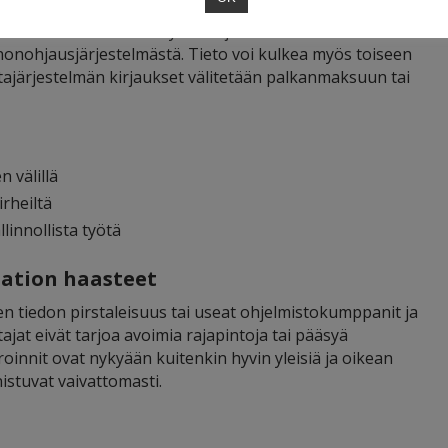
voidaan tehdä esimerkiksi palkanlaskenta-, hr-,
stelmään. Esimerkiksi työntekijöiden tiedot voidaan tuoda h
nnonohjausjärjestelmästä. Tieto voi kulkea myös toiseen
ajärjestelmän kirjaukset välitetään palkanmaksuun tai
 välillä
rheiltä
innollista työtä
aation haasteet
sen tiedon pirstaleisuus tai useat ohjelmistokumppanit ja
tajat eivät tarjoa avoimia rajapintoja tai pääsyä
roinnit ovat nykyään kuitenkin hyvin yleisiä ja oikean
istuvat vaivattomasti.