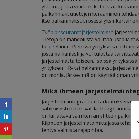
ylitöinä, jotka voidaan kohdistaa kustann
palkanmaksutietojen kerääminen tehdään a
itse palkanmaksuprosessi yksinkertainen
Työajanseurantajärjestelmissä
järjestelm
Tietoja on mahdollista välittää usealla ta
tarpeellinen. Pienissä yrityksissä tilitoi
josta palkanlaskija voi tulostaa tarvittava
järjestelmästä toiseen. Isoissa yrityksiss
yrityksen HR- tai palkanmaksujärjestelmään
on monia, järkevintä on käyttää oman yrit
Mikä ihmeen järjestelmäinte
Järjestelmäintegraation tarkoituksena on te
sähköisesti niiden välillä. Integroinnilla 
on kirjattava vain kerran yhteen paikkaan.
k
Riippuen järjestelmätoimittajasta tehdään
tehtyä valmista rajapintaa.