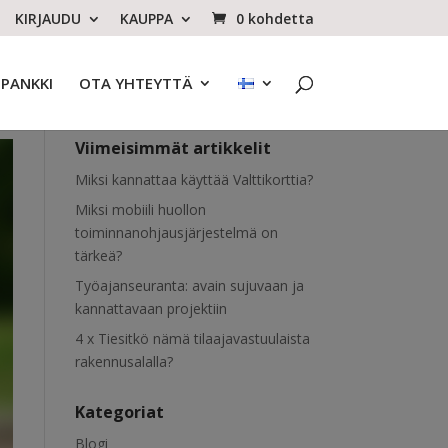
KIRJAUDU
KAUPPA
0 kohdetta
OPANKKI
OTA YHTEYTTÄ
Viimeisimmät artikkelit
Miksi kannattaa käyttää Valttikorttia?
Miksi mobiili huollon
toiminnanohjausjärjestelmä on
tärkeä?
Työajanseuranta: avain sujuvaan ja
kannattavaan projektiin
4 x Tiesitkö nämä tilaajavastuulaista
rakennusalalla?
Kategoriat
Blogi