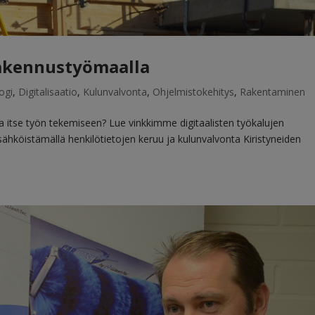
rakennustyömaalla
ogi
,
Digitalisaatio
,
Kulunvalvonta
,
Ohjelmistokehitys
,
Rakentaminen
a itse työn tekemiseen? Lue vinkkimme digitaalisten työkalujen
hköistämällä henkilötietojen keruu ja kulunvalvonta Kiristyneiden