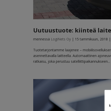
Uutuustuote: kiinteä lai
mennessä
LogiNets Oy
|
15 tammikuun, 2018
Tuotetarjontamme laajenee – mobiilisovellukse
asennettavalla laitteella. Automaattinen ajoneu
ratkaisu, joka perustuu satelliittipaikannukseen...
k