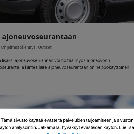
te ajoneuvoseurantaan
|
Ohjelmistokehitys
,
Uutiset
n lisäksi ajoneuvoseurannan voi hoitaa myös ajoneuvoon
voseuranta ja kiinteä laite ajoneuvoseurantaan on helppokäyttöinen
Tämä sivusto käyttää evästeitä palveluiden tarjoamiseen ja sivuston
äytön analysointiin. Jatkamalla, hyväksyt evästeiden käytön. Lue lis