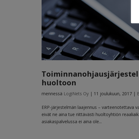
Toiminnanohjausjärjestel
huoltoon
mennessä
LogiNets Oy
|
11 joulukuun, 2017
|
ERP-järjestelmän laajennus – varteenotettava vai
eivät ne aina tue riittävästi huoltoyhtiön reaalia
asiakaspalvelussa ei aina ole...