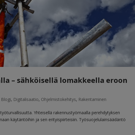
a – sähköisellä lomakkeella eroon
|
Blogi
,
Digitalisaatio
,
Ohjelmistokehitys
,
Rakentaminen
öturvallisuutta. Yhteisellä rakennustyömaalla perehdytyksen
aan käytäntöihin ja sen erityispiirteisiin. Työsuojelulainsäädäntö