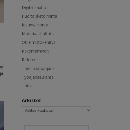
Digitalisaatio
Huoltoliiketoiminta
Kulunvalvonta
Materiaalihallinta
Ohjelmistokehitys
Rakentaminen
Referenssit
pp
Toiminnanohjaus
ja
Työajanseuranta
Uutiset
Arkistot
Arkistot