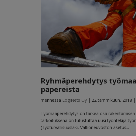
Ryhmäperehdytys työmaall
papereista
mennessä
LogiNets Oy
|
22 tammikuun, 2018
Työmaaperehdytys on tärkeä osa rakentamisen ty
tarkoituksena on tutustuttaa uusi työntekijä työm
(Työturvallisuuslaki, Valtioneuvoston asetus...