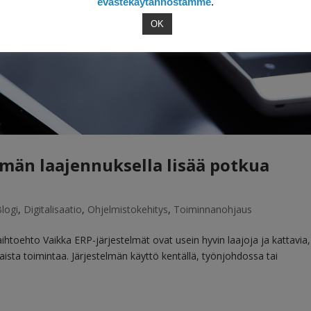
evästekäytännöstämme
.
OK
män laajennuksella lisää potkua
Blogi
,
Digitalisaatio
,
Ohjelmistokehitys
,
Toiminnanohjaus
htoehto Vaikka ERP-järjestelmät ovat usein hyvin laajoja ja kattavia,
ikaista toimintaa. Järjestelmän käyttö kentällä, työnjohdossa tai